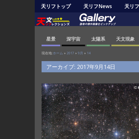
天リフトップ
天リフNews
天リフO
星景
深宇宙
太陽系
天文現象
現在地:
ホーム
»
2017
»
9月
»
14
アーカイブ: 2017年9月14日