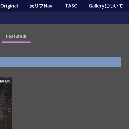
riginal
天リフNavi
TASC
Galleryについて
Featured!