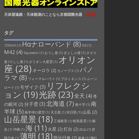
天体望遠鏡・天体観測のことなら京都国際光器
(広告)
タグ
Hαナローバンド
(8)
135mm
(1)
ISS
(1)
M42
(4)
Squeator
(1)
おうし座
(1)
ぎょしゃ座
(1)
さそり
オリオン
座
(1)
しし座
(1)
オリオン大星雲
(1)
座
(28)
パノ
オーロラ
(2)
カノープス
(1)
ラマ
(8)
フォーマルハウト
(1)
プロミネンス
(1)
ムーン
リフレクシ
モザイク
(3)
ロード
(1)
光跡
(23)
ョン
(19)
全天
(4)
冬
北海道
(7)
南
分子雲
(3)
の銀河
(2)
南十字
(1)
半球
(5)
山岳
(2)
南半球の星空
(1)
天王星
(1)
対日照
(1)
山岳星景
(18)
工場夜景
(1)
暗黒星雲
(1)
横
海
(11)
火星
(2)
灯台
(2)
浜
(1)
沖縄
(1)
白山
(1)
皆
薄明
(18)
部分日食
(2)
既日食
(1)
風車
(1)
飛行