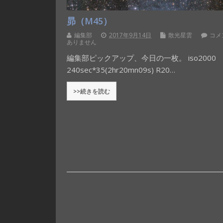
昴（M45）
編集部
2017年9月14日
散光星雲
コメ
ありません
編集部ピックアップ、今日の一枚。 iso2000
240sec*35(2hr20mn09s) R20…
>>続きを読む