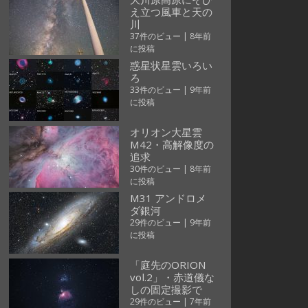
え立つ風車と天の
川
37件のビュー
|
8年前
に投稿
惑星状星雲いろい
ろ
33件のビュー
|
9年前
に投稿
オリオン大星雲
M42・高解像度の
追求
30件のビュー
|
8年前
に投稿
M31 アンドロメ
ダ銀河
29件のビュー
|
9年前
に投稿
「庭先のORION
vol.2」・赤道儀な
しの固定撮影で
29件のビュー
|
7年前