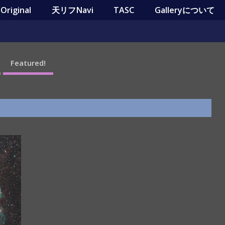
riginal
天リフNavi
TASC
Galleryについて
Featured!