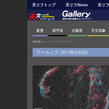
天リフトップ
天リフNews
天リフO
星景
深宇宙
太陽系
天文現象
現在地:
ホーム
»
2017
»
9月
»
08
アーカイブ: 2017年9月8日