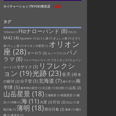
ネイチャーショップKYOEI東京店
(広告)
タグ
Hαナローバンド
(8)
135mm
(1)
ISS
(1)
M42
(4)
Squeator
(1)
おうし座
(1)
ぎょしゃ座
(1)
さそり
オリオン
座
(1)
しし座
(1)
オリオン大星雲
(1)
座
(28)
パノ
オーロラ
(2)
カノープス
(1)
ラマ
(8)
フォーマルハウト
(1)
プロミネンス
(1)
ムーン
リフレクシ
モザイク
(3)
ロード
(1)
光跡
(23)
ョン
(19)
全天
(4)
冬
北海道
(7)
南
分子雲
(3)
の銀河
(2)
南十字
(1)
半球
(5)
山岳
(2)
南半球の星空
(1)
天王星
(1)
対日照
(1)
山岳星景
(18)
工場夜景
(1)
暗黒星雲
(1)
横
海
(11)
火星
(2)
灯台
(2)
浜
(1)
沖縄
(1)
白山
(1)
皆
薄明
(18)
部分日食
(2)
既日食
(1)
風車
(1)
飛行
機
(1)
黄道光
(1)