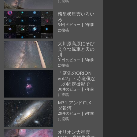
に投稿
惑星状星雲いろい
ろ
34件のビュー
|
9年前
に投稿
大川原高原にそび
え立つ風車と天の
川
31件のビュー
|
8年前
に投稿
「庭先のORION
vol.2」・赤道儀な
しの固定撮影で
30件のビュー
|
7年前
に投稿
M31 アンドロメ
ダ銀河
29件のビュー
|
9年前
に投稿
オリオン大星雲