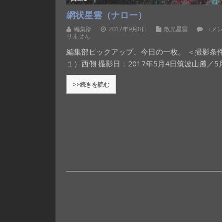
網状星雲（ナロー）
編集部
2017年9月8日
散光星雲
コメ
りません
編集部ピックアップ、今日の一枚。 ＜撮影条
１）西側 撮影日：2017年5月4日筑波山麓／5
>>続きを読む