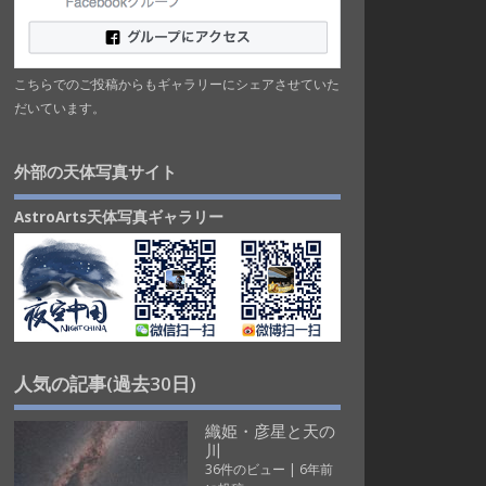
こちらでのご投稿からもギャラリーにシェアさせていた
だいています。
外部の天体写真サイト
AstroArts天体写真ギャラリー
人気の記事(過去30日)
織姫・彦星と天の
川
36件のビュー
|
6年前