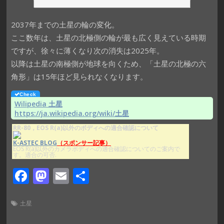
2037年までの土星の輪の変化。
ここ数年は、土星の北極側の輪が最も広く見えている時期
ですが、徐々に薄くなり次の消失は2025年。
以降は土星の南極側が地球を向くため、「土星の北極の六
角形」は15年ほど見られなくなります。
Wilipedia 土星
https://ja.wikipedia.org/wiki/土星
RR-80，EOS R(a)以外のボディへの適合確認について
K-ASTEC BLOG
（スポンサー記事）
EOS R(a)以外のカメラボディへの適合確認についてのご案内で
す。適合の可否.
F
M
E
共
ac
as
m
有
e
to
ai
土星
b
d
l