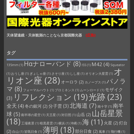
天体望遠鏡・天体観測のことなら京都国際光器
(広告)
タグ
Hαナローバンド
(8)
M42
(4)
135mm
(1)
ISS
(1)
Squeator
オ
(1)
おうし座
(1)
ぎょしゃ座
(1)
さそり座
(1)
しし座
(1)
オリオン大星雲
(1)
リオン座
(28)
パノラ
オーロラ
(2)
カノープス
(1)
マ
(8)
モザイク
フォーマルハウト
(1)
プロミネンス
(1)
ムーンロード
(1)
光跡
(23)
リフレクション
(19)
(3)
北海道
(7)
南半
全天
(4)
分子雲
(3)
冬の銀河
(2)
南十字
(1)
山岳星景
球
(5)
山岳
(2)
南半球の星空
(1)
天王星
(1)
対日照
(1)
(18)
海
(11)
火星
(2)
灯台
工場夜景
(1)
暗黒星雲
(1)
横浜
(1)
沖縄
(1)
薄明
(18)
(2)
部分日食
(2)
白山
(1)
皆既日食
(1)
風車
(1)
飛行機
(1)