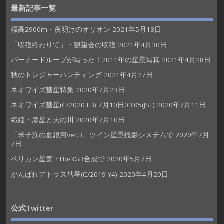
最新記事一覧
標高2900m・夜明けのオリオン
2021年5月13日
「収穫終わりて」・観望会の収穫
2021年4月30日
バーナードループが写った！2011年の星景写真
2021年4月28日
秋のトレジャーハンティング
2021年4月27日
ネオワイズ彗星特集
2020年7月23日
ネオワイズ彗星(C/2020 F3) 7月10日03:05(JST)
2020年7月11日
織姫・彦星と天の川
2020年7月10日
「米子浜の夏銀河ver.3」ツイン星景撮影システムで
2020年7月
7日
ペリカン星雲・Hα-RGB合成で
2020年5月7日
がんばれアトラス彗星(C/2019 Y4)
2020年4月20日
公式Twitter