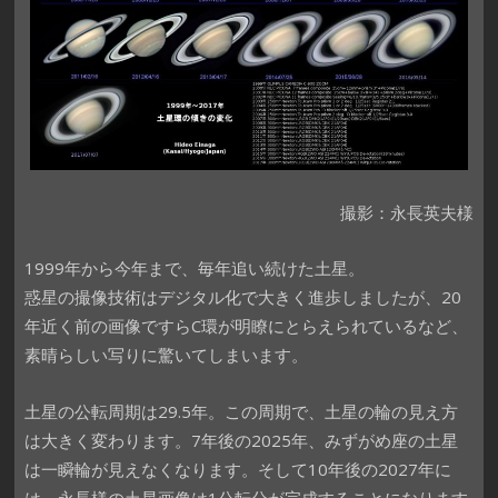
撮影：永長英夫様
1999年から今年まで、毎年追い続けた土星。
惑星の撮像技術はデジタル化で大きく進歩しましたが、20
年近く前の画像ですらC環が明瞭にとらえられているなど、
素晴らしい写りに驚いてしまいます。
土星の公転周期は29.5年。この周期で、土星の輪の見え方
は大きく変わります。7年後の2025年、みずがめ座の土星
は一瞬輪が見えなくなります。そして10年後の2027年に
は、永長様の土星画像は1公転分が完成することになります