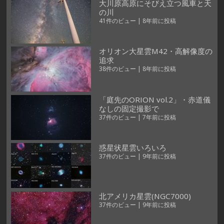
大川原高原にそびえ立つ風車と天
の川
41件のビュー
|
8年前に投稿
オリオン大星雲M42・高解像度の
追求
38件のビュー
|
8年前に投稿
「庭先のORION vol.2」・赤道儀
なしの固定撮影で
37件のビュー
|
7年前に投稿
惑星状星雲いろいろ
37件のビュー
|
9年前に投稿
北アメリカ星雲(NGC7000)
37件のビュー
|
9年前に投稿