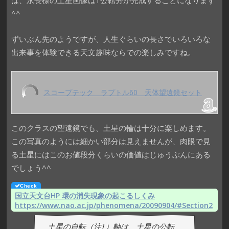
^^
ずいぶん先のようですが、人生ぐらいの長さでいろいろな
出来事を体験できる天文趣味ならでの楽しみですね。
スコープテック ラプトル60 天体望遠鏡セット
このクラスの望遠鏡でも、土星の輪は十分に楽しめます。
この写真のようには細かい部分は見えませんが、肉眼で見
る土星にはこのお値段分くらいの価値はじゅうぶんにある
でしょう^^
国立天文台HP 環の消失現象の起こるしくみ
https://www.nao.ac.jp/phenomena/20090904/#Section2
土星の自転（注1）軸は、土星の公転