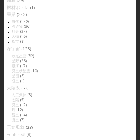
新着
(29)
機材ポトレ
(1)
星景
(242)
自然
(170)
構造物
(36)
月景
(37)
人物
(16)
都市
(8)
深宇宙
(135)
散光星雲
(82)
星野
(26)
銀河
(17)
惑星状星雲
(10)
星団
(8)
恒星
(1)
太陽系
(57)
人工天体
(5)
太陽
(5)
惑星
(12)
月
(12)
彗星
(14)
流星
(7)
天文現象
(23)
Featured!
(8)