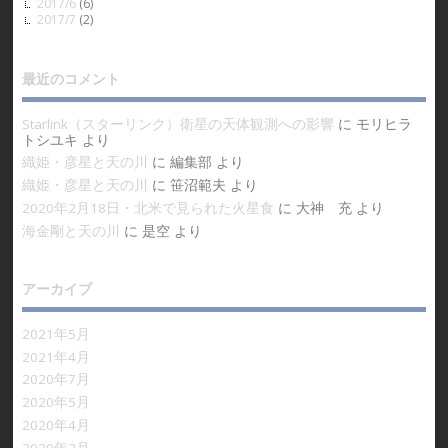
2017/6
(6)
2017/7
(2)
最近のコメント
Starlink（スターリンク）衛星の天体観測への影響
に
モリヒラ
トシユキ
より
織姫・彦星と天の川
に
編集部
より
織姫・彦星と天の川
に
笹沼範夫
より
2020年2月18日・北米で見られた火星食
に
大神 充
より
海金剛と天の川
に
是空
より
アーカイブ
2021年5月
2021年4月
2020年7月
2020年5月
2020年4月
2020年2月