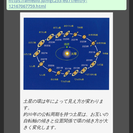
https://ameblo.jp/ngc253-ed71/entry-
12167067759.html
土星の環は年によって見え方が変わりま
す。
約30年の公転周期を持つ土星は、お互いの
自転軸の傾きと位置関係で環の傾き方が大
きく変化します。