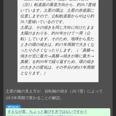
（注2）軌道面の垂直方向から、約26.7度傾
いています。土星の環は、土星の赤道面に
位置しますので、公転軌道面からやはり約
26.7度傾いているのです。
土星は、その傾きを同じ方向に向けたまま
太陽のまわりを、約30年かけて一周（公
転）しています。そのため、地球から見た
ときの環の傾きは、約15年周期で大きくな
ったり小さくなったりします。（「真横→
傾きが北に最大→真横→傾きが南に最大→
真横」を約30年で繰り返すため、環の傾き
の大きさの変化は、その半分の約15年周期
となります。）
土星の輪の見え方が、自転軸の傾き（26.7度）によって
29.5年周期で変わることの解説。
すえなが君、ちょっと遊びすぎではないですか？