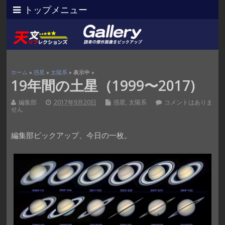
トップメニュー
ホーム
»
惑星
»
太陽系
» 表示中 »
19年間の土星（1999〜2017)
編集部
2017年9月20日
惑星
,
太陽系
コメントはありま
せん
編集部ピックアップ、今日の一枚。