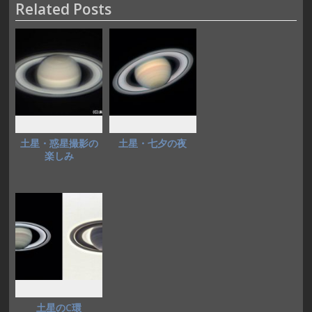
Related Posts
o
o
o
n
k
土星・惑星撮影の
土星・七夕の夜
楽しみ
土星のC環