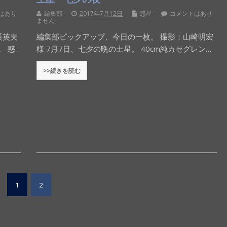
はあり
編集部
2017年7月12日
惑星
コメントはあり
ません
長英夫
編集部ピックアップ、今日の一枚。 撮影：山崎明宏
。 惑…
様 7月7日、七夕の晩の土星。 40cm純カセグレン…
>>続きを読む
1
2