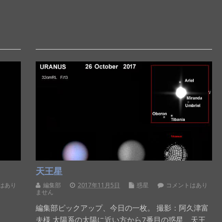
天王星
はあり
編集部
2017年11月5日
惑星
コメントはあり
ません
編集部ピックアップ、今日の一枚。 撮影：阿久津富
夫様 太陽系の太陽に近い方から7番目の惑星、天王