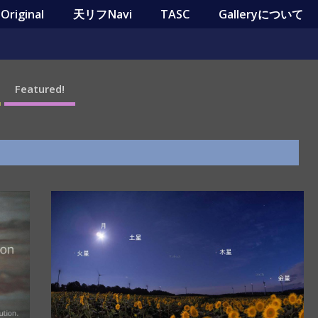
riginal
天リフNavi
TASC
Galleryについて
Featured!