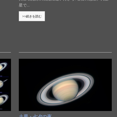
星で…
>>続きを読む
土星・七夕の夜