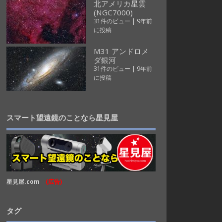
北アメリカ星雲
(NGC7000)
31件のビュー
|
9年前
に投稿
M31 アンドロメ
ダ銀河
31件のビュー
|
9年前
に投稿
スマート望遠鏡のことなら星見屋
星見屋.com
(広告)
タグ