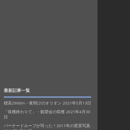
最新記事一覧
標高2900m・夜明けのオリオン
2021年5月13日
「収穫終わりて」・観望会の収穫
2021年4月30
日
バーナードループが写った！2011年の星景写真