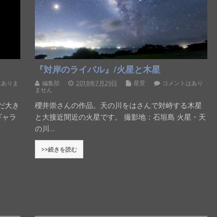
『対岸のライバル』/火星と木星
はありま
編集部
2018年7月29日
星景
コメントはあり
ません
だ大き
櫻井崇さんの作品。天の川をはさんで対峙する木星
ギャラ
と大接近間近の火星です。 撮影地：石垣島 火星・天
の川…
>>続きを読む