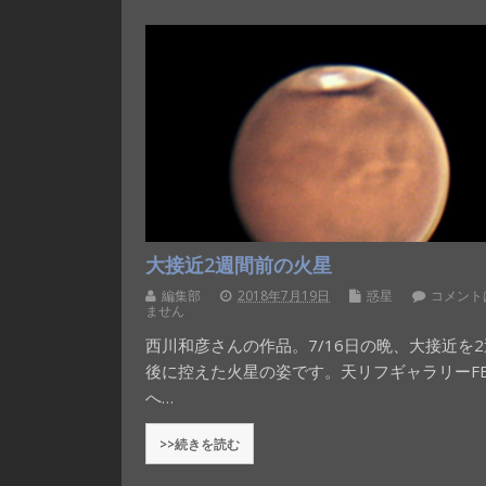
大接近2週間前の火星
編集部
2018年7月19日
惑星
コメント
ません
西川和彦さんの作品。7/16日の晩、大接近を
後に控えた火星の姿です。天リフギャラリーF
へ…
>>続きを読む