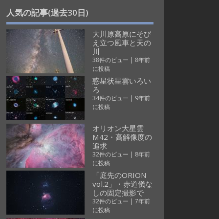
人気の記事(過去30日)
大川原高原にそび
え立つ風車と天の
川
38件のビュー
|
8年前
に投稿
惑星状星雲いろい
ろ
34件のビュー
|
9年前
に投稿
オリオン大星雲
M42・高解像度の
追求
32件のビュー
|
8年前
に投稿
「庭先のORION
vol.2」・赤道儀な
しの固定撮影で
32件のビュー
|
7年前
に投稿