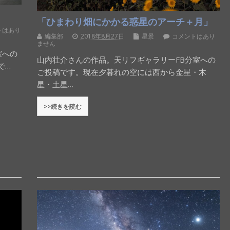
「ひまわり畑にかかる惑星のアーチ＋月」
トはあり
編集部
2018年8月27日
星景
コメントはあり
ません
室への
山内壮介さんの作品。天リフギャラリーFB分室への
で…
ご投稿です。現在夕暮れの空には西から金星・木
星・土星…
>>続きを読む