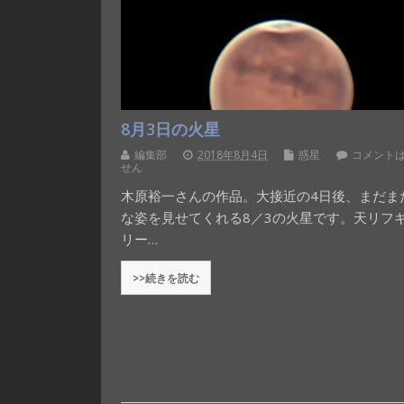
8月3日の火星
編集部
2018年8月4日
惑星
コメント
せん
木原裕一さんの作品。大接近の4日後、まだま
な姿を見せてくれる8／3の火星です。天リフ
リー…
>>続きを読む