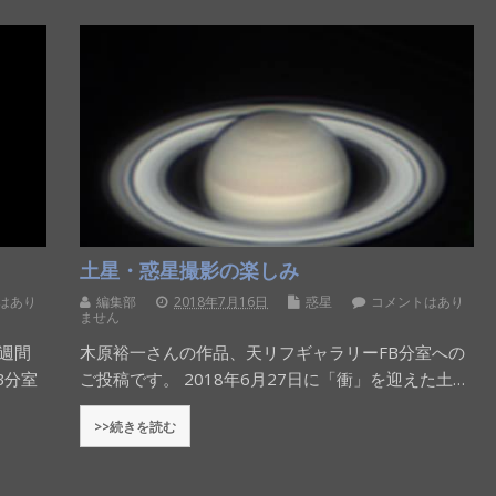
土星・惑星撮影の楽しみ
はあり
編集部
2018年7月16日
惑星
コメントはあり
ません
2週間
木原裕一さんの作品、天リフギャラリーFB分室への
B分室
ご投稿です。 2018年6月27日に「衝」を迎えた土…
>>続きを読む