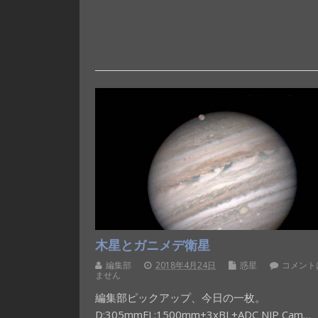
木星とガニメデ衛星
編集部
2018年4月24日
惑星
コメント
ません
編集部ピックアップ、今日の一枚。
D:305mmFL:1500mm+3xBL+ADC NJP Cam…