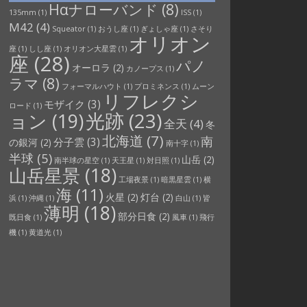
Hαナローバンド
(8)
135mm
(1)
ISS
(1)
M42
(4)
Squeator
(1)
おうし座
(1)
ぎょしゃ座
(1)
さそり
オリオン
座
(1)
しし座
(1)
オリオン大星雲
(1)
座
(28)
パノ
オーロラ
(2)
カノープス
(1)
ラマ
(8)
フォーマルハウト
(1)
プロミネンス
(1)
ムーン
リフレクシ
モザイク
(3)
ロード
(1)
光跡
(23)
ョン
(19)
全天
(4)
冬
北海道
(7)
南
分子雲
(3)
の銀河
(2)
南十字
(1)
半球
(5)
山岳
(2)
南半球の星空
(1)
天王星
(1)
対日照
(1)
山岳星景
(18)
工場夜景
(1)
暗黒星雲
(1)
横
海
(11)
火星
(2)
灯台
(2)
浜
(1)
沖縄
(1)
白山
(1)
皆
薄明
(18)
部分日食
(2)
既日食
(1)
風車
(1)
飛行
機
(1)
黄道光
(1)