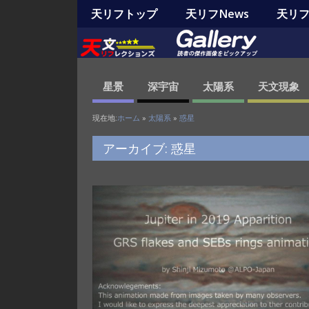
天リフトップ
天リフNews
天リフO
星景
深宇宙
太陽系
天文現象
現在地:
ホーム
»
太陽系
»
惑星
アーカイブ: 惑星