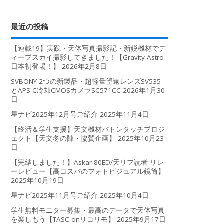
最近の投稿
【連載19】実践・天体写真撮影記・新鋭機材でデ
ィープスカイ撮影してきました！【Gravity Astro
日本初登場！】
2026年2月8日
SVBONY 2つの新製品・超軽量望遠レンズSV535
とAPS-C冷却CMOSカメラSC571CC
2026年1月30
日
星ナビ2025年12月号ご紹介
2025年11月4日
【終活＆学生支援】天文機材バトンタッチプロジ
ェクト【天文冬の陣・協賛企画】
2025年10月23
日
【完結しました！】Askar 80ED/天リフ読者 リレ
ーレビュー【高コスパのフォトビジュアル鏡筒】
2025年10月19日
星ナビ2025年11月号ご紹介
2025年10月4日
学生無料モニター募集・最高のデータで天体写真
を楽しもう【TASC-onリコリモ】
2025年9月17日