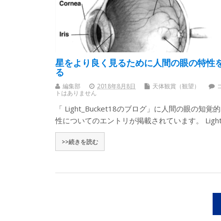
星をより良く見るために人間の眼の特性
る
編集部
2018年8月8日
天体観賞（観望）
トはありません
「 Light_Bucket18のブログ」に人間の眼の知覚
性についてのエントリが掲載されています。 Light
>>続きを読む