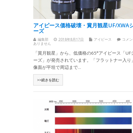
アイピース価格破壊・賞月観星UF/XWA
ーズ
編集部
2018年8月17日
アイピース
コメン
ありません
「賞月観星」から、低価格の65°アイピース「UF
ーズ」が発売されています。「フラットナー入り
像面が平坦で周辺まで…
>>続きを読む