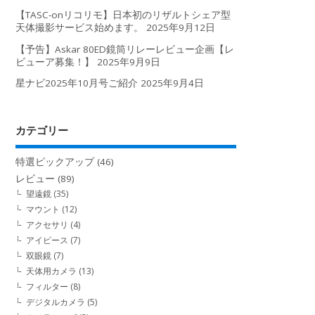
【TASC-onリコリモ】日本初のリザルトシェア型
天体撮影サービス始めます。
2025年9月12日
【予告】Askar 80ED鏡筒リレーレビュー企画【レ
ビューア募集！】
2025年9月9日
星ナビ2025年10月号ご紹介
2025年9月4日
カテゴリー
特選ピックアップ
(46)
レビュー
(89)
望遠鏡
(35)
マウント
(12)
アクセサリ
(4)
アイピース
(7)
双眼鏡
(7)
天体用カメラ
(13)
フィルター
(8)
デジタルカメラ
(5)