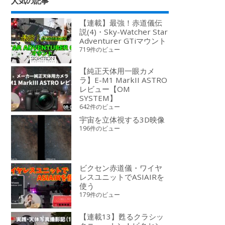
人気の記事
【連載】最強！赤道儀伝
説(4)・Sky-Watcher Star
Adventurer GTiマウント
719件のビュー
【純正天体用一眼カメ
ラ】E-M1 MarkII ASTRO
レビュー【OM
SYSTEM】
642件のビュー
宇宙を立体視する3D映像
196件のビュー
ビクセン赤道儀・ワイヤ
レスユニットでASIAIRを
使う
179件のビュー
【連載13】甦るクラシッ