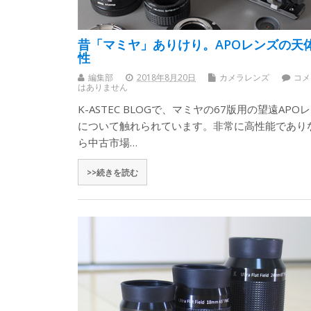
昔「マミヤ」ありけり。APOレンズの天
性
編集部
2018年8月20日
カメラレンズ
コメ
はありません
K-ASTEC BLOGで、マミヤの67版用の望遠APO
について触れられています。非常に高性能であり
ら中古市場…
>>続きを読む