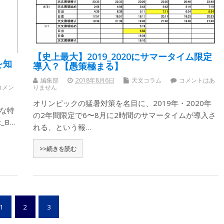
【史上最大】2019_2020にサマータイム限定
を知
導入？【愚策極まる】
編集部
2018年8月6日
天文コラム
コメントはあ
コメン
りません
オリンピックの猛暑対策を名目に、2019年・2020年
的な特
の2年間限定で6〜8月に2時間のサマータイムが導入さ
_B…
れる、という報…
>>続きを読む
1
2
3