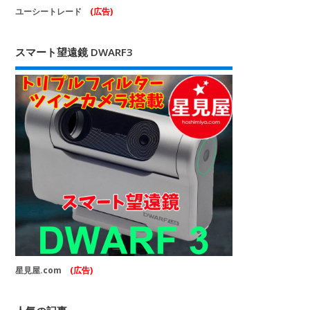
ユーシートレード
(広告)
スマート望遠鏡 DWARF3
星見屋.com
(広告)