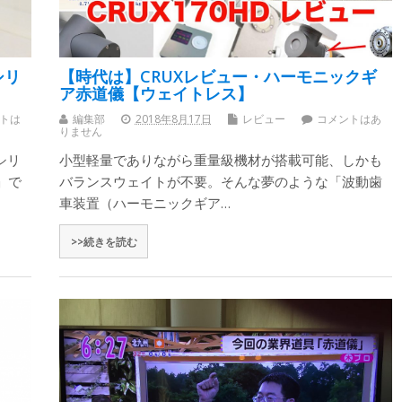
シリ
【時代は】CRUXレビュー・ハーモニックギ
ア赤道儀【ウェイトレス】
トは
編集部
2018年8月17日
レビュー
コメントはあ
りません
シリ
小型軽量でありながら重量級機材が搭載可能、しかも
」で
バランスウェイトが不要。そんな夢のような「波動歯
車装置（ハーモニックギア…
>>続きを読む