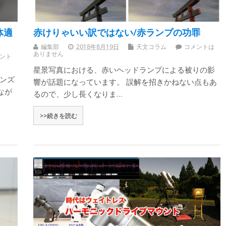
体適
赤けりゃいい訳ではない/赤ランプの功罪
編集部
2018年8月19日
天文コラム
コメントは
ありません
ント
星景写真における、赤いヘッドランプによる被りの影
レンズ
響が話題になっています。 誤解を招きかねない点もあ
なが
るので、少し長くなりま…
>>続きを読む