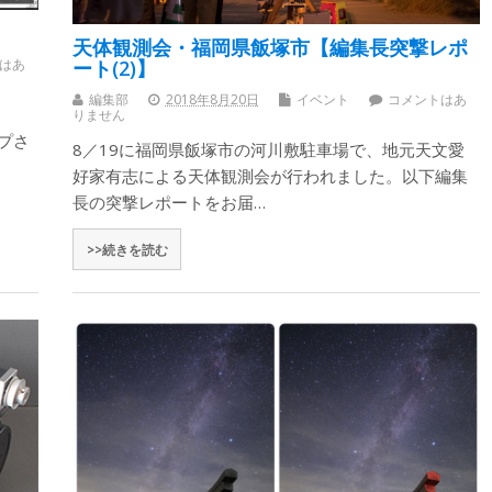
天体観測会・福岡県飯塚市【編集長突撃レポ
はあ
ート(2)】
編集部
2018年8月20日
イベント
コメントはあ
りません
プさ
8／19に福岡県飯塚市の河川敷駐車場で、地元天文愛
好家有志による天体観測会が行われました。以下編集
長の突撃レポートをお届…
>>続きを読む