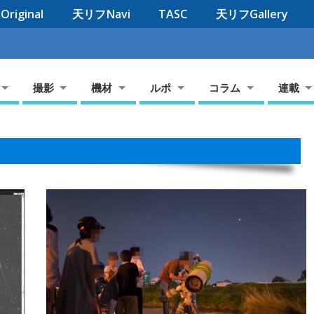
riginal
天リフNavi
TASC
天リフGallery
撮影
機材
ルポ
コラム
連載