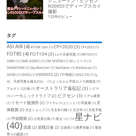
クニュートン！ビクセン
R200SSでディープスカイ
撮影
132件のビュー
タグ
ASI AIR
(4)
CP+2020
(3)
ATOM Cam
(1)
CP+2023
(1)
FOT85
(4)
FOT104
(3)
Lo-Fi天体写真
(1)
MK105
(1)
OMD
(1)
OMD ASTRO
(1)
OM SYSTEM
(1)
SDシリーズ
(1)
SHARPSTAR
(1)
Sky-Watcher
(1)
StarEater
(1)
StellaScan
(1)
VSD90SS
(2)
SV550
(1)
SV555
(1)
ZTF彗星(C/2022 E3)
(1)
な
ぜ、天体写真を撮るのか。
(1)
よっちゃん宇宙カメラ雑楽談
(1)
オーストラリア遠征記
(3)
アルテミス計画
(1)
シグマ
ビクセン
(3)
ハーモニックドライブ
(2)
(1)
リアル星景
リモート観測所
(2)
天
(1)
ワイヤレスユニット
(1)
写真展
(1)
体観賞
(2)
天文ショップ
(1)
天文冬の陣
(1)
天文学
(1)
天気予報
星ナビ
宇宙開発
(2)
(1)
小笠原父島
(1)
星まつり
(1)
(40)
流星
(2)
皆既日食
(2)
立体視
(1)
限界等級
(1)
電視
寄りの眼視
(1)