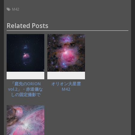
ac
as
m
有
e
to
ai
M42
b
d
l
Related Posts
o
o
o
n
k
「庭先のORION
オリオン大星雲
vol.2」・赤道儀な
M42
しの固定撮影で