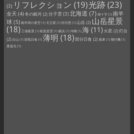
光跡
(23)
リフレクション
(19)
(3)
北海道
(7)
南半
全天
(4)
分子雲
(3)
冬の銀河
(2)
南十字
(1)
山岳星景
球
(5)
山岳
(2)
南半球の星空
(1)
天王星
(1)
対日照
(1)
(18)
海
(11)
火星
(2)
灯台
工場夜景
(1)
暗黒星雲
(1)
横浜
(1)
沖縄
(1)
薄明
(18)
(2)
部分日食
(2)
白山
(1)
皆既日食
(1)
風車
(1)
飛行機
(1)
黄道光
(1)