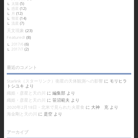
太陽
(5)
惑星
(12)
月
(12)
彗星
(14)
流星
(7)
天文現象
(23)
Featured!
(8)
2017/6
(6)
2017/7
(2)
最近のコメント
Starlink（スターリンク）衛星の天体観測への影響
に
モリヒラ
トシユキ
より
織姫・彦星と天の川
に
編集部
より
織姫・彦星と天の川
に
笹沼範夫
より
2020年2月18日・北米で見られた火星食
に
大神 充
より
海金剛と天の川
に
是空
より
アーカイブ