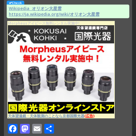
Wikipedia オリオン大星雲
https://ja.wikipedia.org/wiki/オリオン大星雲
Morpheusアイピース無料レンタル実施中!
天体望遠鏡・天体観測のことなら京都国際光器
(広告)
F
M
E
共