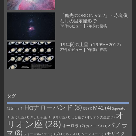
「庭先のORION vol.2」・赤道儀
なしの固定撮影で
28件のビュー
|
7年前に投稿
19年間の土星（1999〜2017)
27件のビュー
|
9年前に投稿
タグ
Hαナローバンド
(8)
M42
(4)
135mm
(1)
ISS
(1)
Squeator
オ
(1)
おうし座
(1)
ぎょしゃ座
(1)
さそり座
(1)
しし座
(1)
オリオン大星雲
(1)
リオン座
(28)
パノラ
オーロラ
(2)
カノープス
(1)
マ
(8)
モザイク
フォーマルハウト
(1)
プロミネンス
(1)
ムーンロード
(1)