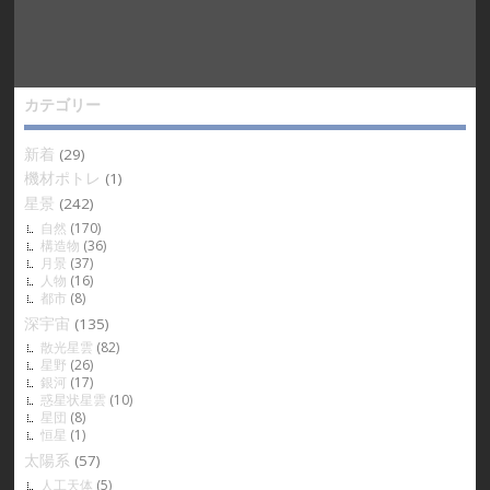
カテゴリー
新着
(29)
機材ポトレ
(1)
星景
(242)
自然
(170)
構造物
(36)
月景
(37)
人物
(16)
都市
(8)
深宇宙
(135)
散光星雲
(82)
星野
(26)
銀河
(17)
惑星状星雲
(10)
星団
(8)
恒星
(1)
太陽系
(57)
人工天体
(5)