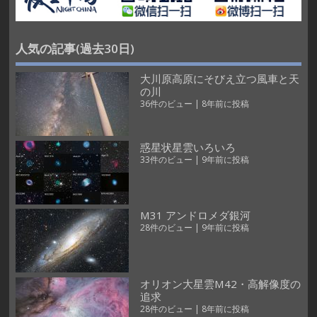
人気の記事(過去30日)
大川原高原にそびえ立つ風車と天
の川
36件のビュー
|
8年前に投稿
惑星状星雲いろいろ
33件のビュー
|
9年前に投稿
M31 アンドロメダ銀河
28件のビュー
|
9年前に投稿
オリオン大星雲M42・高解像度の
追求
28件のビュー
|
8年前に投稿