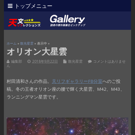
トップメニュー
ホーム
»
散光星雲
» 表示中 »
オリオン大星雲
編集部
2018年9月22日
散光星雲
コメントはありませ
ん
村田清和さんの作品。
天リフギャラリーFB分室
へのご投
稿。冬の王者オリオン座の腰で輝く大星雲、M42、M43、
ランニングマン星雲です。