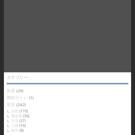
カテゴリー
新着
(29)
機材ポトレ
(1)
星景
(242)
自然
(170)
構造物
(36)
月景
(37)
人物
(16)
都市
(8)