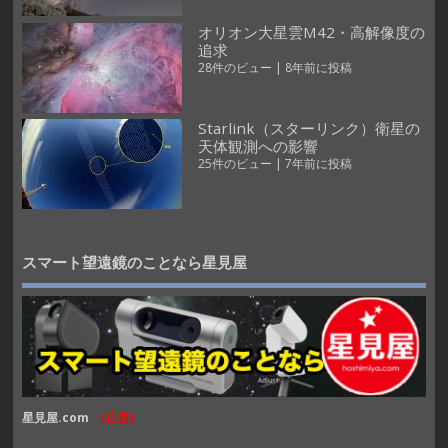
オリオン大星雲M42・高解像度の
追求
28件のビュー
|
8年前に投稿
Starlink（スターリンク）衛星の
天体観測への影響
25件のビュー
|
7年前に投稿
スマート望遠鏡のことなら星見屋
星見屋.com
(広告)