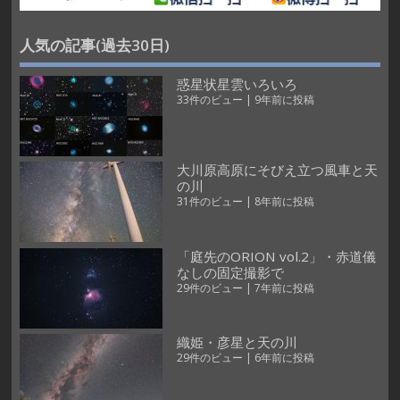
人気の記事(過去30日)
惑星状星雲いろいろ
33件のビュー
|
9年前に投稿
大川原高原にそびえ立つ風車と天
の川
31件のビュー
|
8年前に投稿
「庭先のORION vol.2」・赤道儀
なしの固定撮影で
29件のビュー
|
7年前に投稿
織姫・彦星と天の川
29件のビュー
|
6年前に投稿