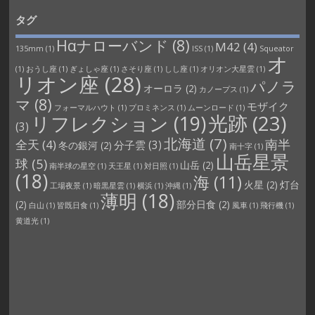
タグ
Hαナローバンド
(8)
M42
(4)
135mm
(1)
ISS
(1)
Squeator
オ
(1)
おうし座
(1)
ぎょしゃ座
(1)
さそり座
(1)
しし座
(1)
オリオン大星雲
(1)
リオン座
(28)
パノラ
オーロラ
(2)
カノープス
(1)
マ
(8)
モザイク
フォーマルハウト
(1)
プロミネンス
(1)
ムーンロード
(1)
光跡
(23)
リフレクション
(19)
(3)
北海道
(7)
南半
全天
(4)
分子雲
(3)
冬の銀河
(2)
南十字
(1)
山岳星景
球
(5)
山岳
(2)
南半球の星空
(1)
天王星
(1)
対日照
(1)
(18)
海
(11)
火星
(2)
灯台
工場夜景
(1)
暗黒星雲
(1)
横浜
(1)
沖縄
(1)
薄明
(18)
(2)
部分日食
(2)
白山
(1)
皆既日食
(1)
風車
(1)
飛行機
(1)
黄道光
(1)