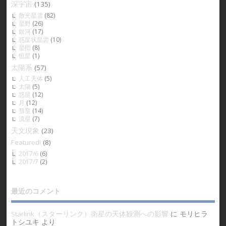
深宇宙
(135)
散光星雲
(82)
星野
(26)
銀河
(17)
惑星状星雲
(10)
星団
(8)
恒星
(1)
太陽系
(57)
人工天体
(5)
太陽
(5)
惑星
(12)
月
(12)
彗星
(14)
流星
(7)
天文現象
(23)
Featured!
(8)
2017/6
(6)
2017/7
(2)
最近のコメント
Starlink（スターリンク）衛星の天体観測への影響
に
モリヒラ
トシユキ
より