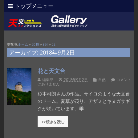
トップメニュー
現在地:
ホーム
»
2018
»
9月
»
02
アーカイブ: 2018年9月2日
花と天文台
編集部
2018年9月2日
自然
コメント
はありません
杉本司朗さんの作品。サイロのような天文台
のドーム。夏草が茂り、アザミとキヌガサギ
クが咲いています。季…
>>続きを読む