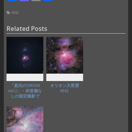
ac
as
m
有
e
to
ai
M42
b
d
l
Related Posts
o
o
o
n
k
「庭先のORION
オリオン大星雲
vol.2」・赤道儀な
M42
しの固定撮影で