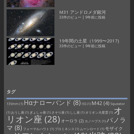
M31 アンドロメダ銀河
33件のビュー
|
9年前に投稿
19年間の土星（1999〜2017)
33件のビュー
|
9年前に投稿
タグ
Hαナローバンド
(8)
M42
(4)
135mm
(1)
ISS
(1)
Squeator
オ
(1)
おうし座
(1)
ぎょしゃ座
(1)
さそり座
(1)
しし座
(1)
オリオン大星雲
(1)
リオン座
(28)
パノラ
オーロラ
(2)
カノープス
(1)
マ
(8)
モザイク
フォーマルハウト
(1)
プロミネンス
(1)
ムーンロード
(1)