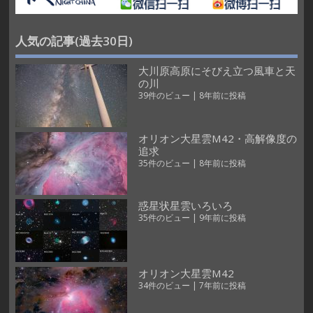
人気の記事(過去30日)
大川原高原にそびえ立つ風車と天
の川
39件のビュー
|
8年前に投稿
オリオン大星雲M42・高解像度の
追求
35件のビュー
|
8年前に投稿
惑星状星雲いろいろ
35件のビュー
|
9年前に投稿
オリオン大星雲M42
34件のビュー
|
7年前に投稿