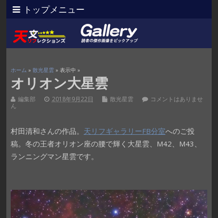
トップメニュー
ホーム
»
散光星雲
» 表示中 »
オリオン大星雲
編集部
2018年9月22日
散光星雲
コメントはありませ
ん
村田清和さんの作品。
天リフギャラリーFB分室
へのご投
稿。冬の王者オリオン座の腰で輝く大星雲、M42、M43、
ランニングマン星雲です。