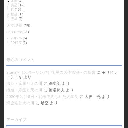
太陽
(5)
惑星
(12)
月
(12)
彗星
(14)
流星
(7)
天文現象
(23)
Featured!
(8)
2017/6
(6)
2017/7
(2)
最近のコメント
Starlink（スターリンク）衛星の天体観測への影響
に
モリヒラ
トシユキ
より
織姫・彦星と天の川
に
編集部
より
織姫・彦星と天の川
に
笹沼範夫
より
2020年2月18日・北米で見られた火星食
に
大神 充
より
海金剛と天の川
に
是空
より
アーカイブ