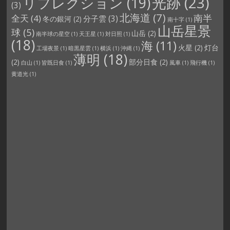
光跡
(23)
リフレクション
(19)
(3)
北海道
(7)
南半
全天
(4)
分子雲
(3)
冬の銀河
(2)
南十字
(1)
山岳星景
球
(5)
山岳
(2)
南半球の星空
(1)
天王星
(1)
対日照
(1)
(18)
海
(11)
火星
(2)
灯台
工場夜景
(1)
暗黒星雲
(1)
横浜
(1)
沖縄
(1)
薄明
(18)
(2)
部分日食
(2)
白山
(1)
皆既日食
(1)
風車
(1)
飛行機
(1)
黄道光
(1)