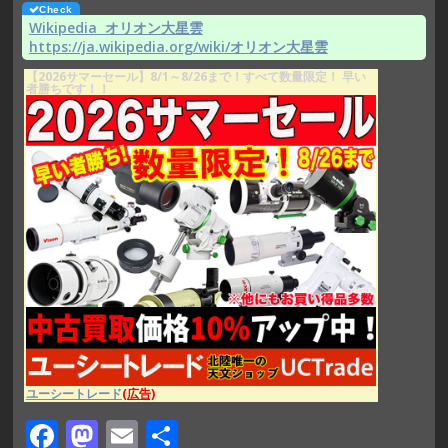
Wikipedia オリオン大星雲
https://ja.wikipedia.org/wiki/オリオン大星雲
【2026サマーセール】8/1～8/26まで！すべて数量限定！ 早い
者勝ちです！！
ユーシートレード
(広告)
F
M
E
共