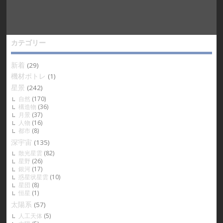
カテゴリー
新着
(29)
機材ポトレ
(1)
星景
(242)
自然
(170)
構造物
(36)
月景
(37)
人物
(16)
都市
(8)
深宇宙
(135)
散光星雲
(82)
星野
(26)
銀河
(17)
惑星状星雲
(10)
星団
(8)
恒星
(1)
太陽系
(57)
人工天体
(5)