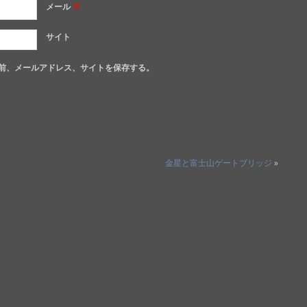
メール
※
サイト
前、メールアドレス、サイトを保存する。
金星と富士山ゲートブリッジ
»