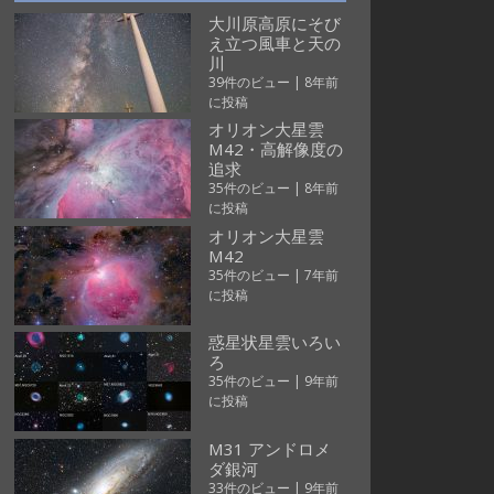
大川原高原にそび
え立つ風車と天の
川
39件のビュー
|
8年前
に投稿
オリオン大星雲
M42・高解像度の
追求
35件のビュー
|
8年前
に投稿
オリオン大星雲
M42
35件のビュー
|
7年前
に投稿
惑星状星雲いろい
ろ
35件のビュー
|
9年前
に投稿
M31 アンドロメ
ダ銀河
33件のビュー
|
9年前