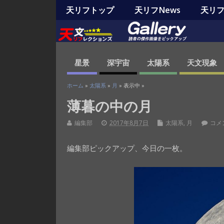
天リフトップ
天リフNews
天リフO
星景
深宇宙
太陽系
天文現象
ホーム
»
太陽系
»
月
» 表示中 »
薄暮の中の月
編集部
2017年8月7日
太陽系
,
月
コメ
編集部ピックアップ、今日の一枚。