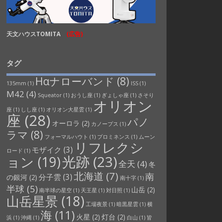
天文ハウスTOMITA
(広告)
タグ
Hαナローバンド
(8)
135mm
(1)
ISS
(1)
M42
(4)
Squeator
(1)
おうし座
(1)
ぎょしゃ座
(1)
さそり
オリオン
座
(1)
しし座
(1)
オリオン大星雲
(1)
座
(28)
パノ
オーロラ
(2)
カノープス
(1)
ラマ
(8)
フォーマルハウト
(1)
プロミネンス
(1)
ムーン
リフレクシ
モザイク
(3)
ロード
(1)
光跡
(23)
ョン
(19)
全天
(4)
冬
北海道
(7)
南
分子雲
(3)
の銀河
(2)
南十字
(1)
半球
(5)
山岳
(2)
南半球の星空
(1)
天王星
(1)
対日照
(1)
山岳星景
(18)
工場夜景
(1)
暗黒星雲
(1)
横
海
(11)
火星
(2)
灯台
(2)
浜
(1)
沖縄
(1)
白山
(1)
皆