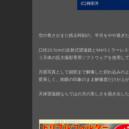
空の青さがまだ残る時刻の、半月をやや過ぎた
口径23.5cmの反射式望遠鏡とM4/3ミラーレ
う天体の拡大撮影専用ソフトウェアを使用し
月面写真として細部まで解像した切れ込みの
変美しく、肉眼の印象のまま解像度だけが上
天体望遠鏡ならではの月の美しさを描き出し
スマート望遠鏡 DWARF3