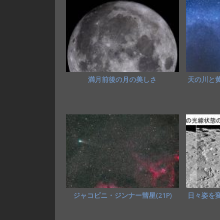
o
o
o
n
k
満月前後の月の美しさ
天の川と
ジャコビニ・ジンナー彗星(21P)
日々姿を