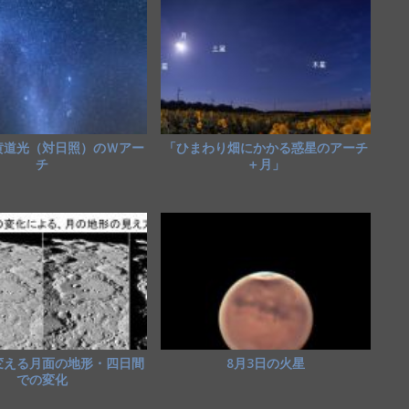
黄道光（対日照）のＷアー
「ひまわり畑にかかる惑星のアーチ
チ
＋月」
変える月面の地形・四日間
8月3日の火星
での変化