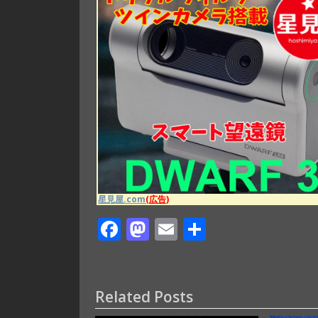
星見屋.com
(広告)
F
M
E
共
ac
as
m
有
e
to
ai
b
d
l
Related Posts