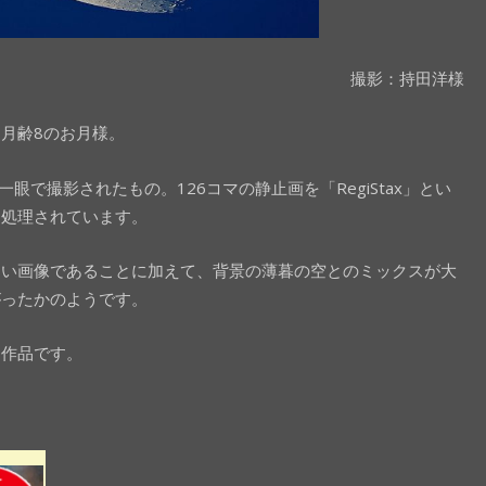
撮影：持田洋様
月齢8のお月様。
ス一眼で撮影されたもの。126コマの静止画を「RegiStax」とい
て処理されています。
よい画像であることに加えて、背景の薄暮の空とのミックスが大
がったかのようです。
た作品です。