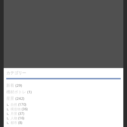
カテゴリー
新着
(29)
機材ポトレ
(1)
星景
(242)
自然
(170)
構造物
(36)
月景
(37)
人物
(16)
都市
(8)