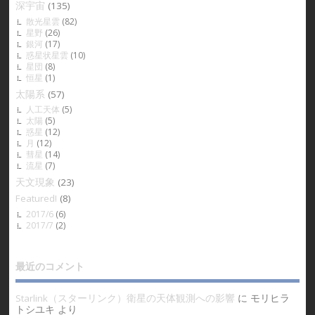
深宇宙
(135)
散光星雲
(82)
星野
(26)
銀河
(17)
惑星状星雲
(10)
星団
(8)
恒星
(1)
太陽系
(57)
人工天体
(5)
太陽
(5)
惑星
(12)
月
(12)
彗星
(14)
流星
(7)
天文現象
(23)
Featured!
(8)
2017/6
(6)
2017/7
(2)
最近のコメント
Starlink（スターリンク）衛星の天体観測への影響
に
モリヒラ
トシユキ
より