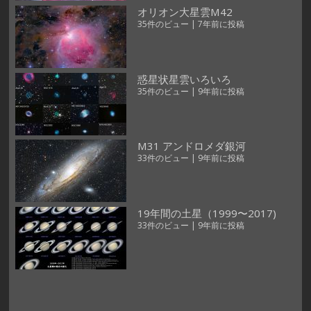
オリオン大星雲M42
35件のビュー
|
7年前に投稿
惑星状星雲いろいろ
35件のビュー
|
9年前に投稿
M31 アンドロメダ銀河
33件のビュー
|
9年前に投稿
19年間の土星（1999〜2017)
33件のビュー
|
9年前に投稿