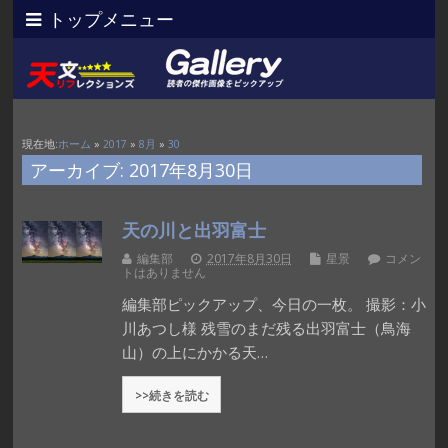
トップメニュー
現在地:
ホーム
»
2017
»
8月
»
30
アーカイブ: 2017年8月30日
天の川と出羽富士
編集部
2017年8月30日
星景
コメン
トはありません
編集部ピックアップ、今日の一枚。 撮影：小
川あつし様 残雪のまだ残る出羽富士（鳥海
山）の上にかかる天…
>>続きを読む