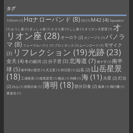
タグ
Hαナローバンド
(8)
M42
(4)
135mm
(1)
ISS
(1)
Squeator
オ
(1)
おうし座
(1)
ぎょしゃ座
(1)
さそり座
(1)
しし座
(1)
オリオン大星雲
(1)
リオン座
(28)
パノラ
オーロラ
(2)
カノープス
(1)
マ
(8)
モザイク
フォーマルハウト
(1)
プロミネンス
(1)
ムーンロード
(1)
光跡
(23)
リフレクション
(19)
(3)
北海道
(7)
南半
全天
(4)
分子雲
(3)
冬の銀河
(2)
南十字
(1)
山岳星景
球
(5)
山岳
(2)
南半球の星空
(1)
天王星
(1)
対日照
(1)
(18)
海
(11)
火星
(2)
灯台
工場夜景
(1)
暗黒星雲
(1)
横浜
(1)
沖縄
(1)
薄明
(18)
(2)
部分日食
(2)
白山
(1)
皆既日食
(1)
風車
(1)
飛行機
(1)
黄道光
(1)