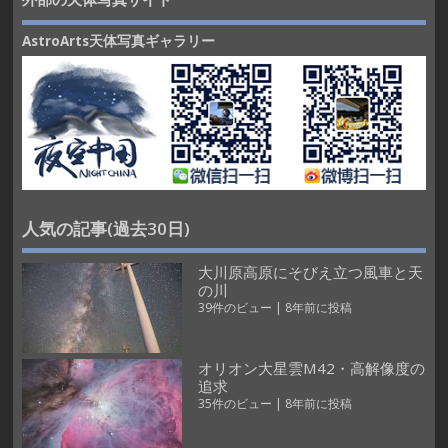
AstroArts天体写真ギャラリー
人気の記事(過去30日)
大川原高原にそびえ立つ風車と天
の川
39件のビュー
|
8年前に投稿
オリオン大星雲M42・高解像度の
追求
35件のビュー
|
8年前に投稿