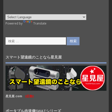
Powered by
Translate
スマート望遠鏡のことなら星見屋
星見屋.com
(広告)
ポータブル赤道儀SWATシリーズ