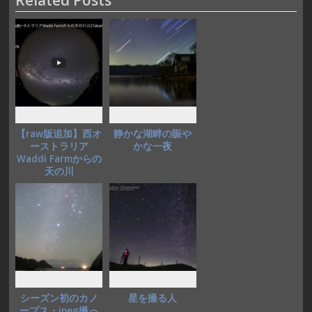
b
d
l
o
o
o
n
k
【raw版追加】西オ
静かな湖畔の賑や
ーストラリア
かな一夜
Waddi Farmからの
天の川
シーズン初のカノ
星を撮る人
ープス・jpeg撮っ