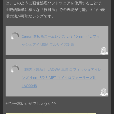
は、このように画像処理ソフトウェアを使用することで、
比較的簡単に様々な「投射法」での表現が可能。面白い表
現方法が可能なレンズです。
Canon 超広角ズームレンズ EF8-15mm F4L フィ
ッシュアイ USM フルサイズ対応
【国内正規品】 LAOWA 単焦点 フィッシュアイレ
ンズ 4mm F/2.8 MFT マイクロフォーサーズ用
LAO0048
ぜひ一本いかがでしょうか^^