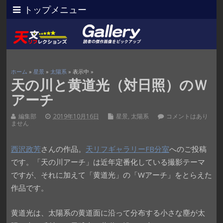
トップメニュー
ホーム
»
星景
»
太陽系
» 表示中 »
天の川と黄道光（対日照）のＷ
アーチ
編集部
2019年10月16日
星景
,
太陽系
コメントはあり
ません
西沢政芳
さんの作品。
天リフギャラリーFB分室
へのご投稿
です。「天の川アーチ」は近年定番化している撮影テーマ
ですが、それに加えて「黄道光」の「Wアーチ」をとらえた
作品です。
黄道光は、太陽系の黄道面に沿って分布する小さな塵が太