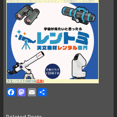
宇宙が見たいと思ったら「レントミ」・天文機材レンタル専門
天文ハウスTOMITA
(広告)
F
M
E
共
ac
as
m
有
e
to
ai
Related Posts