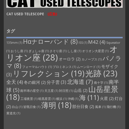
CAT USED TELESCOPE
(広告)
タグ
Hαナローバンド
(8)
M42
(4)
135mm
(1)
ISS
(1)
Squeator
オ
(1)
おうし座
(1)
ぎょしゃ座
(1)
さそり座
(1)
しし座
(1)
オリオン大星雲
(1)
リオン座
(28)
パノラ
オーロラ
(2)
カノープス
(1)
マ
(8)
モザイク
フォーマルハウト
(1)
プロミネンス
(1)
ムーンロード
(1)
光跡
(23)
リフレクション
(19)
(3)
北海道
(7)
南半
全天
(4)
分子雲
(3)
冬の銀河
(2)
南十字
(1)
山岳星景
球
(5)
山岳
(2)
南半球の星空
(1)
天王星
(1)
対日照
(1)
(18)
海
(11)
火星
(2)
灯台
工場夜景
(1)
暗黒星雲
(1)
横浜
(1)
沖縄
(1)
薄明
(18)
(2)
部分日食
(2)
白山
(1)
皆既日食
(1)
風車
(1)
飛行機
(1)
黄道光
(1)