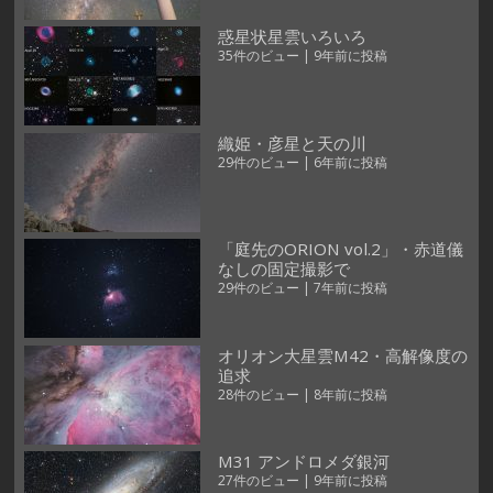
惑星状星雲いろいろ
35件のビュー
|
9年前に投稿
織姫・彦星と天の川
29件のビュー
|
6年前に投稿
「庭先のORION vol.2」・赤道儀
なしの固定撮影で
29件のビュー
|
7年前に投稿
オリオン大星雲M42・高解像度の
追求
28件のビュー
|
8年前に投稿
M31 アンドロメダ銀河
27件のビュー
|
9年前に投稿