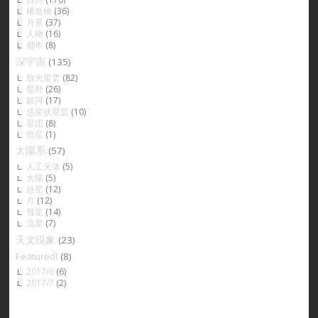
構造物
(36)
月景
(37)
人物
(16)
都市
(8)
深宇宙
(135)
散光星雲
(82)
星野
(26)
銀河
(17)
惑星状星雲
(10)
星団
(8)
恒星
(1)
太陽系
(57)
人工天体
(5)
太陽
(5)
惑星
(12)
月
(12)
彗星
(14)
流星
(7)
天文現象
(23)
Featured!
(8)
2017/6
(6)
2017/7
(2)