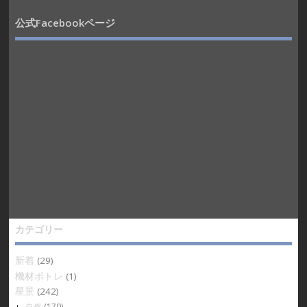
公式Facebookページ
カテゴリー
新着
(29)
機材ポトレ
(1)
星景
(242)
自然
(170)