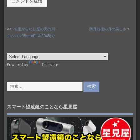
«
いて座からわし座の天の川・
満月前後の月の美しさ
»
タムロン35mmF1.4(F045)で
Powered by
Translate
スマート望遠鏡のことなら星見屋