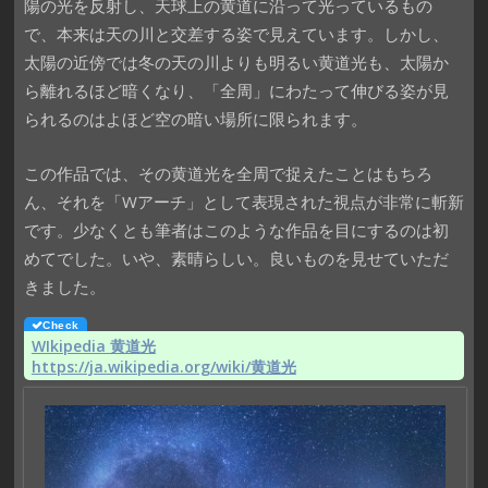
陽の光を反射し、天球上の黄道に沿って光っているもの
で、本来は天の川と交差する姿で見えています。しかし、
太陽の近傍では冬の天の川よりも明るい黄道光も、太陽か
ら離れるほど暗くなり、「全周」にわたって伸びる姿が見
られるのはよほど空の暗い場所に限られます。
この作品では、その黄道光を全周で捉えたことはもちろ
ん、それを「Wアーチ」として表現された視点が非常に斬新
です。少なくとも筆者はこのような作品を目にするのは初
めてでした。いや、素晴らしい。良いものを見せていただ
きました。
WIkipedia 黄道光
https://ja.wikipedia.org/wiki/黄道光