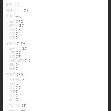
新着
(29)
機材ポトレ
(1)
星景
(242)
自然
(170)
構造物
(36)
月景
(37)
人物
(16)
都市
(8)
深宇宙
(135)
散光星雲
(82)
星野
(26)
銀河
(17)
惑星状星雲
(10)
星団
(8)
恒星
(1)
太陽系
(57)
人工天体
(5)
太陽
(5)
惑星
(12)
月
(12)
彗星
(14)
流星
(7)
天文現象
(23)
Featured!
(8)