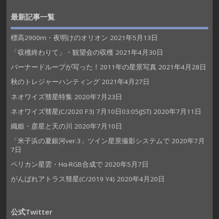
最新記事一覧
標高2900m・夜明けのオリオン
2021年5月13日
「収穫終わりて」・観望会の収穫
2021年4月30日
バーナードループが写った！2011年の星景写真
2021年4月28日
秋のトレジャーハンティング
2021年4月27日
ネオワイズ彗星特集
2020年7月23日
ネオワイズ彗星(C/2020 F3) 7月10日03:05(JST)
2020年7月11日
織姫・彦星と天の川
2020年7月10日
「米子浜の夏銀河ver.3」ツイン星景撮影システムで
2020年7月
7日
ペリカン星雲・Hα-RGB合成で
2020年5月7日
がんばれアトラス彗星(C/2019 Y4)
2020年4月20日
公式Twitter