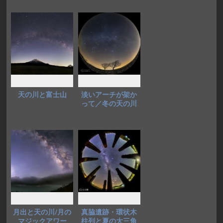
天の川と富士山
淡いアーチが架か
って／冬の天の川
月出と天の川/月の
真脇遺跡・環状木
マジックアワー
柱列と夏の大三角