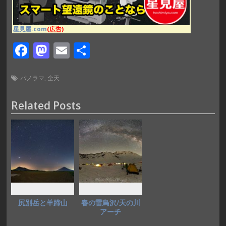
星見屋.com
(広告)
F
M
E
共
ac
as
m
有
e
to
ai
パノラマ
,
全天
b
d
l
Related Posts
o
o
o
n
k
尻別岳と羊蹄山
春の雷鳥沢/天の川
アーチ