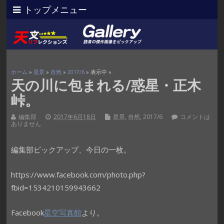
トップメニュー
ホーム
»
星景
»
自然
»
2017/6
» 表示中 »
天の川に包まれる/惑星・正木
峠。
編集部
2017年6月18日
星景
,
自然
,
2017/6
コメントは
ありません
編集部ピックアップ、今日の一枚。
https://www.facebook.com/photo.php?
fbid=1534210159943662
Facebook
星空写真館
より。