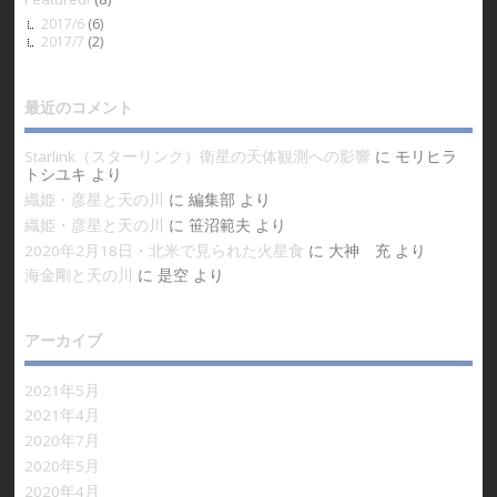
2017/6
(6)
2017/7
(2)
最近のコメント
Starlink（スターリンク）衛星の天体観測への影響
に
モリヒラ
トシユキ
より
織姫・彦星と天の川
に
編集部
より
織姫・彦星と天の川
に
笹沼範夫
より
2020年2月18日・北米で見られた火星食
に
大神 充
より
海金剛と天の川
に
是空
より
アーカイブ
2021年5月
2021年4月
2020年7月
2020年5月
2020年4月