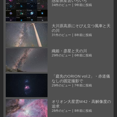
惑星状星雲いろいろ
34件のビュー
|
9年前に投稿
大川原高原にそびえ立つ風車と天
の川
31件のビュー
|
8年前に投稿
織姫・彦星と天の川
29件のビュー
|
6年前に投稿
「庭先のORION vol.2」・赤道儀
なしの固定撮影で
29件のビュー
|
7年前に投稿
オリオン大星雲M42・高解像度の
追求
28件のビュー
|
8年前に投稿