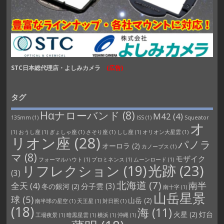
STC日本総代理店・よしみカメラ
(広告)
タグ
Hαナローバンド
(8)
M42
(4)
135mm
(1)
ISS
(1)
Squeator
オ
(1)
おうし座
(1)
ぎょしゃ座
(1)
さそり座
(1)
しし座
(1)
オリオン大星雲
(1)
リオン座
(28)
パノラ
オーロラ
(2)
カノープス
(1)
マ
(8)
モザイク
フォーマルハウト
(1)
プロミネンス
(1)
ムーンロード
(1)
光跡
(23)
リフレクション
(19)
(3)
北海道
(7)
南半
全天
(4)
分子雲
(3)
冬の銀河
(2)
南十字
(1)
山岳星景
球
(5)
山岳
(2)
南半球の星空
(1)
天王星
(1)
対日照
(1)
(18)
海
(11)
火星
(2)
灯台
工場夜景
(1)
暗黒星雲
(1)
横浜
(1)
沖縄
(1)