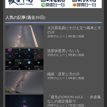
人気の記事(過去30日)
大川原高原にそびえ立つ風車と天
の川
36件のビュー
|
8年前に投稿
惑星状星雲いろいろ
35件のビュー
|
9年前に投稿
織姫・彦星と天の川
30件のビュー
|
6年前に投稿
「庭先のORION vol.2」・赤道儀
なしの固定撮影で
29件のビュー
|
7年前に投稿