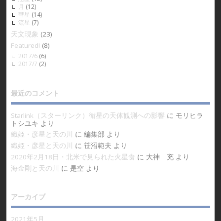
月
(12)
彗星
(14)
流星
(7)
天文現象
(23)
Featured!
(8)
2017/6
(6)
2017/7
(2)
最近のコメント
Starlink（スターリンク）衛星の天体観測への影響
に
モリヒラ
トシユキ
より
織姫・彦星と天の川
に
編集部
より
織姫・彦星と天の川
に
笹沼範夫
より
2020年2月18日・北米で見られた火星食
に
大神 充
より
海金剛と天の川
に
是空
より
アーカイブ
2021年5月