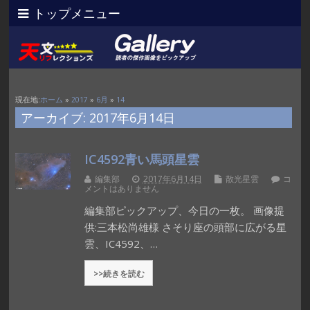
トップメニュー
現在地:
ホーム
»
2017
»
6月
»
14
アーカイブ: 2017年6月14日
IC4592青い馬頭星雲
編集部
2017年6月14日
散光星雲
コ
メントはありません
編集部ピックアップ、今日の一枚。 画像提
供:三本松尚雄様 さそり座の頭部に広がる星
雲、IC4592、…
>>続きを読む