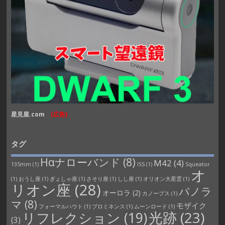
星見屋.com
(広告)
タグ
Hαナローバンド
(8)
M42
(4)
135mm
(1)
ISS
(1)
Squeator
オ
(1)
おうし座
(1)
ぎょしゃ座
(1)
さそり座
(1)
しし座
(1)
オリオン大星雲
(1)
リオン座
(28)
パノラ
オーロラ
(2)
カノープス
(1)
マ
(8)
モザイク
フォーマルハウト
(1)
プロミネンス
(1)
ムーンロード
(1)
光跡
(23)
リフレクション
(19)
(3)