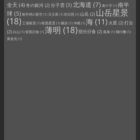
北海道
(7)
南半
全天
(4)
分子雲
(3)
冬の銀河
(2)
南十字
(1)
山岳星景
球
(5)
山岳
(2)
南半球の星空
(1)
天王星
(1)
対日照
(1)
(18)
海
(11)
火星
(2)
灯台
工場夜景
(1)
暗黒星雲
(1)
横浜
(1)
沖縄
(1)
薄明
(18)
(2)
部分日食
(2)
白山
(1)
皆既日食
(1)
風車
(1)
飛行機
(1)
黄道光
(1)