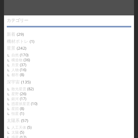
カテゴリー
新着
(29)
機材ポトレ
(1)
星景
(242)
自然
(170)
構造物
(36)
月景
(37)
人物
(16)
都市
(8)
深宇宙
(135)
散光星雲
(82)
星野
(26)
銀河
(17)
惑星状星雲
(10)
星団
(8)
恒星
(1)
太陽系
(57)
人工天体
(5)
太陽
(5)
惑星
(12)