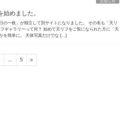
お知らせ
y」を始めました。
日の一枚」が独立して別サイトになりました。 その名も「天リ
リフギャラリーって何？ 始めて天リフをご覧になられた方に「天
を簡単に。 天体写真だけでな […]
固
固
2
…
5
»
定
定
ペ
ペ
ー
ー
ジ
ジ