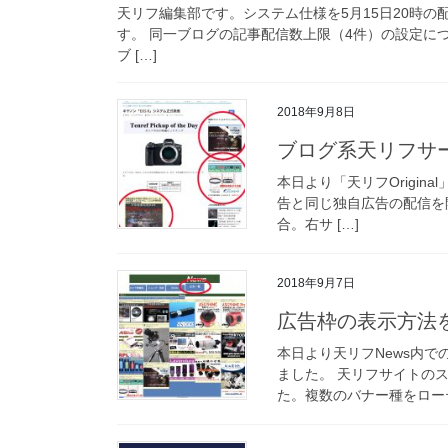
天リフ編集部です。システム仕様を5月15日20時
す。 同一ブログの記事配信数上限（4件）の設定に
ブ […]
2018年9月8日
ブログ系天リフサ
本日より「天リフOrigina
告と同じ独自広告の配信を開始し
合。右サ […]
2018年9月7日
広告枠の表示方法
本日より天リフNews内
ました。 天リフサイトの
た。複数のバナー種をローテ