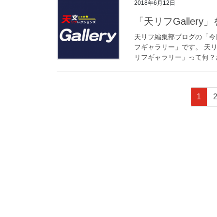
2018年6月12日
「天リフGaller
天リフ編集部ブログの「今
フギャラリー」です。 天
リフギャラリー」って何？か
投
固
1
稿
定
ペ
の
ー
ペ
ジ
ー
ジ
送
り