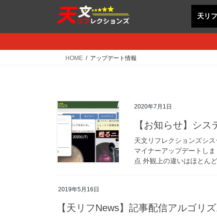
コ
ナ
天リ
ン
ビ
テ
ゲ
ン
ー
ツ
シ
HOME
アップデート情報
へ
ョ
ス
ン
キ
に
ッ
移
2020年7月1日
プ
動
【お知らせ】シス
天文リフレクションズシステ
マイナーアップデートしま
点 外観上の違いはほとんど
2019年5月16日
【天リフNews】記事配信アルゴリ