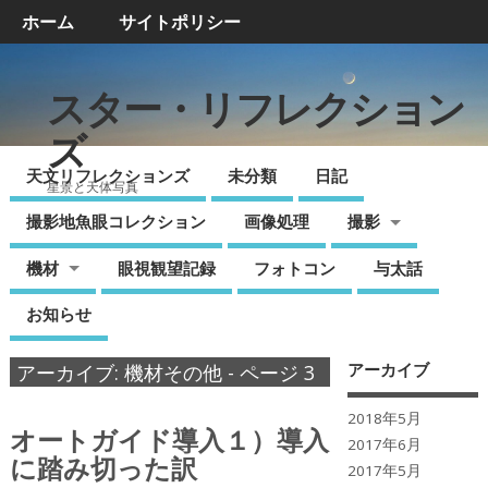
ホーム
サイトポリシー
スター・リフレクション
ズ
天文リフレクションズ
未分類
日記
星景と天体写真
撮影地魚眼コレクション
画像処理
撮影
機材
眼視観望記録
フォトコン
与太話
お知らせ
アーカイブ
アーカイブ: 機材その他 - ページ 3
2018年5月
オートガイド導入１）導入
2017年6月
に踏み切った訳
2017年5月