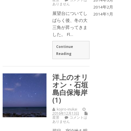
2014年3月
ありません
2014年2月
展望台についてし
2014年1月
ばらく後、冬の大
三角が昇ってきま
した。 Fl…
Continue
Reading
洋上のオリ
オン・石垣
島白保海岸
(1)
kojiro-inukai
2016年12月13日
星景
コメントは
ありません
翌日、宿泊地を明