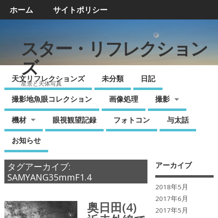
ホーム
サイトポリシー
スター・リフレクション
ズ
天文リフレクションズ
未分類
日記
星景と天体写真
撮影地魚眼コレクション
画像処理
撮影
機材
眼視観望記録
フォトコン
与太話
お知らせ
アーカイブ
タグアーカイブ:
SAMYANG35mmF1.4
2018年5月
2017年6月
奥日田(4)
2017年5月