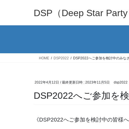
コ
ナ
ン
ビ
DSP（Deep Star Part
テ
ゲ
ン
ー
ツ
シ
へ
ョ
ス
ン
キ
に
ッ
移
HOME
DSP2022
DSP2022へご参加を検討中のみな
プ
動
2022年4月12日
/ 最終更新日時 :
2023年11月5日
dsp2022
DSP2022へご参加
《DSP2022へご参加を検討中の皆様