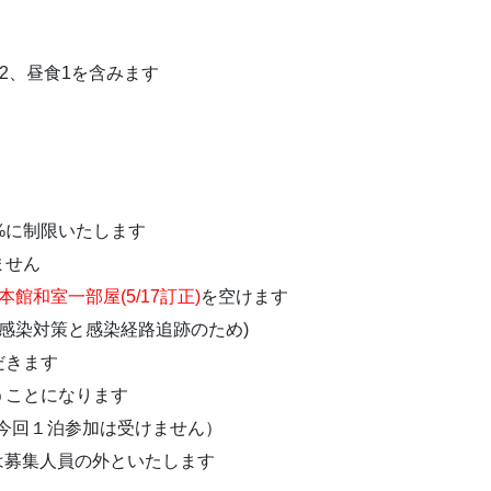
食2、昼食1を含みます
%に制限いたします
ません
本館和室一部屋(5/17訂正)
を空けます
(感染対策と感染経路追跡のため)
だきます
うことになります
（今回１泊参加は受けません）
フは募集人員の外といたします