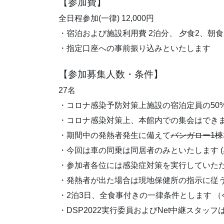
【参加費】
全日程参加(一律) 12,000円
・宿泊および施設利用費 2泊分、 夕食2、朝
・指定口座への事前振り込みといたします
【参加募集人数・条件】
27名
・コロナ感染予防対策上施設の宿泊定員の50
・コロナ感染対策上、本館内での集会はでき
・期間中の発熱者発生に備えて
バンガロー1棟
・今回は車の同乗は同居者のみといたします 
・参加者各位には感染症対策を実行していた
・発熱者が出た場合は現地保健所の指示に従
・2泊3日、全食事付きの一律条件とします 
・DSP2022実行委員およびNet中継スタッ