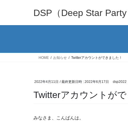
コ
ナ
ン
ビ
DSP（Deep Star Part
テ
ゲ
ン
ー
ツ
シ
へ
ョ
ス
ン
キ
に
ッ
移
HOME
お知らせ
Twitterアカウントができました！
プ
動
2022年4月11日
/ 最終更新日時 :
2022年6月17日
dsp2022
Twitterアカウント
みなさま、こんばんは。