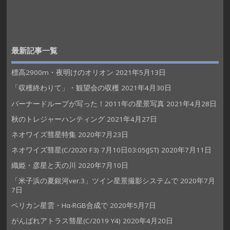
最新記事一覧
標高2900m・夜明けのオリオン
2021年5月13日
「収穫終わりて」・観望会の収穫
2021年4月30日
バーナードループが写った！2011年の星景写真
2021年4月28日
秋のトレジャーハンティング
2021年4月27日
ネオワイズ彗星特集
2020年7月23日
ネオワイズ彗星(C/2020 F3) 7月10日03:05(JST)
2020年7月11日
織姫・彦星と天の川
2020年7月10日
「米子浜の夏銀河ver.3」ツイン星景撮影システムで
2020年7月
7日
ペリカン星雲・Hα-RGB合成で
2020年5月7日
がんばれアトラス彗星(C/2019 Y4)
2020年4月20日