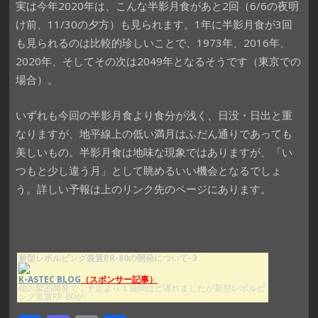
実は今年2020年は、こんな半影月食があと2回（6/6の夜明
け前、11/30の夕方）も見られます。1年に半影月食が3回
も見られるのは比較的珍しいことで、1973年、2016年、
2020年、そしてその次は2049年となるそうです（東京での
場合）。
いずれも今回の半影月食より食分が浅く、日没・日出と重
なりますが、地平線上の低い満月はふだん通りであっても
美しいもの。半影月食は地味な現象ではありますが、「い
つもと少し違う月」として眺めるいい機会となるでしょ
う。詳しい予報は上のリンク先のページにあります。
新型レボルビング装置RR-80の開発について-3
K-ASTEC BLOG
（スポンサー記事）
他の製品開発で，予定より１週間ほど遅れましたが新型レボルビ
ング装置RR-80が.