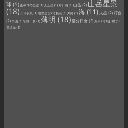
山岳星景
球
(5)
山岳
(2)
南半球の星空
(1)
天王星
(1)
対日照
(1)
(18)
海
(11)
火星
(2)
灯台
工場夜景
(1)
暗黒星雲
(1)
横浜
(1)
沖縄
(1)
薄明
(18)
(2)
部分日食
(2)
白山
(1)
皆既日食
(1)
風車
(1)
飛行機
(1)
黄道光
(1)