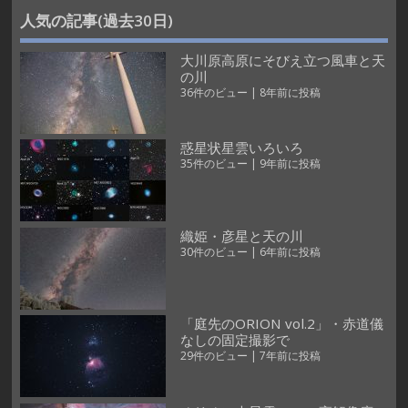
人気の記事(過去30日)
大川原高原にそびえ立つ風車と天
の川
36件のビュー
|
8年前に投稿
惑星状星雲いろいろ
35件のビュー
|
9年前に投稿
織姫・彦星と天の川
30件のビュー
|
6年前に投稿
「庭先のORION vol.2」・赤道儀
なしの固定撮影で
29件のビュー
|
7年前に投稿