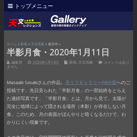
トップメニュー
ホーム
»
新着
»
天文現象
» 表示中 »
半影月食・2020年1月11日
編集部
2020年1月14日
新着
,
天文現象
コメントはあり
ません
Masaaki Sasakiさんの作品。
天リフギャラリーFB分室
へのご
投稿です。先日見られた「半影月食」の一部始終をとらえ
た連続写真です。「半影月食」とは、月から見て、太陽が
完全に地球によって隠される場所（本影）が存在しない月
食。このため、月の表面がぼんやりと暗くなるだけで、わ
かりにくい現象です。