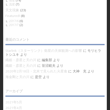
彗星
(14)
流星
(7)
天文現象
(23)
Featured!
(8)
2017/6
(6)
2017/7
(2)
最近のコメント
Starlink（スターリンク）衛星の天体観測への影響
に
モリヒラ
トシユキ
より
織姫・彦星と天の川
に
編集部
より
織姫・彦星と天の川
に
笹沼範夫
より
2020年2月18日・北米で見られた火星食
に
大神 充
より
海金剛と天の川
に
是空
より
アーカイブ
2021年5月
2021年4月