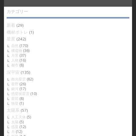
カテゴリー
新着
(29)
機材ポトレ
(1)
星景
(242)
自然
(170)
構造物
(36)
月景
(37)
人物
(16)
都市
(8)
深宇宙
(135)
散光星雲
(82)
星野
(26)
銀河
(17)
惑星状星雲
(10)
星団
(8)
恒星
(1)
太陽系
(57)
人工天体
(5)
太陽
(5)
惑星
(12)
月
(12)