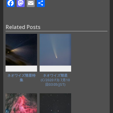
F
M
E
共
ac
as
m
有
e
to
ai
b
d
l
Related Posts
o
o
o
n
k
ネオワイズ彗星特
ネオワイズ彗星
集
(C/2020 F3) 7月10
日03:05(JST)