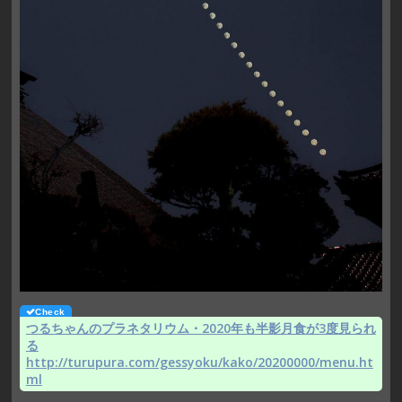
つるちゃんのプラネタリウム・2020年も半影月食が3度見られ
る
http://turupura.com/gessyoku/kako/20200000/menu.ht
ml