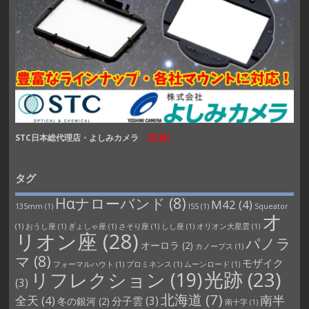
STC日本総代理店・よしみカメラ
(広告)
タグ
Hαナローバンド
(8)
M42
(4)
135mm
(1)
ISS
(1)
Squeator
オ
(1)
おうし座
(1)
ぎょしゃ座
(1)
さそり座
(1)
しし座
(1)
オリオン大星雲
(1)
リオン座
(28)
パノラ
オーロラ
(2)
カノープス
(1)
マ
(8)
モザイク
フォーマルハウト
(1)
プロミネンス
(1)
ムーンロード
(1)
光跡
(23)
リフレクション
(19)
(3)
北海道
(7)
南半
全天
(4)
分子雲
(3)
冬の銀河
(2)
南十字
(1)