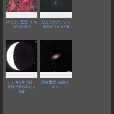
ペリカン星雲・Hα-
がんばれアトラス
RGB合成で
彗星(C/2019 Y4)
2020年2月18日・
黒目星雲（銀河）
北米で見られた火
Ｍ64
星食