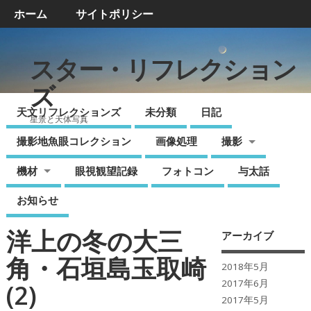
ホーム
サイトポリシー
スター・リフレクション
ズ
天文リフレクションズ
未分類
日記
星景と天体写真
撮影地魚眼コレクション
画像処理
撮影
機材
眼視観望記録
フォトコン
与太話
お知らせ
洋上の冬の大三
アーカイブ
角・石垣島玉取崎
2018年5月
2017年6月
(2)
2017年5月