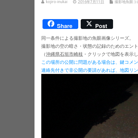
kojiro-inukai
2016年7月11日
撮影地魚眼コ
Share
Post
同一条件による撮影地の魚眼画像シリーズ。
撮影地の空の暗さ・状態の記録のためのエン
（
沖縄県石垣市崎枝
・クリックで地図を表示
この場所の公開に問題がある場合は、鍵コメ
連絡先付きで非公開の要請があれば、地図リ