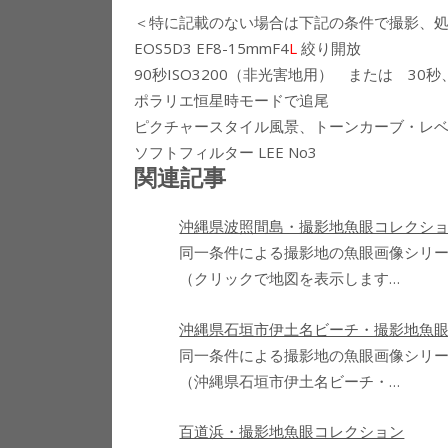
＜特に記載のない場合は下記の条件で撮影、
EOS5D3 EF8-15mmF4
L
絞り開放
90秒ISO3200（非光害地用） または 30秒
ポラリエ恒星時モードで追尾
ピクチャースタイル風景、トーンカーブ・レ
ソフトフィルター LEE No3
関連記事
沖縄県波照間島・撮影地魚眼コレクシ
同一条件による撮影地の魚眼画像シリ
（クリックで地図を表示します…
沖縄県石垣市伊土名ビーチ・撮影地魚
同一条件による撮影地の魚眼画像シリ
（沖縄県石垣市伊土名ビーチ・…
百道浜・撮影地魚眼コレクション