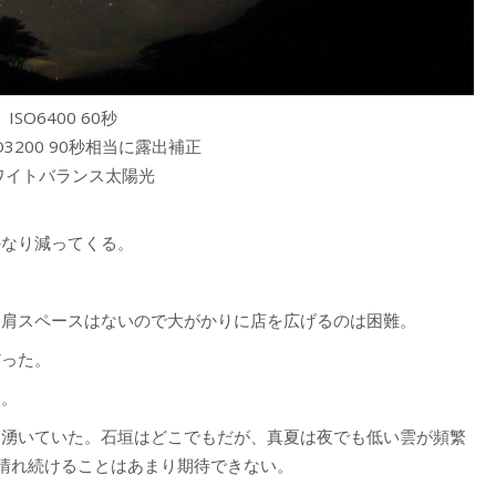
ISO6400 60秒
SO3200 90秒相当に露出補正
ワイトバランス太陽光
かなり減ってくる。
路肩スペースはないので大がかりに店を広げるのは困難。
だった。
る。
に湧いていた。石垣はどこでもだが、真夏は夜でも低い雲が頻繁
晴れ続けることはあまり期待できない。