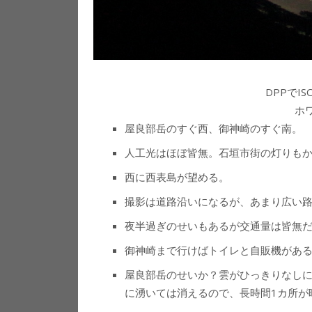
DPPでI
ホ
屋良部岳のすぐ西、御神崎のすぐ南。
人工光はほぼ皆無。石垣市街の灯りも
西に西表島が望める。
撮影は道路沿いになるが、あまり広い
夜半過ぎのせいもあるが交通量は皆無
御神崎まで行けばトイレと自販機があ
屋良部岳のせいか？雲がひっきりなし
に湧いては消えるので、長時間1カ所が