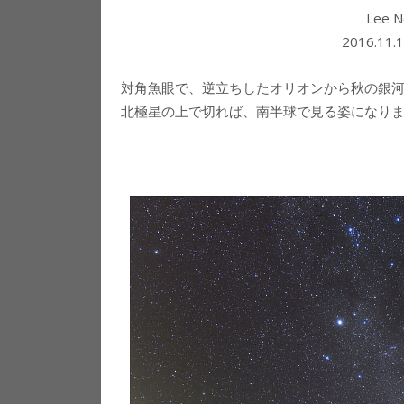
Lee
2016.1
対角魚眼で、逆立ちしたオリオンから秋の銀
北極星の上で切れば、南半球で見る姿になり