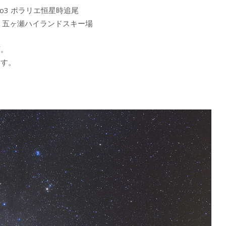
 No3 ポラリエ恒星時追尾
1.1 五ヶ瀬ハイランドスキー場
河。
ます。