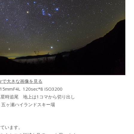
ickrで大きな画像を見る
-15mmF4L 120sec*8 ISO3200
リエ恒星時追尾 地上は1コマから切り出し
1.1 五ヶ瀬ハイランドスキー場
しています。