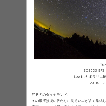
Fl
EOS5D3 EF8
Lee No3 ポラ
2016.1
昇る冬のダイヤモンド。
冬の銀河は淡い代わりに明るい星が多く集結