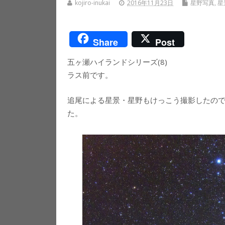
kojiro-inukai
2016年11月23日
星野写真
,
星
Share
Post
五ヶ瀬ハイランドシリーズ(8)
ラス前です。
追尾による星景・星野もけっこう撮影したの
た。