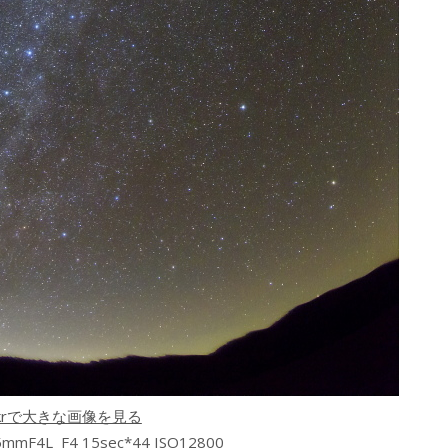
ickrで大きな画像を見る
5mmF4L F4 15sec*44 ISO12800