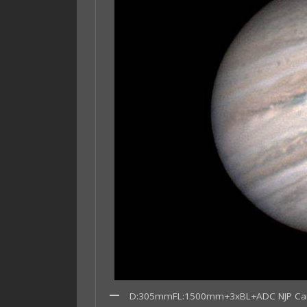
D:305mmFL:1500mm+3xBL+ADC NJP C