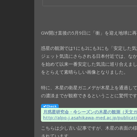
GW開け直後の5月9日に「衝」を迎え地球に
惑星の観測では1にも2にも3にも「安定した
ジェット気流にさらされる日本付近では、な
を始めて以来一番安定した気流に巡り合えま
をとらえて素晴らしい画像となりました。
特に、木星の衛星ガニメデが木星上を通過し
の濃淡までが観察できるということに驚愕で
月惑星研究会・今シーズンの木星の観測（天文ガイ
http://alpo-j.asahikawa-med.ac.jp/publica
こちらは少し古い記事ですが、木星の表面の
されています。