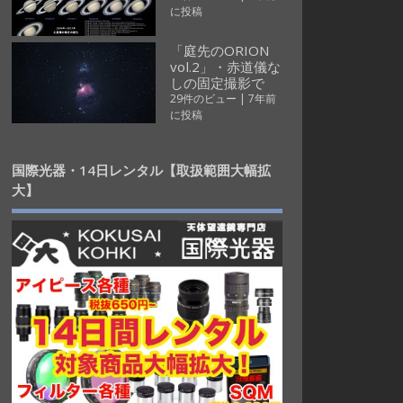
に投稿
「庭先のORION
vol.2」・赤道儀な
しの固定撮影で
29件のビュー
|
7年前
に投稿
国際光器・14日レンタル【取扱範囲大幅拡
大】