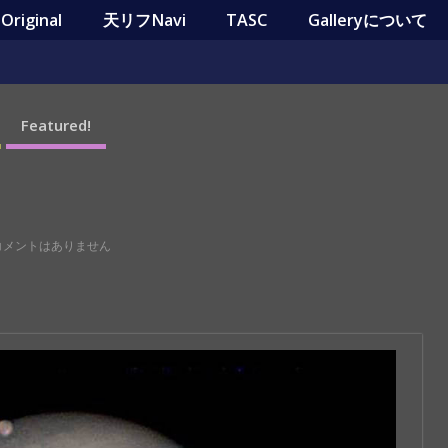
riginal
天リフNavi
TASC
Galleryについて
Featured!
コメントはありません