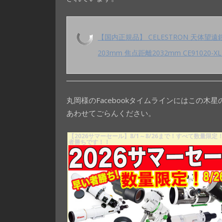
【国内正規品】 CELESTRON 天体望遠
203mm 焦点距離2032mm CE91020-XL
丸岡様のFacebookタイムラインにはこの木
あわせてごらんください。
【2026サマーセール】8/1～8/26まで！すべて数量限定
者勝ちです！！