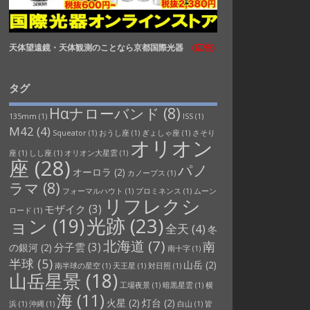
天体望遠鏡・天体観測のことなら京都国際光器
(広告)
タグ
Hαナローバンド
(8)
135mm
(1)
ISS
(1)
M42
(4)
Squeator
(1)
おうし座
(1)
ぎょしゃ座
(1)
さそり
オリオン
座
(1)
しし座
(1)
オリオン大星雲
(1)
座
(28)
パノ
オーロラ
(2)
カノープス
(1)
ラマ
(8)
フォーマルハウト
(1)
プロミネンス
(1)
ムーン
リフレクシ
モザイク
(3)
ロード
(1)
光跡
(23)
ョン
(19)
全天
(4)
冬
北海道
(7)
南
分子雲
(3)
の銀河
(2)
南十字
(1)
半球
(5)
山岳
(2)
南半球の星空
(1)
天王星
(1)
対日照
(1)
山岳星景
(18)
工場夜景
(1)
暗黒星雲
(1)
横
海
(11)
火星
(2)
灯台
(2)
浜
(1)
沖縄
(1)
白山
(1)
皆