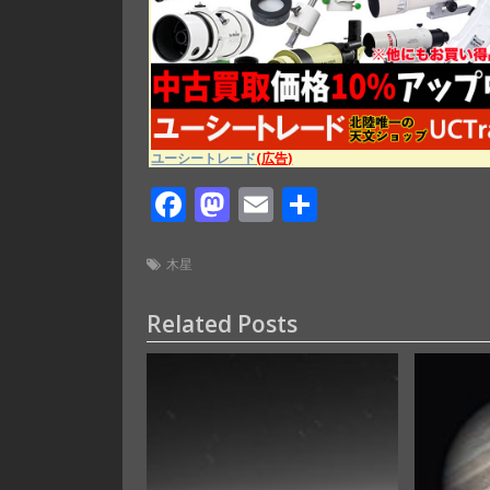
ユーシートレード
(広告)
F
M
E
共
ac
as
m
有
e
to
ai
木星
b
d
l
Related Posts
o
o
o
n
k