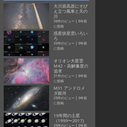
大川原高原にそび
え立つ風車と天の
川
38件のビュー
|
8年前
に投稿
惑星状星雲いろい
ろ
33件のビュー
|
9年前
に投稿
オリオン大星雲
M42・高解像度の
追求
31件のビュー
|
8年前
に投稿
M31 アンドロメ
ダ銀河
29件のビュー
|
9年前
に投稿
19年間の土星
（1999〜2017)
29件のビュー
|
9年前