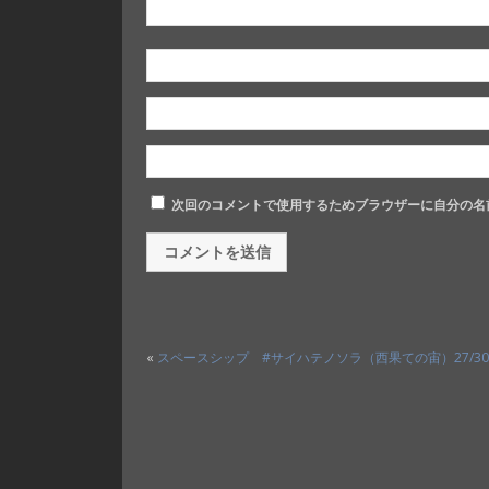
次回のコメントで使用するためブラウザーに自分の名
«
スペースシップ #サイハテノソラ（西果ての宙）27/3