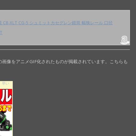
鏡 C8-XLT CG-5 シュミットカセグレン鏡筒 幅狭レール 口径
T
星の画像をアニメGIF化されたものが掲載されています。こちらも
！ 早い