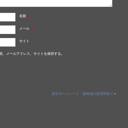
名前
※
メール
※
サイト
前、メールアドレス、サイトを保存する。
0
星空ポートレート・最南端の波照間島で
»