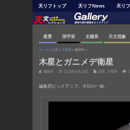
天リフトップ
天リフNews
天リフO
星景
深宇宙
太陽系
天文現象
ホーム
»
惑星
»
太陽系
» 表示中 »
木星とガニメデ衛星
編集部
2018年4月24日
惑星
,
太陽系
編集部ピックアップ、今日の一枚。