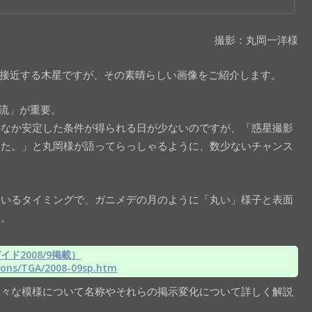
撮影：丸岡一洋様
再接近する木星ですが、その素晴らしい画像をご紹介します。
気流」が重要。
かなか安定した条件が得られる日が少ないのですが、「惑星撮影
した。」と丸岡様が語ってらっしゃるように、数少ないチャンス
ているタイミングで、ガニメデの月のように「丸い」様子と表面
す。
ド2008/9掲載）
tions/TGA/2008-09sp.htm
様々な模様について名称やそれらの掲示変化について詳しく解説