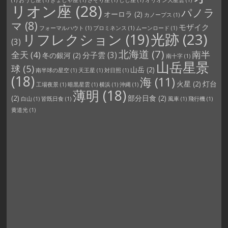
リオン座
(28)
パノラ
オーロラ
(2)
カノープス
(1)
マ
(8)
モザイク
フォーマルハウト
(1)
プロミネンス
(1)
ムーンロード
(1)
光跡
(23)
リフレクション
(19)
(3)
北海道
(7)
南半
全天
(4)
分子雲
(3)
冬の銀河
(2)
南十字
(1)
山岳星景
球
(5)
山岳
(2)
南半球の星空
(1)
天王星
(1)
対日照
(1)
(18)
海
(11)
火星
(2)
灯台
工場夜景
(1)
暗黒星雲
(1)
横浜
(1)
沖縄
(1)
薄明
(18)
(2)
部分日食
(2)
白山
(1)
皆既日食
(1)
風車
(1)
飛行機
(1)
黄道光
(1)