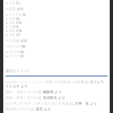
恒星
(1)
太陽系
(57)
人工天体
(5)
太陽
(5)
惑星
(12)
月
(12)
彗星
(14)
流星
(7)
天文現象
(23)
Featured!
(8)
2017/6
(6)
2017/7
(2)
最近のコメント
Starlink（スターリンク）衛星の天体観測への影響
に
モリヒラ
トシユキ
より
織姫・彦星と天の川
に
編集部
より
織姫・彦星と天の川
に
笹沼範夫
より
2020年2月18日・北米で見られた火星食
に
大神 充
より
海金剛と天の川
に
是空
より