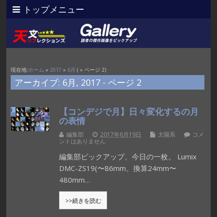
トップメニュー
現在地:
ホーム
»
2017
»
6月
( » ページ 2)
アーカイブ: 6月, 2017 - ページ 2
【コンデジで月】日々変化するの月
の表情
編集部
2017年6月19日
太陽系
コメ
ントはありません
編集部ピックアップ、今日の一枚。 Lumix
DMC-ZS19(〜86mm、換算24mm〜
480mm…
>>続きを読む