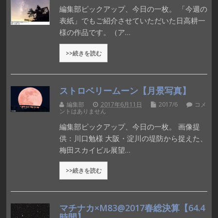
編集部ピックアップ、今日の一枚。 「今週の
表紙」でもご紹介させていただいた日高耕一
様の作品です。（ア…
>>続きを読む
ストロベリームーン【月景写真】
編集部
2017年6月11日
2017/6
コメ
ントはありません
編集部ピックアップ、今日の一枚。 画像提
供：川口勉様 大阪・淀川の堤防から捉えた、
梅田スカイビル展望…
>>続きを読む
マチナカ×M83@2017春総決算【64.4
時間】