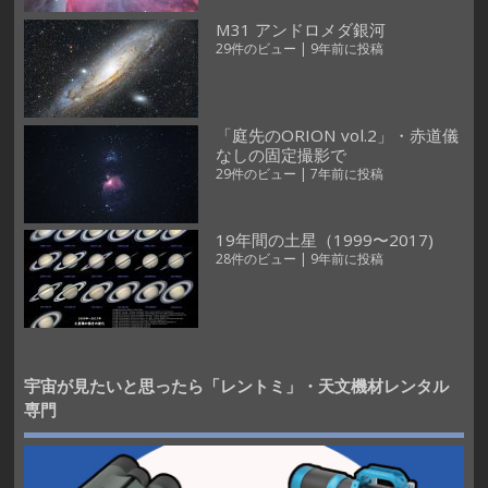
M31 アンドロメダ銀河
29件のビュー
|
9年前に投稿
「庭先のORION vol.2」・赤道儀
なしの固定撮影で
29件のビュー
|
7年前に投稿
19年間の土星（1999〜2017)
28件のビュー
|
9年前に投稿
宇宙が見たいと思ったら「レントミ」・天文機材レンタル
専門