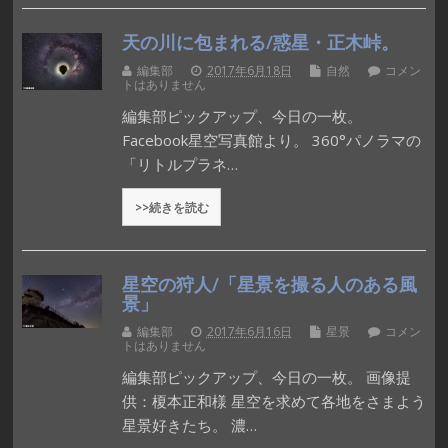
天の川に包まれる/惑星・正木峠。
編集部
2017年6月18日
自然
コメン
トはありません
編集部ピックアップ、今日の一枚。
Facebook星空写真館より。 360°パノラマの
「リトルプラネ…
>>続きを読む
星空の狩人/「星景を撮る人のある風
景」
編集部
2017年6月16日
星景
コメン
トはありません
編集部ピックアップ、今日の一枚。 画像提
供：榎本正和様 星空を求めて各地をさまよう
星景好きたち。 濃…