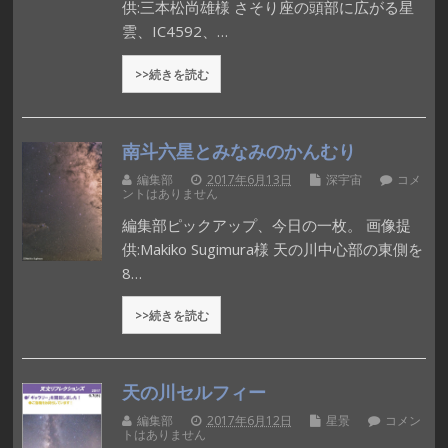
供:三本松尚雄様 さそり座の頭部に広がる星
雲、IC4592、…
>>続きを読む
南斗六星とみなみのかんむり
編集部
2017年6月13日
深宇宙
コメ
ントはありません
編集部ピックアップ、今日の一枚。 画像提
供:Makiko Sugimura様 天の川中心部の東側を
8…
>>続きを読む
天の川セルフィー
編集部
2017年6月12日
星景
コメン
トはありません