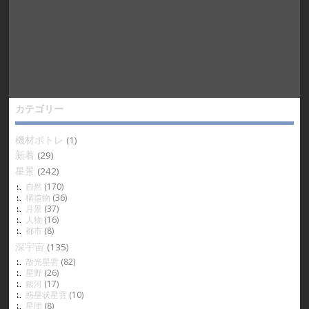
カテゴリー
機材ポトレ
(1)
新着
(29)
星景
(242)
自然
(170)
構造物
(36)
月景
(37)
人物
(16)
都市
(8)
深宇宙
(135)
散光星雲
(82)
星野
(26)
銀河
(17)
惑星状星雲
(10)
星団
(8)