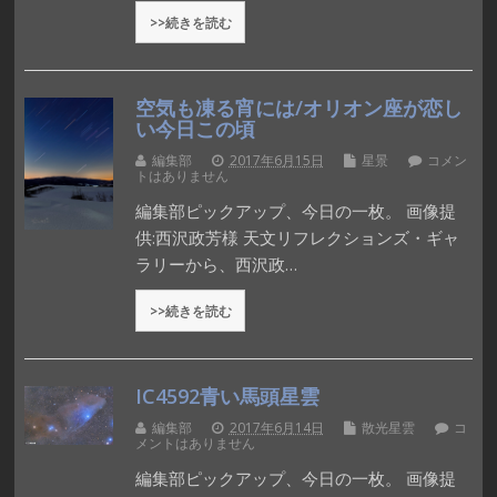
>>続きを読む
空気も凍る宵には/オリオン座が恋し
い今日この頃
編集部
2017年6月15日
星景
コメン
トはありません
編集部ピックアップ、今日の一枚。 画像提
供:西沢政芳様 天文リフレクションズ・ギャ
ラリーから、西沢政…
>>続きを読む
IC4592青い馬頭星雲
編集部
2017年6月14日
散光星雲
コ
メントはありません
編集部ピックアップ、今日の一枚。 画像提