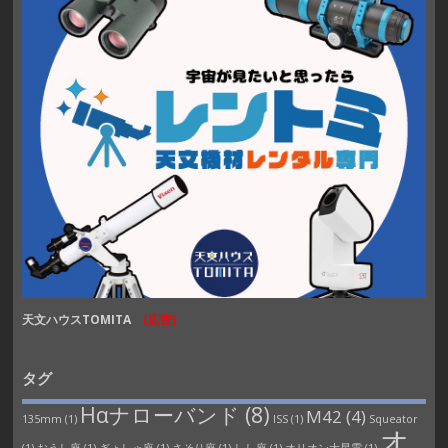
天文ハウスTOMITA
(広告)
タグ
Hαナローバンド
(8)
M42
(4)
135mm
(1)
ISS
(1)
Squeator
オ
(1)
おうし座
(1)
ぎょしゃ座
(1)
さそり座
(1)
しし座
(1)
オリオン大星雲
(1)