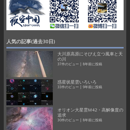
人気の記事(過去30日)
大川原高原にそびえ立つ風車と天
の川
37件のビュー
|
8年前に投稿
惑星状星雲いろいろ
33件のビュー
|
9年前に投稿
オリオン大星雲M42・高解像度の
追求
30件のビュー
|
8年前に投稿