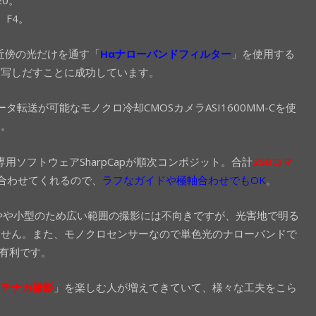
、F4。
近傍の光だけを通す「
Hαナローバンドフィルター
」を使用する
を写しだすことに成功しています。
タ転送が可能なモノクロ冷却CMOSカメラASI1600MM-Cを使
と。
用ソフトウェアSharpCapが順次コンポジット。合計
250コマ
合わせてくれるので、
ラフなガイドや極軸合わせでもOK
。
ンチとやや小型のため広い範囲の撮影には不向きですが、光害地で明る
ません。また、モノクロセンサーなので単色光のナローバンドで
も有利です。
マチナカ撮影
」を楽しむ人が増えてきていて、様々な工夫をこら