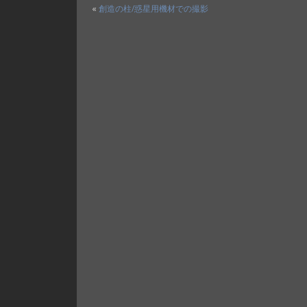
«
創造の柱/惑星用機材での撮影