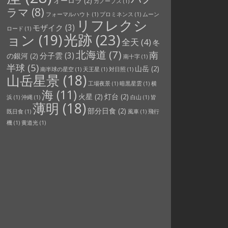
オーロラ
(2)
カノープス
(1)
ラマ
(8)
フォーマルハウト
(1)
プロミネンス
(1)
ムーン
リフレクシ
モザイク
(3)
ロード
(1)
光跡
(23)
ョン
(19)
全天
(4)
冬
北海道
(7)
南
分子雲
(3)
の銀河
(2)
南十字
(1)
半球
(5)
山岳
(2)
南半球の星空
(1)
天王星
(1)
対日照
(1)
山岳星景
(18)
工場夜景
(1)
暗黒星雲
(1)
横
海
(11)
火星
(2)
灯台
(2)
浜
(1)
沖縄
(1)
白山
(1)
皆
薄明
(18)
部分日食
(2)
既日食
(1)
風車
(1)
飛行
機
(1)
黄道光
(1)