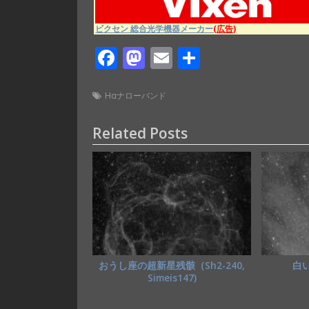
ビクセン 総合光学機器メーカー
(広告)
F
M
E
共
ac
as
m
有
e
to
ai
Hαナローバンド
b
d
l
Related Posts
o
o
o
n
k
おうし座の超新星残骸（Sh2-240,
白
Simeis147)