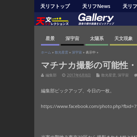
天リフトップ
天リフNews
天リフO
星景
深宇宙
太陽系
天文現象
ホーム
»
散光星雲
»
深宇宙
» 表示中 »
マチナカ撮影の可能性・2
編集部
2017年6月8日
散光星雲
,
深宇宙
編集部ピックアップ、今日の一枚。
https://www.facebook.com/photo.php?fbid
光害の聖地？東京23区から撮影されたM8とM