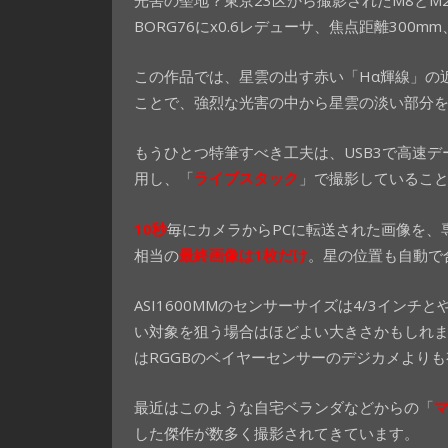
BORG76にx0.6レデューサ、焦点距離300mm
この作品では、星雲の出す赤い「Hα輝線」の
ことで、強烈な光害の中から星雲の淡い部分
もうひとつ特筆すべき工夫は、USB3で高速デー
用し、「
ライブスタック
」で撮影しているこ
10秒
毎にカメラからPCに転送された画像を、専
相当の
最終画像は1枚だけ
。星の位置も自動で
ASI1600MMのセンサーサイズは4/3イ
い対象を狙う場合はほどよい大きさかもしれ
はRGGBのベイヤーセンサーのデジカメより
最近はこのような自宅ベランダなどからの「
した傑作が数多く撮影されてきています。