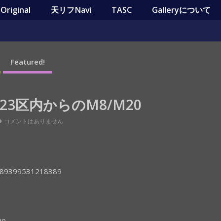
riginal
天リフNavi
TASC
Galleryについて
Featured!
3区内からのM8/M20
コメントはありません
=789399531218389
20。