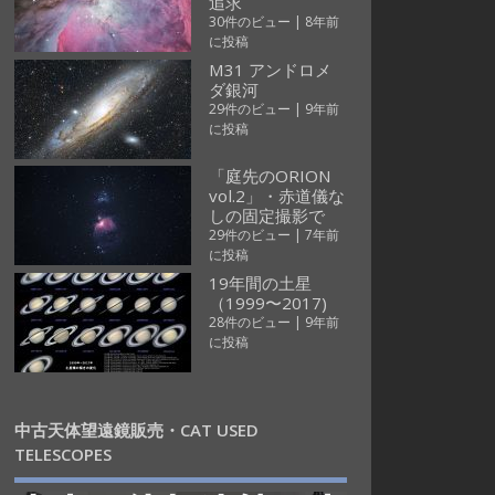
追求
30件のビュー
|
8年前
に投稿
M31 アンドロメ
ダ銀河
29件のビュー
|
9年前
に投稿
「庭先のORION
vol.2」・赤道儀な
しの固定撮影で
29件のビュー
|
7年前
に投稿
19年間の土星
（1999〜2017)
28件のビュー
|
9年前
に投稿
中古天体望遠鏡販売・CAT USED
TELESCOPES