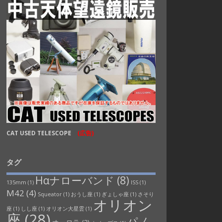
CAT USED TELESCOPE
(広告)
タグ
Hαナローバンド
(8)
135mm
(1)
ISS
(1)
M42
(4)
Squeator
(1)
おうし座
(1)
ぎょしゃ座
(1)
さそり
オリオン
座
(1)
しし座
(1)
オリオン大星雲
(1)
座
(28)
パノ