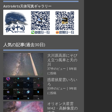
AstroArts天体写真ギャラリー
人気の記事(過去30日)
大川原高原にそび
え立つ風車と天の
川
37件のビュー
|
8年前
に投稿
惑星状星雲いろい
ろ
33件のビュー
|
9年前
に投稿
オリオン大星雲
M42・高解像度の