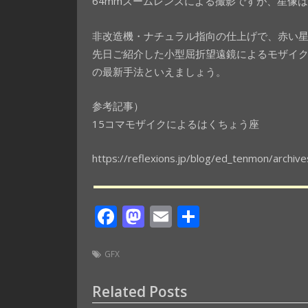
64mmズームレンズによる撮影ですが、星像
非改造機・ナチュラル指向の仕上げで、赤い
先日ご紹介した小型屈折望遠鏡によるモザイ
の最新手法といえましょう。
参考記事）
15コマモザイクによるはくちょう座
https://reflexions.jp/blog/ed_tenmon/archiv
F
M
E
共
ac
as
m
有
e
to
ai
GFX
b
d
l
Related Posts
o
o