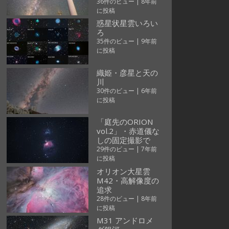
36件のビュー
|
8年前
に投稿
惑星状星雲いろい
ろ
35件のビュー
|
9年前
に投稿
織姫・彦星と天の
川
30件のビュー
|
6年前
に投稿
「庭先のORION
vol.2」・赤道儀な
しの固定撮影で
29件のビュー
|
7年前
に投稿
オリオン大星雲
M42・高解像度の
追求
28件のビュー
|
8年前
に投稿
M31 アンドロメ