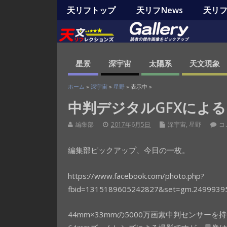
天リフトップ
天リフNews
天リフO
星景
深宇宙
太陽系
天文現象
ホーム
»
深宇宙
»
星野
» 表示中 »
中判デジタルGFXによ
編集部
2017年6月5日
深宇宙
,
星野
コ
編集部ピックアップ、今日の一枚。
https://www.facebook.com/photo.php?
fbid=1315189605242827&set=gm.2499939
44mm×33mmの5000万画素中判センサーを