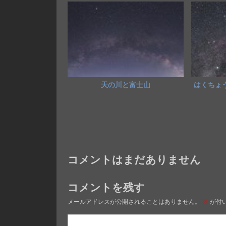
o
n
k
天の川と富士山
はくちょう
コメントはまだありません
コメントを残す
メールアドレスが公開されることはありません。
※
が付