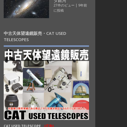
ダ銀河
27件のビュー
|
9年前
に投稿
中古天体望遠鏡販売・CAT USED
TELESCOPES
CAT USED TELESCOPE
(広告)