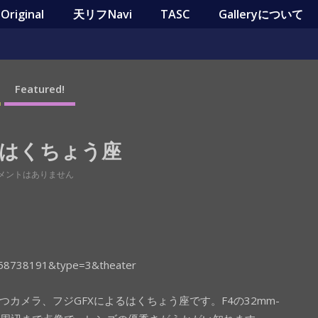
riginal
天リフNavi
TASC
Galleryについて
Featured!
るはくちょう座
メントはありません
58738191&type=3&theater
持つカメラ、フジGFXによるはくちょう座です。F4の32mm-