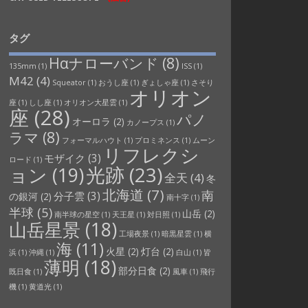
タグ
Hαナローバンド
(8)
135mm
(1)
ISS
(1)
M42
(4)
Squeator
(1)
おうし座
(1)
ぎょしゃ座
(1)
さそり
オリオン
座
(1)
しし座
(1)
オリオン大星雲
(1)
座
(28)
パノ
オーロラ
(2)
カノープス
(1)
ラマ
(8)
フォーマルハウト
(1)
プロミネンス
(1)
ムーン
リフレクシ
モザイク
(3)
ロード
(1)
光跡
(23)
ョン
(19)
全天
(4)
冬
北海道
(7)
南
分子雲
(3)
の銀河
(2)
南十字
(1)
半球
(5)
山岳
(2)
南半球の星空
(1)
天王星
(1)
対日照
(1)
山岳星景
(18)
工場夜景
(1)
暗黒星雲
(1)
横
海
(11)
火星
(2)
灯台
(2)
浜
(1)
沖縄
(1)
白山
(1)
皆
薄明
(18)
部分日食
(2)
既日食
(1)
風車
(1)
飛行
機
(1)
黄道光
(1)