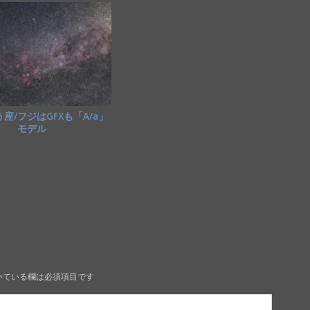
座/フジはGFXも「A/a」
モデル
いている欄は必須項目です