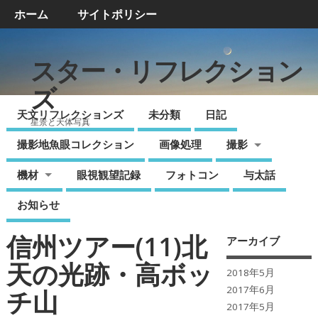
ホーム
サイトポリシー
スター・リフレクション
ズ
天文リフレクションズ
未分類
日記
星景と天体写真
撮影地魚眼コレクション
画像処理
撮影
機材
眼視観望記録
フォトコン
与太話
お知らせ
信州ツアー(11)北
アーカイブ
天の光跡・高ボッ
2018年5月
2017年6月
チ山
2017年5月