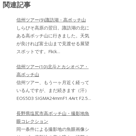
関連記事
信州ツアー(9)諏訪湖・高ボッチ山
しらびそ高原の翌日。諏訪湖の北に
ある高ボッチ山に行きました。天気
が良ければ富士山まで見渡せる展望
スポットです。Flick…
信州ツアー(10)北斗とカシオペア・
高ボッチ山
信州ツアー、もう一ヶ月近く経って
いるんですが、まだ続きます（汗）
EOS5D3 SIGMA24mmF1.4Art F2.5…
長野県塩尻市高ボッチ山・撮影地魚
眼コレクション
同一条件による撮影地の魚眼画像シ