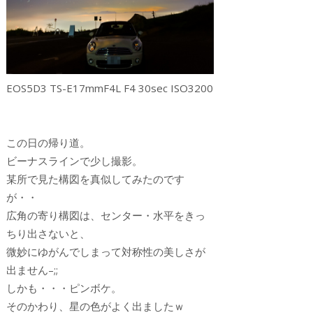
EOS5D3 TS-E17mmF4L F4 30sec ISO3200
この日の帰り道。
ビーナスラインで少し撮影。
某所で見た構図を真似してみたのです
が・・
広角の寄り構図は、センター・水平をきっ
ちり出さないと、
微妙にゆがんでしまって対称性の美しさが
出ません–;;
しかも・・・ピンボケ。
そのかわり、星の色がよく出ましたｗ