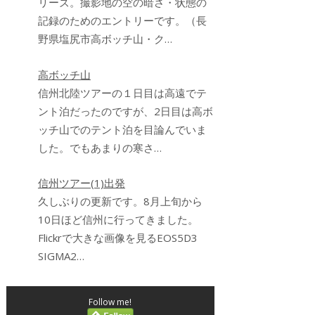
リーズ。撮影地の空の暗さ・状態の
記録のためのエントリーです。（長
野県塩尻市高ボッチ山・ク…
高ボッチ山
信州北陸ツアーの１日目は高遠でテ
ント泊だったのですが、2日目は高ボ
ッチ山でのテント泊を目論んでいま
した。でもあまりの寒さ…
信州ツアー(1)出発
久しぶりの更新です。8月上旬から
10日ほど信州に行ってきました。
Flickrで大きな画像を見るEOS5D3
SIGMA2…
Follow me!