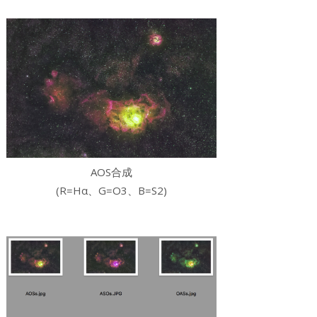
AO
S
合成
(R=
Hα
、G=
O3
、B=
S2
)