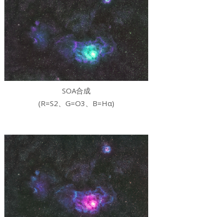
SO
A
合成
(R=S2、G=
O3
、B=
Hα
)