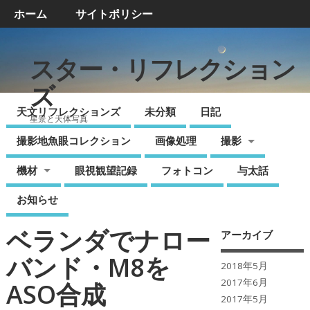
ホーム
サイトポリシー
スター・リフレクション
ズ
天文リフレクションズ
未分類
日記
星景と天体写真
撮影地魚眼コレクション
画像処理
撮影
機材
眼視観望記録
フォトコン
与太話
お知らせ
ベランダでナロー
アーカイブ
バンド・M8を
2018年5月
2017年6月
ASO合成
2017年5月