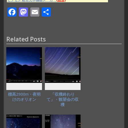
F
M
E
共
ac
as
m
有
e
to
ai
b
d
l
Related Posts
o
o
o
n
k
標高2900m・夜明
「収穫終わり
けのオリオン
て」・観望会の収
穫