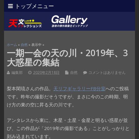
トップメニュー
ホーム
»
自然
» 表示中 »
一期一会の天の川・2019年、3
大惑星の集結
編集部
2020年2月18日
自然
コメントはありません
梨本閑琉‎さんの作品。
天リフギャラリーFB分室
へのご投稿
です。昨年の撮影だそうですが、まさに今のこの時期、明
け方の東の空に昇る天の川です。
アンタレスから東に、木星・土星・金星と明るい惑星が並
び、この作品が「2019年の撮影である」ことがしっかりと
刻み込まれています。