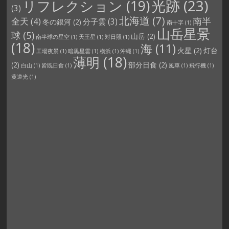
光跡
(23)
リフレクション
(19)
(3)
北海道
(7)
南半
全天
(4)
分子雲
(3)
冬の銀河
(2)
南十字
(1)
山岳星景
球
(5)
山岳
(2)
南半球の星空
(1)
天王星
(1)
対日照
(1)
(18)
海
(11)
火星
(2)
灯台
工場夜景
(1)
暗黒星雲
(1)
横浜
(1)
沖縄
(1)
薄明
(18)
(2)
部分日食
(2)
白山
(1)
皆既日食
(1)
風車
(1)
飛行機
(1)
黄道光
(1)