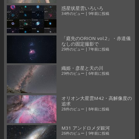
惑星状星雲いろいろ
34件のビュー
|
9年前に投稿
「庭先のORION vol.2」・赤道儀
なしの固定撮影で
29件のビュー
|
7年前に投稿
織姫・彦星と天の川
29件のビュー
|
6年前に投稿
オリオン大星雲M42・高解像度の
追求
28件のビュー
|
8年前に投稿
M31 アンドロメダ銀河
26件のビュー
|
9年前に投稿