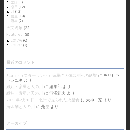
太陽
(5)
惑星
(12)
月
(12)
彗星
(14)
流星
(7)
天文現象
(23)
Featured!
(8)
2017/6
(6)
2017/7
(2)
最近のコメント
Starlink（スターリンク）衛星の天体観測への影響
に
モリヒラ
トシユキ
より
織姫・彦星と天の川
に
編集部
より
織姫・彦星と天の川
に
笹沼範夫
より
2020年2月18日・北米で見られた火星食
に
大神 充
より
海金剛と天の川
に
是空
より
アーカイブ