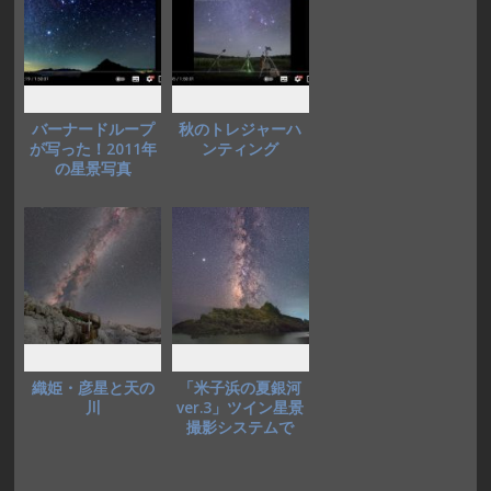
バーナードループ
秋のトレジャーハ
が写った！2011年
ンティング
の星景写真
織姫・彦星と天の
「米子浜の夏銀河
川
ver.3」ツイン星景
撮影システムで