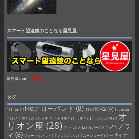
スマート望遠鏡のことなら星見屋
星見屋.com
(広告)
タグ
Hαナローバンド
(8)
M42
(4)
135mm
(1)
ISS
(1)
Squeator
オ
(1)
おうし座
(1)
ぎょしゃ座
(1)
さそり座
(1)
しし座
(1)
オリオン大星雲
(1)
リオン座
(28)
パノラ
オーロラ
(2)
カノープス
(1)
マ
(8)
モザイク
フォーマルハウト
(1)
プロミネンス
(1)
ムーンロード
(1)