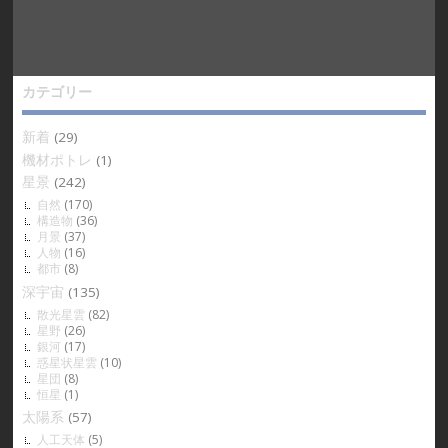
カテゴリー
新着
(29)
機材ポトレ
(1)
星景
(242)
自然
(170)
構造物
(36)
月景
(37)
人物
(16)
都市
(8)
深宇宙
(135)
散光星雲
(82)
星野
(26)
銀河
(17)
惑星状星雲
(10)
星団
(8)
恒星
(1)
太陽系
(57)
人工天体
(5)