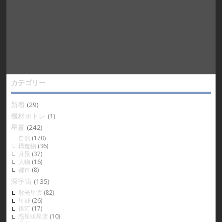
カテゴリー
新着
(29)
機材ポトレ
(1)
星景
(242)
自然
(170)
構造物
(36)
月景
(37)
人物
(16)
都市
(8)
深宇宙
(135)
散光星雲
(82)
星野
(26)
銀河
(17)
惑星状星雲
(10)