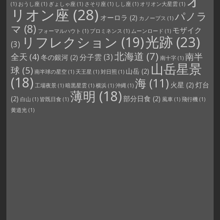
オ
(1)
おうし座
(1)
ぎょしゃ座
(1)
さそり座
(1)
しし座
(1)
オリオン大星雲
(1)
リオン座
(28)
パノラ
オーロラ
(2)
カノープス
(1)
マ
(8)
モザイク
フォーマルハウト
(1)
プロミネンス
(1)
ムーンロード
(1)
光跡
(23)
リフレクション
(19)
(3)
北海道
(7)
南半
全天
(4)
分子雲
(3)
冬の銀河
(2)
南十字
(1)
山岳星景
球
(5)
山岳
(2)
南半球の星空
(1)
天王星
(1)
対日照
(1)
(18)
海
(11)
火星
(2)
灯台
工場夜景
(1)
暗黒星雲
(1)
横浜
(1)
沖縄
(1)
薄明
(18)
(2)
部分日食
(2)
白山
(1)
皆既日食
(1)
風車
(1)
飛行機
(1)
黄道光
(1)