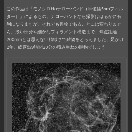
この作品は「モノクロHαナローバンド（半値幅5nmフィル
ター）」によるもの。ナローバンドなら撮影ははるかに有
利になりますが、それでも難物であることには変わりませ
ん。淡い部分や細かなフィラメント構造まで、焦点距離
200mmとは思えない精緻さで難物をとらえました。足かけ
2年、総露出9時間20分の積み重ねの賜物でしょう。