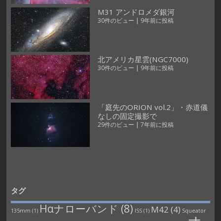
M31 アンドロメダ銀河
30件のビュー
|
9年前に投稿
北アメリカ星雲(NGC7000)
30件のビュー
|
9年前に投稿
「庭先のORION vol.2」・赤道儀
なしの固定撮影で
29件のビュー
|
7年前に投稿
タグ
Hαナローバンド
(8)
M42
(4)
135mm
(1)
ISS
(1)
Squeator