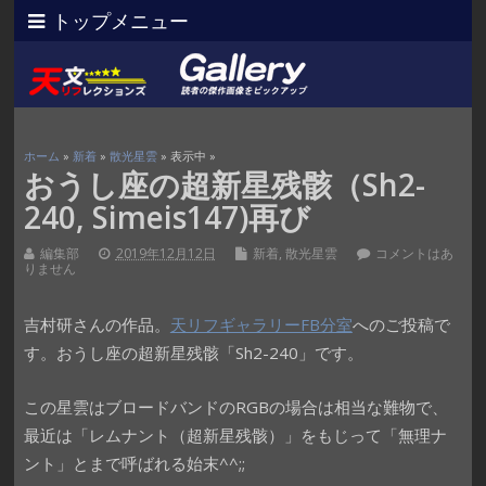
トップメニュー
ホーム
»
新着
»
散光星雲
» 表示中 »
おうし座の超新星残骸（Sh2-
240, Simeis147)再び
編集部
2019年12月12日
新着
,
散光星雲
コメントはあ
りません
吉村研さんの作品。
天リフギャラリーFB分室
へのご投稿で
す。おうし座の超新星残骸「Sh2-240」です。
この星雲はブロードバンドのRGBの場合は相当な難物で、
最近は「レムナント（超新星残骸）」をもじって「無理ナ
ント」とまで呼ばれる始末^^;;