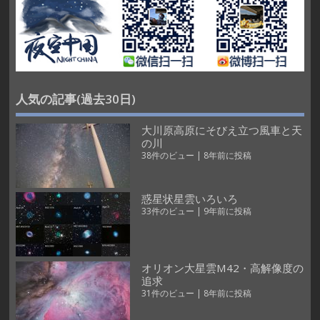
人気の記事(過去30日)
大川原高原にそびえ立つ風車と天
の川
38件のビュー
|
8年前に投稿
惑星状星雲いろいろ
33件のビュー
|
9年前に投稿
オリオン大星雲M42・高解像度の
追求
31件のビュー
|
8年前に投稿