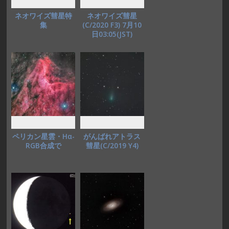
ネオワイズ彗星特
ネオワイズ彗星
集
(C/2020 F3) 7月10
日03:05(JST)
ペリカン星雲・Hα-
がんばれアトラス
RGB合成で
彗星(C/2019 Y4)