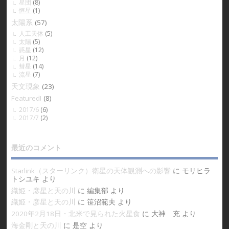
星団
(8)
恒星
(1)
太陽系
(57)
人工天体
(5)
太陽
(5)
惑星
(12)
月
(12)
彗星
(14)
流星
(7)
天文現象
(23)
Featured!
(8)
2017/6
(6)
2017/7
(2)
最近のコメント
Starlink（スターリンク）衛星の天体観測への影響
に
モリヒラ
トシユキ
より
織姫・彦星と天の川
に
編集部
より
織姫・彦星と天の川
に
笹沼範夫
より
2020年2月18日・北米で見られた火星食
に
大神 充
より
海金剛と天の川
に
是空
より