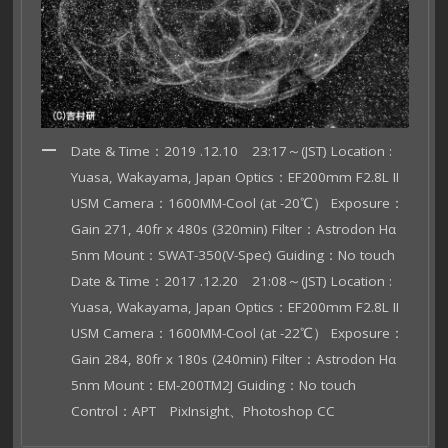
Date & Time：2019 .12.10 23:17～(JST) Location :
Yuasa, Wakayama, Japan Optics：EF200mm F2.8L II
USM Camera：1600MM-Cool (at -20℃） Exposure：
Gain 271, 40fr x 480s (320min) Filter：Astrodon Hα
5nm Mount：SWAT-350(V-Spec) Guiding：No touch
Date & Time：2017 .12.20 21:08～(JST) Location :
Yuasa, Wakayama, Japan Optics：EF200mm F2.8L II
USM Camera：1600MM-Cool (at -22℃） Exposure：
Gain 284, 80fr x 180s (240min) Filter：Astrodon Hα
5nm Mount：EM-200TM2J Guiding：No touch
Control：APT PixInsight、Photos
hop CC