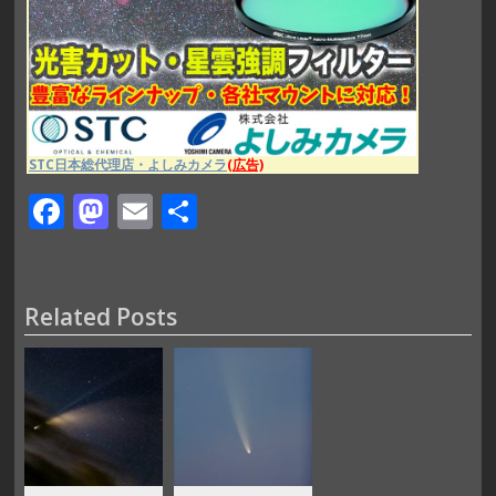
STC日本総代理店・よしみカメラ
(広告)
F
M
E
共
ac
as
m
有
e
to
ai
b
d
l
Related Posts
o
o
o
n
k