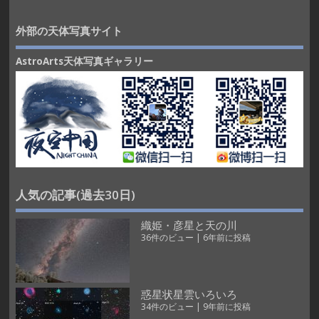
外部の天体写真サイト
AstroArts天体写真ギャラリー
人気の記事(過去30日)
織姫・彦星と天の川
36件のビュー
|
6年前に投稿
惑星状星雲いろいろ
34件のビュー
|
9年前に投稿