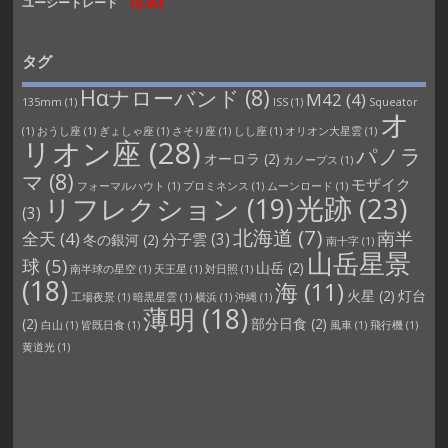
ユーシートレード
(広告)
タグ
Hαナローバンド
(8)
M42
(4)
135mm
(1)
ISS
(1)
Squeator
オ
(1)
おうし座
(1)
ぎょしゃ座
(1)
さそり座
(1)
しし座
(1)
オリオン大星雲
(1)
リオン座
(28)
パノラ
オーロラ
(2)
カノープス
(1)
マ
(8)
モザイク
フォーマルハウト
(1)
プロミネンス
(1)
ムーンロード
(1)
光跡
(23)
リフレクション
(19)
(3)
北海道
(7)
南半
全天
(4)
分子雲
(3)
冬の銀河
(2)
南十字
(1)
山岳星景
球
(5)
山岳
(2)
南半球の星空
(1)
天王星
(1)
対日照
(1)
(18)
海
(11)
火星
(2)
灯台
工場夜景
(1)
暗黒星雲
(1)
横浜
(1)
沖縄
(1)
薄明
(18)
(2)
部分日食
(2)
白山
(1)
皆既日食
(1)
風車
(1)
飛行機
(1)
黄道光
(1)