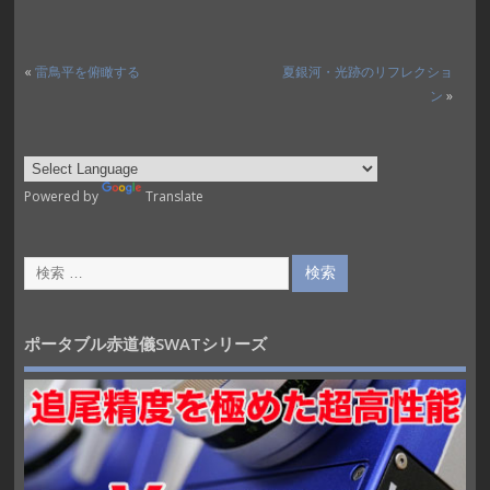
«
雷鳥平を俯瞰する
夏銀河・光跡のリフレクショ
ン
»
Powered by
Translate
ポータブル赤道儀SWATシリーズ