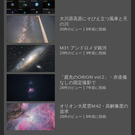
大川原高原にそびえ立つ風車と天
の川
30件のビュー
|
8年前に投稿
M31 アンドロメダ銀河
29件のビュー
|
9年前に投稿
「庭先のORION vol.2」・赤道儀
なしの固定撮影で
28件のビュー
|
7年前に投稿
オリオン大星雲M42・高解像度の
追求
28件のビュー
|
8年前に投稿