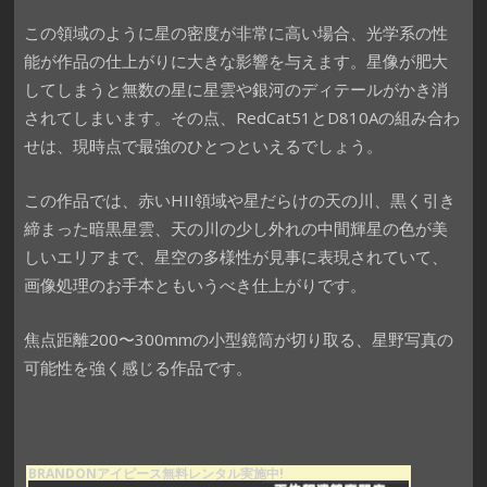
この領域のように星の密度が非常に高い場合、光学系の性
能が作品の仕上がりに大きな影響を与えます。星像が肥大
してしまうと無数の星に星雲や銀河のディテールがかき消
されてしまいます。その点、RedCat51とD810Aの組み合わ
せは、現時点で最強のひとつといえるでしょう。
この作品では、赤いHII領域や星だらけの天の川、黒く引き
締まった暗黒星雲、天の川の少し外れの中間輝星の色が美
しいエリアまで、星空の多様性が見事に表現されていて、
画像処理のお手本ともいうべき仕上がりです。
焦点距離200〜300mmの小型鏡筒が切り取る、星野写真の
可能性を強く感じる作品です。
BRANDONアイピース無料レンタル実施中!