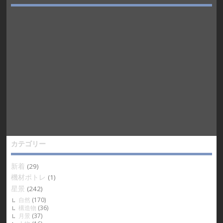
カテゴリー
新着
(29)
機材ポトレ
(1)
星景
(242)
自然
(170)
構造物
(36)
月景
(37)