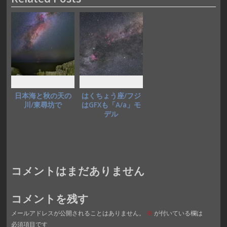
o
o
o
n
k
日本海と秋の天の
はくちょう座/フジ
川/東尋坊で
はGFXも「A/a」モ
デル
コメントはまだありません
コメントを残す
メールアドレスが公開されることはありません。
※
が付いている欄は
必須項目です