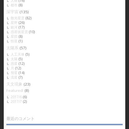
人物
(16)
都市
(8)
深宇宙
(135)
散光星雲
(82)
星野
(26)
銀河
(17)
惑星状星雲
(10)
星団
(8)
恒星
(1)
太陽系
(57)
人工天体
(5)
太陽
(5)
惑星
(12)
月
(12)
彗星
(14)
流星
(7)
天文現象
(23)
Featured!
(8)
2017/6
(6)
2017/7
(2)
最近のコメント