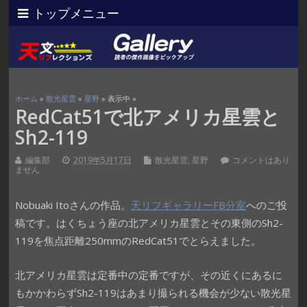
トップメニュー
ホーム
»
散光星雲
»
星野
» 表示中 »
RedCat51で北アメリカ星雲と
Sh2-119
編集部
2019年5月17日
散光星雲
,
星野
コメントはあり
ません
Nobuaki Itoさんの作品。
天リフギャラリーFB分室
へのご投
稿です。はくちょう座の北アメリカ星雲とその東側のSh2-
119を焦点距離250mmのRedCat51でとらえました。
北アメリカ星雲は定番中の定番ですが、その近くにあるに
もかかわらずSh2-119はあまり撮られる機会が少ない散光星