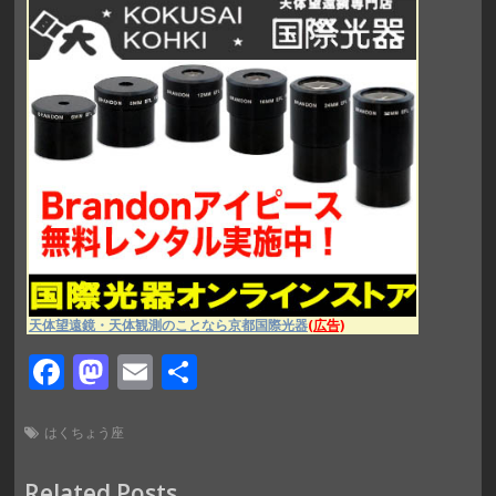
天体望遠鏡・天体観測のことなら京都国際光器
(広告)
F
M
E
共
ac
as
m
有
e
to
ai
はくちょう座
b
d
l
Related Posts