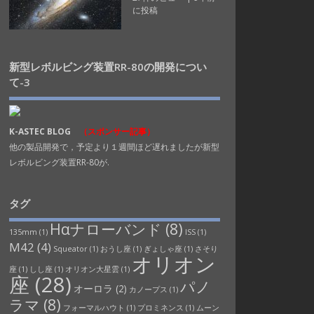
に投稿
新型レボルビング装置RR-80の開発につい
て-3
K-ASTEC BLOG
（スポンサー記事）
他の製品開発で，予定より１週間ほど遅れましたが新型
レボルビング装置RR-80が.
タグ
Hαナローバンド
(8)
135mm
(1)
ISS
(1)
M42
(4)
Squeator
(1)
おうし座
(1)
ぎょしゃ座
(1)
さそり
オリオン
座
(1)
しし座
(1)
オリオン大星雲
(1)
座
(28)
パノ
オーロラ
(2)
カノープス
(1)
ラマ
(8)
フォーマルハウト
(1)
プロミネンス
(1)
ムーン