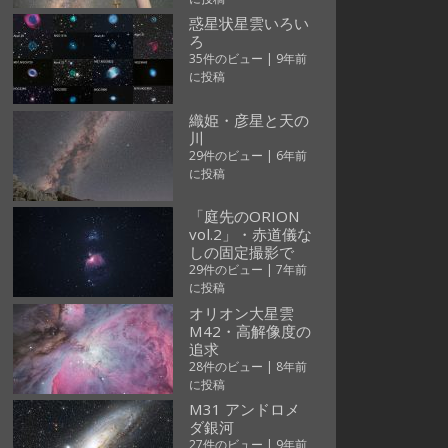
惑星状星雲いろい
ろ
35件のビュー
|
9年前
に投稿
織姫・彦星と天の
川
29件のビュー
|
6年前
に投稿
「庭先のORION
vol.2」・赤道儀な
しの固定撮影で
29件のビュー
|
7年前
に投稿
オリオン大星雲
M42・高解像度の
追求
28件のビュー
|
8年前
に投稿
M31 アンドロメ
ダ銀河
27件のビュー
|
9年前