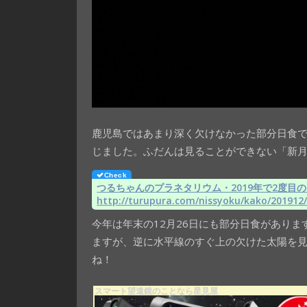
鹿児島ではあまり深く欠けなかった部分日食
じました。ふだんは見ることができない「新
つるちゃんのプラネタリウム・2019年で2度目の日
http://turupura.com/nissyoku/kako/20191
今年は年末の12月26日にも部分日食がありま
ますが、逆に水平線のすぐ上の欠けた太陽を
ね！
スマート望遠鏡のことなら星見屋