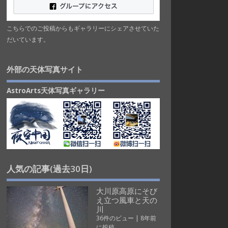
こちらでのご投稿からもギャラリーにシェアさせていた
だいています。
外部の天体写真サイト
AstroArts天体写真ギャラリー
人気の記事(過去30日)
大川原高原にそび
え立つ風車と天の
川
36件のビュー
|
8年前
に投稿