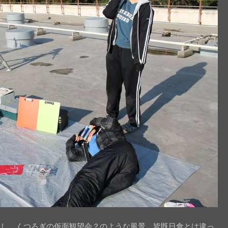
着し、くつろぎの仮面観望会？のような風景。皆既日食とは違っ