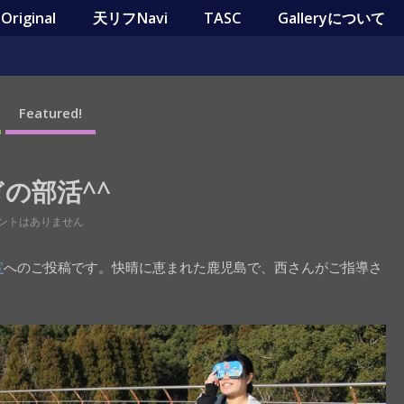
riginal
天リフNavi
TASC
Galleryについて
Featured!
ぎの部活^^
ントはありません
室
へのご投稿です。快晴に恵まれた鹿児島で、西さんがご指導さ