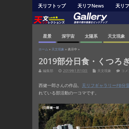
天リフトップ
天リフNews
天リフO
星景
深宇宙
太陽系
天文現象
ホーム
»
天文現象
» 表示中 »
2019部分日食・くつろ
編集部
2019年1月10日
天文現象
コメ
西健一郎さんの作品。
天リフギャラリーFB分
れている部活動の一コマです。