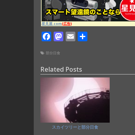
星見屋.com
(広告)
F
M
E
共
ac
as
m
有
e
to
ai
部分日食
b
d
l
Related Posts
o
o
o
n
k
スカイツリーと部分日食