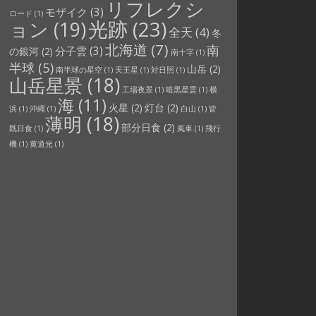
リフレクシ
モザイク
(3)
ロード
(1)
光跡
(23)
ョン
(19)
全天
(4)
冬
北海道
(7)
南
分子雲
(3)
の銀河
(2)
南十字
(1)
半球
(5)
山岳
(2)
南半球の星空
(1)
天王星
(1)
対日照
(1)
山岳星景
(18)
工場夜景
(1)
暗黒星雲
(1)
横
海
(11)
火星
(2)
灯台
(2)
浜
(1)
沖縄
(1)
白山
(1)
皆
薄明
(18)
部分日食
(2)
既日食
(1)
風車
(1)
飛行
機
(1)
黄道光
(1)