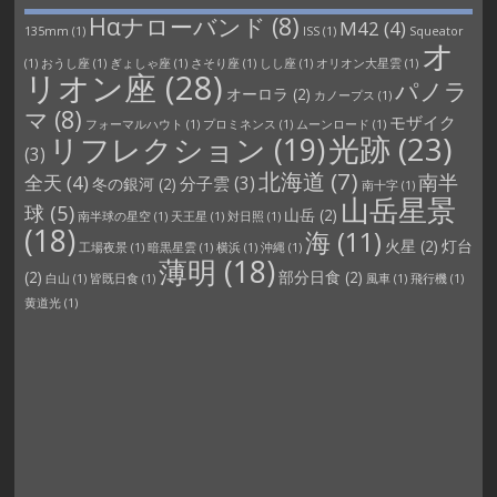
Hαナローバンド
(8)
M42
(4)
135mm
(1)
ISS
(1)
Squeator
オ
(1)
おうし座
(1)
ぎょしゃ座
(1)
さそり座
(1)
しし座
(1)
オリオン大星雲
(1)
リオン座
(28)
パノラ
オーロラ
(2)
カノープス
(1)
マ
(8)
モザイク
フォーマルハウト
(1)
プロミネンス
(1)
ムーンロード
(1)
光跡
(23)
リフレクション
(19)
(3)
北海道
(7)
南半
全天
(4)
分子雲
(3)
冬の銀河
(2)
南十字
(1)
山岳星景
球
(5)
山岳
(2)
南半球の星空
(1)
天王星
(1)
対日照
(1)
(18)
海
(11)
火星
(2)
灯台
工場夜景
(1)
暗黒星雲
(1)
横浜
(1)
沖縄
(1)
薄明
(18)
(2)
部分日食
(2)
白山
(1)
皆既日食
(1)
風車
(1)
飛行機
(1)
黄道光
(1)