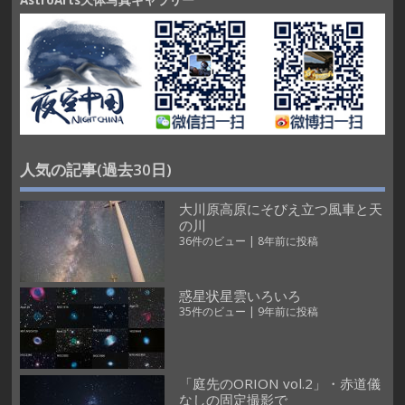
AstroArts天体写真ギャラリー
人気の記事(過去30日)
大川原高原にそびえ立つ風車と天
の川
36件のビュー
|
8年前に投稿
惑星状星雲いろいろ
35件のビュー
|
9年前に投稿
「庭先のORION vol.2」・赤道儀
なしの固定撮影で