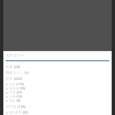
カテゴリー
新着
(29)
機材ポトレ
(1)
星景
(242)
自然
(170)
構造物
(36)
月景
(37)
人物
(16)
都市
(8)
深宇宙
(135)
散光星雲
(82)