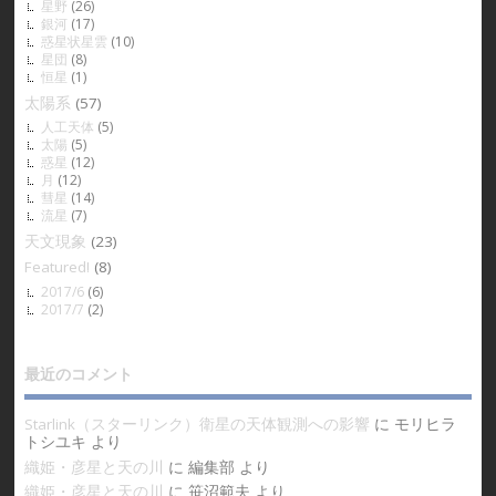
星野
(26)
銀河
(17)
惑星状星雲
(10)
星団
(8)
恒星
(1)
太陽系
(57)
人工天体
(5)
太陽
(5)
惑星
(12)
月
(12)
彗星
(14)
流星
(7)
天文現象
(23)
Featured!
(8)
2017/6
(6)
2017/7
(2)
最近のコメント
Starlink（スターリンク）衛星の天体観測への影響
に
モリヒラ
トシユキ
より
織姫・彦星と天の川
に
編集部
より
織姫・彦星と天の川
に
笹沼範夫
より