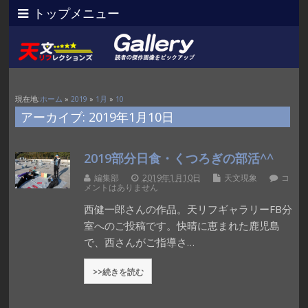
トップメニュー
現在地:
ホーム
»
2019
»
1月
»
10
アーカイブ: 2019年1月10日
2019部分日食・くつろぎの部活^^
編集部
2019年1月10日
天文現象
コ
メントはありません
西健一郎さんの作品。天リフギャラリーFB分
室へのご投稿です。快晴に恵まれた鹿児島
で、西さんがご指導さ…
>>続きを読む