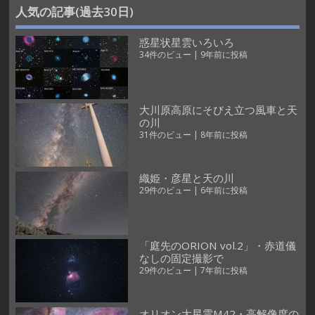
人気の記事(過去30日)
惑星状星雲いろいろ
34件のビュー
|
9年前に投稿
大川原高原にそびえ立つ風車と天
の川
31件のビュー
|
8年前に投稿
織姫・彦星と天の川
29件のビュー
|
6年前に投稿
「庭先のORION vol.2」・赤道儀
なしの固定撮影で
29件のビュー
|
7年前に投稿
オリオン大星雲M42・高解像度の