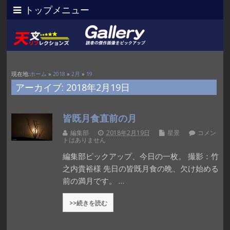
トップメニュー
現在地:
ホーム
»
2018
»
2月
»
19
アーカイブ: 2018年2月19日
皆既月食直前の月
編集部
2018年2月19日
星景
コメン
トはありません
編集部ピックアップ、今日の一枚。 撮影：竹
之内貴裕様 先日の皆既月食の晩、欠け始める
前の満月です。 …
>>続きを読む