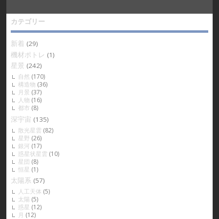
カテゴリー
新着
(29)
機材ポトレ
(1)
星景
(242)
自然
(170)
構造物
(36)
月景
(37)
人物
(16)
都市
(8)
深宇宙
(135)
散光星雲
(82)
星野
(26)
銀河
(17)
惑星状星雲
(10)
星団
(8)
恒星
(1)
太陽系
(57)
人工天体
(5)
太陽
(5)
惑星
(12)
月
(12)