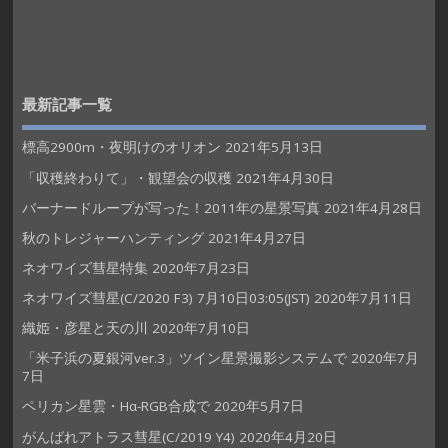
最新記事一覧
標高2900m・夜明けのオリオン
2021年5月13日
「収穫終わりて」・観望会の収穫
2021年4月30日
バーナードループが写った！2011年の星景写真
2021年4月28日
秋のトレジャーハンティング
2021年4月27日
ネオワイズ彗星特集
2020年7月23日
ネオワイズ彗星(C/2020 F3) 7月10日03:05(JST)
2020年7月11日
織姫・彦星と天の川
2020年7月10日
「米子浜の夏銀河ver.3」ツイン星景撮影システムで
2020年7月
7日
ペリカン星雲・Hα-RGB合成で
2020年5月7日
がんばれアトラス彗星(C/2019 Y4)
2020年4月20日