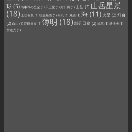
山岳星景
球
(5)
山岳
(2)
南半球の星空
(1)
天王星
(1)
対日照
(1)
(18)
海
(11)
火星
(2)
灯台
工場夜景
(1)
暗黒星雲
(1)
横浜
(1)
沖縄
(1)
薄明
(18)
(2)
部分日食
(2)
白山
(1)
皆既日食
(1)
風車
(1)
飛行機
(1)
黄道光
(1)