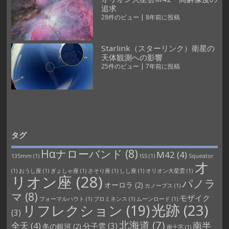
追求
28件のビュー
|
8年前に投稿
Starlink（スターリンク）衛星の
天体観測への影響
25件のビュー
|
7年前に投稿
タグ
Hαナローバンド
(8)
M42
(4)
135mm
(1)
ISS
(1)
Squeator
オ
(1)
おうし座
(1)
ぎょしゃ座
(1)
さそり座
(1)
しし座
(1)
オリオン大星雲
(1)
リオン座
(28)
パノラ
オーロラ
(2)
カノープス
(1)
マ
(8)
モザイク
フォーマルハウト
(1)
プロミネンス
(1)
ムーンロード
(1)
光跡
(23)
リフレクション
(19)
(3)
北海道
(7)
南半
全天
(4)
分子雲
(3)
冬の銀河
(2)
南十字
(1)