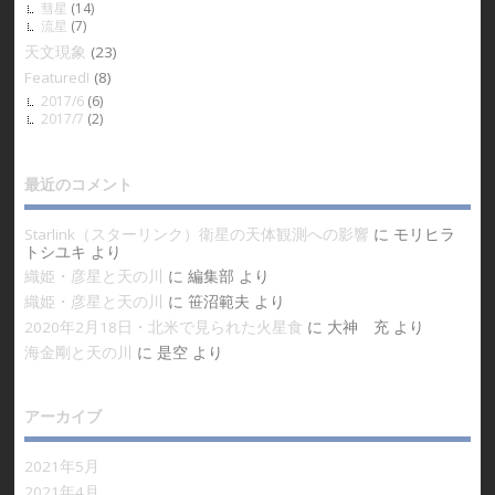
彗星
(14)
流星
(7)
天文現象
(23)
Featured!
(8)
2017/6
(6)
2017/7
(2)
最近のコメント
Starlink（スターリンク）衛星の天体観測への影響
に
モリヒラ
トシユキ
より
織姫・彦星と天の川
に
編集部
より
織姫・彦星と天の川
に
笹沼範夫
より
2020年2月18日・北米で見られた火星食
に
大神 充
より
海金剛と天の川
に
是空
より
アーカイブ
2021年5月
2021年4月