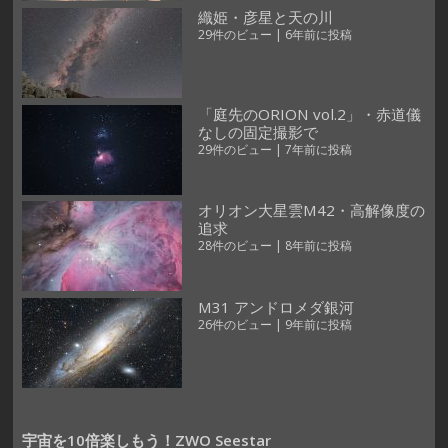
織姫・彦星と天の川
29件のビュー
|
6年前に投稿
「庭先のORION vol.2」・赤道儀
なしの固定撮影で
29件のビュー
|
7年前に投稿
オリオン大星雲M42・高解像度の
追求
28件のビュー
|
8年前に投稿
M31 アンドロメダ銀河
26件のビュー
|
9年前に投稿
宇宙を10倍楽しもう！ZWO Seestar