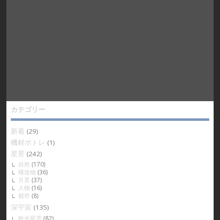
カテゴリー
新着
(29)
機材ポトレ
(1)
星景
(242)
自然
(170)
構造物
(36)
月景
(37)
人物
(16)
都市
(8)
深宇宙
(135)
散光星雲
(82)