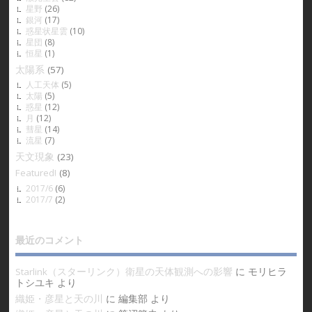
星野
(26)
銀河
(17)
惑星状星雲
(10)
星団
(8)
恒星
(1)
太陽系
(57)
人工天体
(5)
太陽
(5)
惑星
(12)
月
(12)
彗星
(14)
流星
(7)
天文現象
(23)
Featured!
(8)
2017/6
(6)
2017/7
(2)
最近のコメント
Starlink（スターリンク）衛星の天体観測への影響
に
モリヒラ
トシユキ
より
織姫・彦星と天の川
に
編集部
より