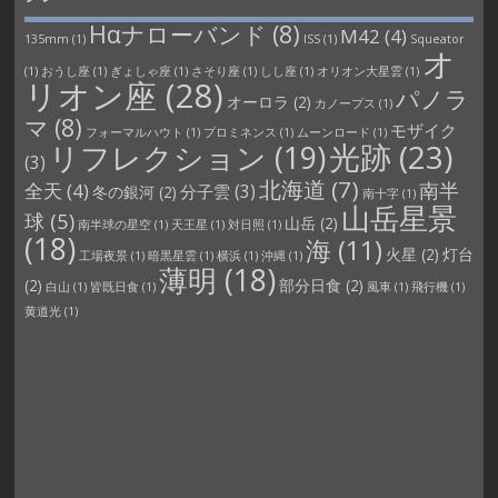
Hαナローバンド
(8)
M42
(4)
135mm
(1)
ISS
(1)
Squeator
オ
(1)
おうし座
(1)
ぎょしゃ座
(1)
さそり座
(1)
しし座
(1)
オリオン大星雲
(1)
リオン座
(28)
パノラ
オーロラ
(2)
カノープス
(1)
マ
(8)
モザイク
フォーマルハウト
(1)
プロミネンス
(1)
ムーンロード
(1)
光跡
(23)
リフレクション
(19)
(3)
北海道
(7)
南半
全天
(4)
分子雲
(3)
冬の銀河
(2)
南十字
(1)
山岳星景
球
(5)
山岳
(2)
南半球の星空
(1)
天王星
(1)
対日照
(1)
(18)
海
(11)
火星
(2)
灯台
工場夜景
(1)
暗黒星雲
(1)
横浜
(1)
沖縄
(1)
薄明
(18)
(2)
部分日食
(2)
白山
(1)
皆既日食
(1)
風車
(1)
飛行機
(1)
黄道光
(1)