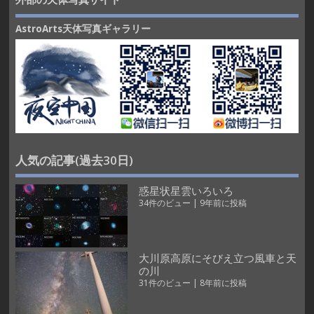
AstroArts天体写真ギャラリー
人気の記事(過去30日)
惑星状星雲いろいろ
34件のビュー
|
9年前に投稿
大川原高原にそびえ立つ風車と天
の川
31件のビュー
|
8年前に投稿