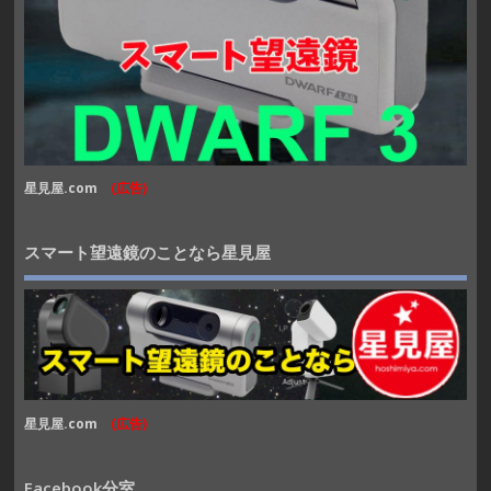
星見屋.com
(広告)
スマート望遠鏡のことなら星見屋
星見屋.com
(広告)
Facebook分室