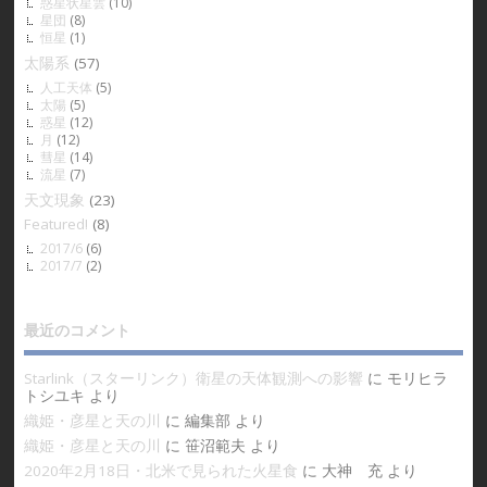
惑星状星雲
(10)
星団
(8)
恒星
(1)
太陽系
(57)
人工天体
(5)
太陽
(5)
惑星
(12)
月
(12)
彗星
(14)
流星
(7)
天文現象
(23)
Featured!
(8)
2017/6
(6)
2017/7
(2)
最近のコメント
Starlink（スターリンク）衛星の天体観測への影響
に
モリヒラ
トシユキ
より
織姫・彦星と天の川
に
編集部
より
織姫・彦星と天の川
に
笹沼範夫
より
2020年2月18日・北米で見られた火星食
に
大神 充
より