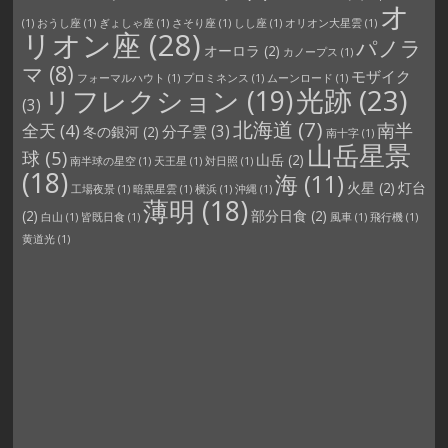
オ
(1)
おうし座
(1)
ぎょしゃ座
(1)
さそり座
(1)
しし座
(1)
オリオン大星雲
(1)
リオン座
(28)
パノラ
オーロラ
(2)
カノープス
(1)
マ
(8)
モザイク
フォーマルハウト
(1)
プロミネンス
(1)
ムーンロード
(1)
光跡
(23)
リフレクション
(19)
(3)
北海道
(7)
南半
全天
(4)
分子雲
(3)
冬の銀河
(2)
南十字
(1)
山岳星景
球
(5)
山岳
(2)
南半球の星空
(1)
天王星
(1)
対日照
(1)
(18)
海
(11)
火星
(2)
灯台
工場夜景
(1)
暗黒星雲
(1)
横浜
(1)
沖縄
(1)
薄明
(18)
(2)
部分日食
(2)
白山
(1)
皆既日食
(1)
風車
(1)
飛行機
(1)
黄道光
(1)