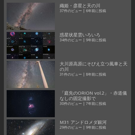
織姫・彦星と天の川
37件のビュー
|
6年前に投稿
惑星状星雲いろいろ
34件のビュー
|
9年前に投稿
大川原高原にそびえ立つ風車と天
の川
31件のビュー
|
8年前に投稿
「庭先のORION vol.2」・赤道儀
なしの固定撮影で
30件のビュー
|
7年前に投稿
M31 アンドロメダ銀河
29件のビュー
|
9年前に投稿