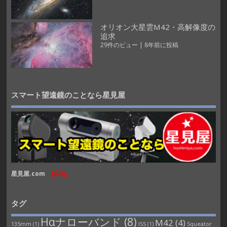
オリオン大星雲M42・高解像度の
追求
29件のビュー
|
8年前に投稿
スマート望遠鏡のことなら星見屋
星見屋.com
(広告)
タグ
Hαナローバンド
(8)
M42
(4)
135mm
(1)
ISS
(1)
Squeator