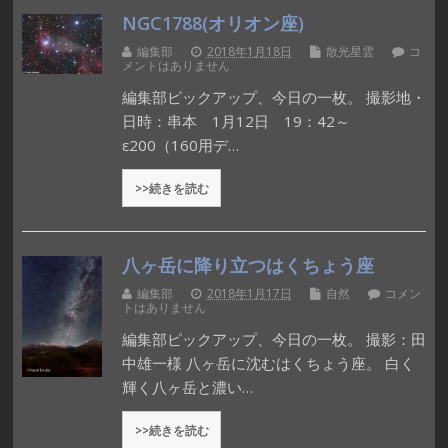
NGC1788(オリオン座)
編集部
2018年1月18日
散光星雲
コ
メントはありません
編集部ピックアップ、今日の一枚。 撮影地・
日時：串本 1月12日 19：42～
ε200（160用デ…
>>続きを読む
八ヶ岳に降り立つはくちょう座
編集部
2018年1月17日
自然
コメン
トはありません
編集部ピックアップ、今日の一枚。 撮影：田
中雄一様 八ヶ岳に沈むはくちょう座。 白く
輝く八ヶ岳と濃い…
>>続きを読む