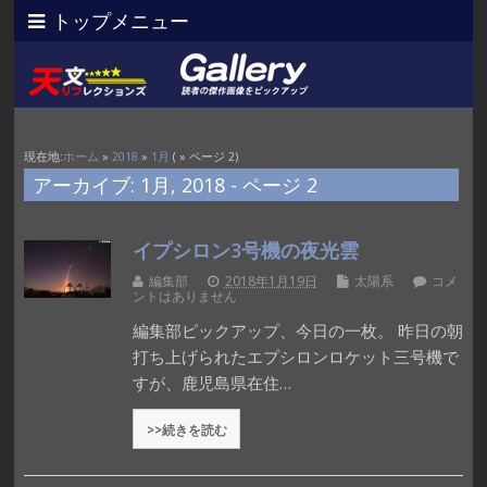
トップメニュー
現在地:
ホーム
»
2018
»
1月
( » ページ 2)
アーカイブ: 1月, 2018 - ページ 2
イプシロン3号機の夜光雲
編集部
2018年1月19日
太陽系
コメ
ントはありません
編集部ピックアップ、今日の一枚。 昨日の朝
打ち上げられたエプシロンロケット三号機で
すが、鹿児島県在住…
>>続きを読む