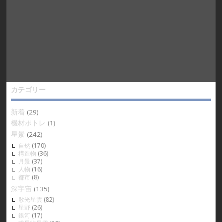
カテゴリー
新着
(29)
機材ポトレ
(1)
星景
(242)
自然
(170)
構造物
(36)
月景
(37)
人物
(16)
都市
(8)
深宇宙
(135)
散光星雲
(82)
星野
(26)
銀河
(17)