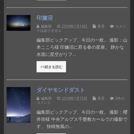
印旛沼
編集部
2018年1月16日
星景
コメン
トはありません
編集部ピックアップ、今日の一枚。 撮影：山
本こころ様 印旛沼に昇る春の星座。 静かな
水面に星空がリフ…
>>続きを読む
ダイヤモンドダスト
編集部
2018年1月15日
星景
2件の
コメント
編集部ピックアップ、今日の一枚。 撮影：櫻
井崇様 中央アルプス千畳敷カールでの撮影で
す。 快晴無風の…