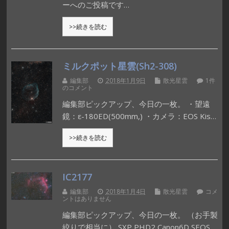
ーへのご投稿です…
>>続きを読む
ミルクポット星雲(Sh2-308)
編集部
2018年1月9日
散光星雲
1件
のコメント
編集部ピックアップ、今日の一枚。 ・望遠
鏡：ε-180ED(500mm,) ・カメラ：EOS Kis…
>>続きを読む
IC2177
編集部
2018年1月4日
散光星雲
コメ
ントはありません
編集部ピックアップ、今日の一枚。 （お手製
絞りで相当に） SXP PHD2 Canon6D SEOS…