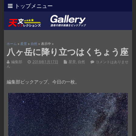
トップメニュー
ホーム
»
星景
»
自然
» 表示中 »
八ヶ岳に降り立つはくちょう座
編集部
2018年1月17日
星景
,
自然
コメントはありませ
ん
編集部ピックアップ、今日の一枚。