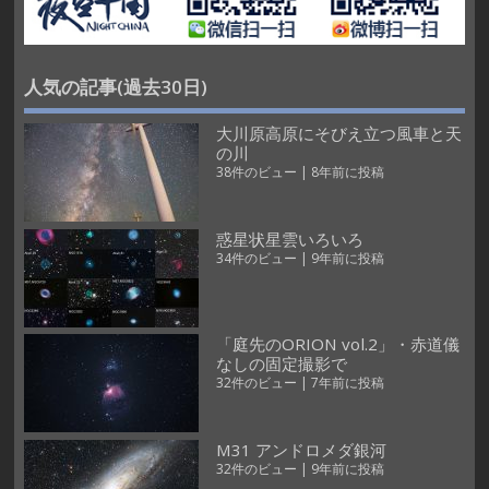
人気の記事(過去30日)
大川原高原にそびえ立つ風車と天
の川
38件のビュー
|
8年前に投稿
惑星状星雲いろいろ
34件のビュー
|
9年前に投稿
「庭先のORION vol.2」・赤道儀
なしの固定撮影で
32件のビュー
|
7年前に投稿
M31 アンドロメダ銀河
32件のビュー
|
9年前に投稿