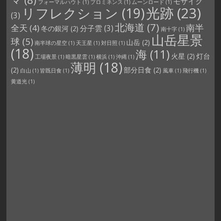
モザイク
フォーマルハウト
(1)
プロミネンス
(1)
ムーンロード
(1)
光跡
(23)
リフレクション
(19)
(3)
北海道
(7)
南半
全天
(4)
分子雲
(3)
冬の銀河
(2)
南十字
(1)
山岳星景
球
(5)
山岳
(2)
南半球の星空
(1)
天王星
(1)
対日照
(1)
(18)
海
(11)
火星
(2)
灯台
工場夜景
(1)
暗黒星雲
(1)
横浜
(1)
沖縄
(1)
薄明
(18)
(2)
部分日食
(2)
白山
(1)
皆既日食
(1)
風車
(1)
飛行機
(1)
黄道光
(1)