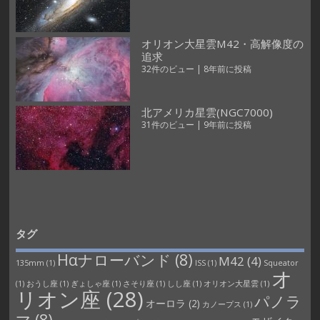
オリオン大星雲M42・高解像度の
追求
32件のビュー
|
8年前に投稿
北アメリカ星雲(NGC7000)
31件のビュー
|
9年前に投稿
タグ
Hαナローバンド
(8)
M42
(4)
135mm
(1)
ISS
(1)
Squeator
オ
(1)
おうし座
(1)
ぎょしゃ座
(1)
さそり座
(1)
しし座
(1)
オリオン大星雲
(1)
リオン座
(28)
パノラ
オーロラ
(2)
カノープス
(1)
マ
(8)