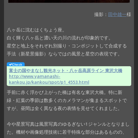
撮影：
田中雄一
様
八ヶ岳に沈むはくちょう座。
白く輝く八ヶ岳と濃い天の川の流れが印象的です。
星空と地上をそれぞれ別撮り・コンポジットして合成する
手法（新星景撮影）ならではの風景と星空の表現です。
富士の国やまなし観光ネット・八ヶ岳高原ライン 東沢大橋
http://www.yamanashi-
kankou.jp/kankou/spot/p1_4553.html
手前に赤く浮かび上がった橋は有名な東沢大橋。特に新
緑・紅葉の季節は数多くのカメラマンが集まるスポットで
すが、昼間は全く異なる夜の表情を見せてくれました。
今や星景写真は風景写真のゆるぎない1ジャンルとなりまし
た。機材や画像処理技術に若干特殊な部分はあるものの、