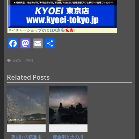
ネイチャーショップKYOEI東京店
(広告)
F
M
E
共
ac
as
m
有
e
to
ai
天の川
,
信州
b
d
l
Related Posts
o
o
o
n
k
夜明けの桜並木
海金剛と天の川