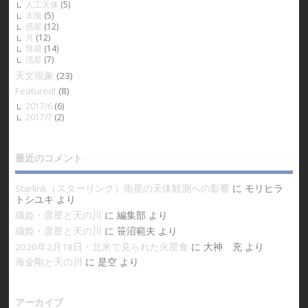
人工天体
(5)
太陽
(5)
惑星
(12)
月
(12)
彗星
(14)
流星
(7)
天文現象
(23)
Featured!
(8)
2017/6
(6)
2017/7
(2)
最近のコメント
Starlink（スターリンク）衛星の天体観測への影響
に
モリヒラ
トシユキ
より
織姫・彦星と天の川
に
編集部
より
織姫・彦星と天の川
に
笹沼範夫
より
2020年2月18日・北米で見られた火星食
に
大神 充
より
海金剛と天の川
に
是空
より
アーカイブ