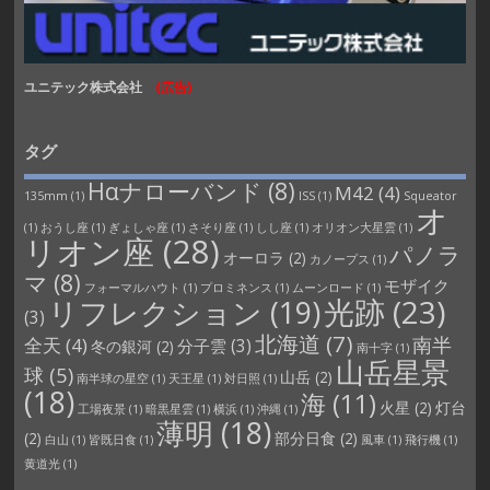
ユニテック株式会社
(広告)
タグ
Hαナローバンド
(8)
M42
(4)
135mm
(1)
ISS
(1)
Squeator
オ
(1)
おうし座
(1)
ぎょしゃ座
(1)
さそり座
(1)
しし座
(1)
オリオン大星雲
(1)
リオン座
(28)
パノラ
オーロラ
(2)
カノープス
(1)
マ
(8)
モザイク
フォーマルハウト
(1)
プロミネンス
(1)
ムーンロード
(1)
光跡
(23)
リフレクション
(19)
(3)
北海道
(7)
南半
全天
(4)
分子雲
(3)
冬の銀河
(2)
南十字
(1)
山岳星景
球
(5)
山岳
(2)
南半球の星空
(1)
天王星
(1)
対日照
(1)
(18)
海
(11)
火星
(2)
灯台
工場夜景
(1)
暗黒星雲
(1)
横浜
(1)
沖縄
(1)
薄明
(18)
(2)
部分日食
(2)
白山
(1)
皆既日食
(1)
風車
(1)
飛行機
(1)
黄道光
(1)