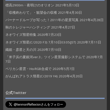
標高2900m・夜明けのオリオン
2021年5月13日
「収穫終わりて」・観望会の収穫
2021年4月30日
バーナードループが写った！2011年の星景写真
2021年4月28日
秋のトレジャーハンティング
2021年4月27日
ネオワイズ彗星特集
2020年7月23日
ネオワイズ彗星(C/2020 F3) 7月10日03:05(JST)
2020年7月11日
織姫・彦星と天の川
2020年7月10日
「米子浜の夏銀河ver.3」ツイン星景撮影システムで
2020年7月
7日
ペリカン星雲・Hα-RGB合成で
2020年5月7日
がんばれアトラス彗星(C/2019 Y4)
2020年4月20日
公式Twitter