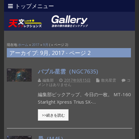
トップメニュー
現在地:
ホーム
»
2017
»
9月
( » ページ 2)
アーカイブ: 9月, 2017 - ページ 2
バブル星雲（NGC7635)
編集部
2017年9月15日
散光星雲
コ
メントはありません
編集部ピックアップ、今日の一枚。 MT-160
Starlight Xpress Trius SX-…
>>続きを読む
昴（M45）