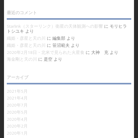
最近のコメント
Starlink（スターリンク）衛星の天体観測への影響
に
モリヒラ
トシユキ
より
織姫・彦星と天の川
に
編集部
より
織姫・彦星と天の川
に
笹沼範夫
より
2020年2月18日・北米で見られた火星食
に
大神 充
より
海金剛と天の川
に
是空
より
アーカイブ
2021年5月
2021年4月
2020年7月
2020年5月
2020年4月
2020年2月
2020年1月