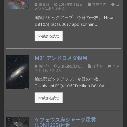
編集部
2017年9月12日
散光星雲
コ
メントはありません
編集部ピックアップ、今日の一枚。 Nikon
D810A(ISO1600) / apo sonnar…
>>続きを読む
M31 アンドロメダ銀河
編集部
2017年9月11日
深宇宙
コメ
ントはありません
編集部ピックアップ、今日の一枚。
Takahashi FSQ-106ED Nikon D810A I…
>>続きを読む
ケフェウス座シャーク星雲
(LDN1235)付近