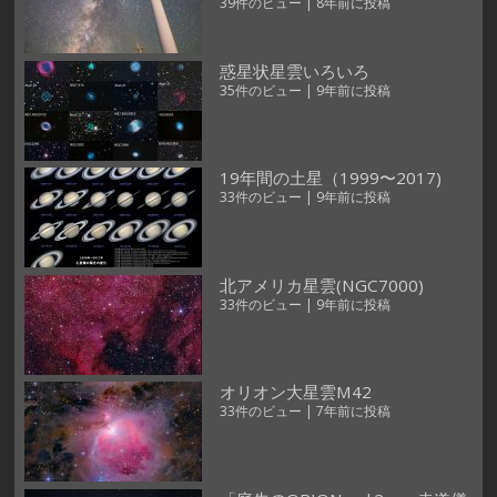
39件のビュー
|
8年前に投稿
惑星状星雲いろいろ
35件のビュー
|
9年前に投稿
19年間の土星（1999〜2017)
33件のビュー
|
9年前に投稿
北アメリカ星雲(NGC7000)
33件のビュー
|
9年前に投稿
オリオン大星雲M42
33件のビュー
|
7年前に投稿