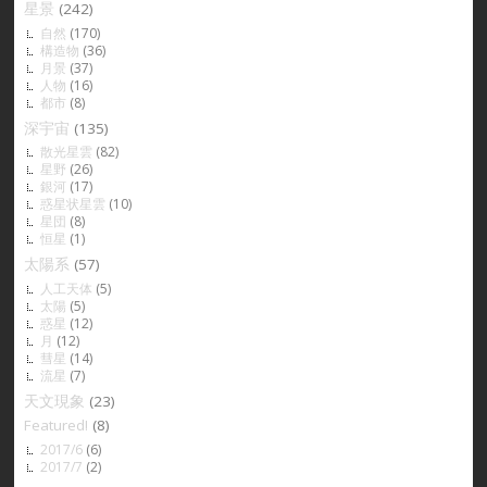
星景
(242)
自然
(170)
構造物
(36)
月景
(37)
人物
(16)
都市
(8)
深宇宙
(135)
散光星雲
(82)
星野
(26)
銀河
(17)
惑星状星雲
(10)
星団
(8)
恒星
(1)
太陽系
(57)
人工天体
(5)
太陽
(5)
惑星
(12)
月
(12)
彗星
(14)
流星
(7)
天文現象
(23)
Featured!
(8)
2017/6
(6)
2017/7
(2)