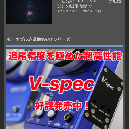
「庭先のORION vol.2」・赤道儀
なしの固定撮影で
32件のビュー
|
7年前に投稿
ポータブル赤道儀SWATシリーズ