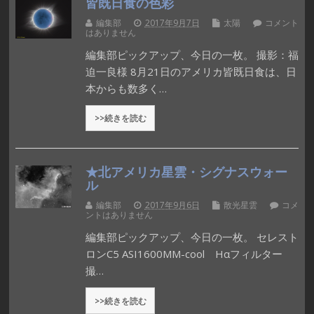
皆既日食の色彩
編集部
2017年9月7日
太陽
コメント
はありません
編集部ピックアップ、今日の一枚。 撮影：福
迫一良様 8月21日のアメリカ皆既日食は、日
本からも数多く…
>>続きを読む
★北アメリカ星雲・シグナスウォー
ル
編集部
2017年9月6日
散光星雲
コメ
ントはありません
編集部ピックアップ、今日の一枚。 セレスト
ロンC5 ASI1600MM-cool Hαフィルター
撮…
>>続きを読む