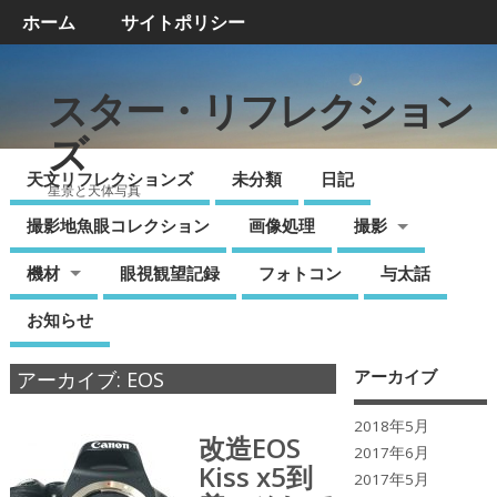
ホーム
サイトポリシー
スター・リフレクション
ズ
天文リフレクションズ
未分類
日記
星景と天体写真
撮影地魚眼コレクション
画像処理
撮影
機材
眼視観望記録
フォトコン
与太話
お知らせ
アーカイブ
アーカイブ: EOS
2018年5月
改造EOS
2017年6月
Kiss x5到
2017年5月