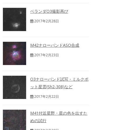
ベランダO3撮影再び
2017年2月28日
M42ナローバンドASO合成
2017年2月23日
O3ナローバンド試写・ミルクポ
ット星雲(Sh2-308)など
2017年2月22日
M41付近星野・星の色を出すた
めの試行