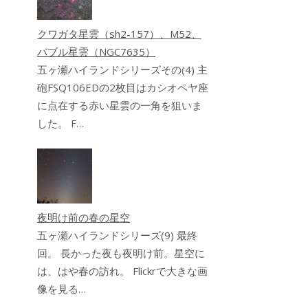
クワガタ星雲（sh2-157）、M52、
バブル星雲（NGC7635）
五ヶ瀬ハイランドシリーズその(4) 主
砲FSQ106EDの2枚目はカシオペヤ座
に点在する赤い星雲の一角を狙いま
した。 F…
夜明け前の春の星空
五ヶ瀬ハイランドシリーズ(9) 最終
回。 長かった夜も夜明け前。星空に
は、はや春の訪れ。 Flickrで大きな画
像を見る…