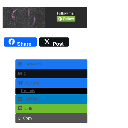
Follow me!
Share
Post
Facebook
X
Bluesky
Threads
Hatena
LINE
Copy