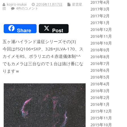
2017年4月
kojiro-inukai
2016年11月17日
星雲星
団
4件のコメント
2017年3月
2017年2月
2017年1月
Share
Post
2016年12月
2016年11月
五ヶ瀬ハイランド遠征シリーズその(3)
2016年10月
今回はFSQ106+SXP、328+JILVA-170、ス
2016年9月
カイメモRS、ポラリエの４赤道儀体制^^
2016年8月
でもカメラは三台なので１台は抜け番にな
2016年7月
2016年6月
りますｗ
2016年5月
2016年4月
2016年3月
2016年2月
2016年1月
2015年12月
2015年11月
2015年10月