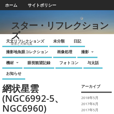
ホーム
サイトポリシー
スター・リフレクション
ズ
天文リフレクションズ
未分類
日記
星景と天体写真
撮影地魚眼コレクション
画像処理
撮影
機材
眼視観望記録
フォトコン
与太話
お知らせ
網状星雲
アーカイブ
(NGC6992-5、
2018年5月
2017年6月
NGC6960)
2017年5月