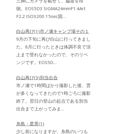
三脚にカメラを載せて、脇道を徘
徊。EOS5D3 SIGMA24mmF1.4Art
F2.2 ISO3200 15sec固…
白山再び(1)市ノ瀬キャンプ場その１
9月の下旬に再び白山に行ってきまし
た。8月に行ったときは体調不良で頂
上まで登れなかったので、そのリベ
ンジです。EOS5D…
白山再び(3)別当出合
市ノ瀬で1時間ばかり撮影した後、雲
が多くなってきたので1時ごろに撮影
終了。翌日の登山の起点である別当
出合まで上がってみま…
糸島・星景(1)
少し前になりますが、糸島のいつも