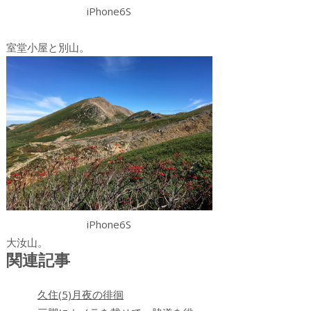
iPhone6S
室堂小屋と別山。
iPhone6S
大汝山。
関連記事
久住(5)月夜の徘徊