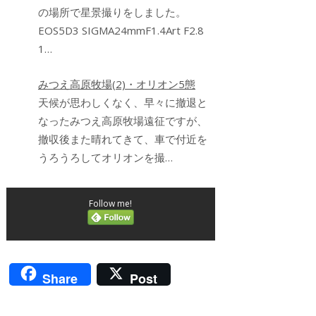
の場所で星景撮りをしました。
EOS5D3 SIGMA24mmF1.4Art F2.8
1…
みつえ高原牧場(2)・オリオン5態
天候が思わしくなく、早々に撤退と
なったみつえ高原牧場遠征ですが、
撤収後また晴れてきて、車で付近を
うろうろしてオリオンを撮…
Follow me!
Share
Post