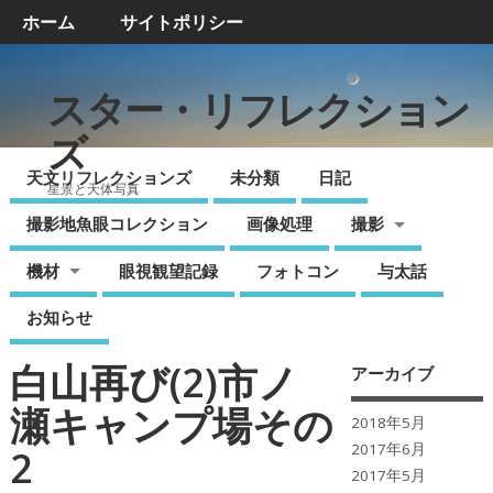
ホーム
サイトポリシー
スター・リフレクション
ズ
天文リフレクションズ
未分類
日記
星景と天体写真
撮影地魚眼コレクション
画像処理
撮影
機材
眼視観望記録
フォトコン
与太話
お知らせ
白山再び(2)市ノ
アーカイブ
瀬キャンプ場その
2018年5月
2017年6月
2
2017年5月