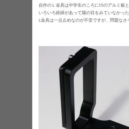
自作のＬ金具は中学生のころにt5のアルミ板
いろいろ経緯があって陽の目をみていなかった
L金具は一点止めなのが不安ですが、問題なさ