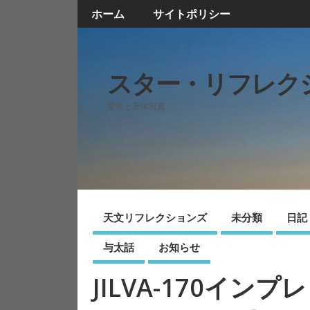
ホーム
サイトポリシー
スター・リフレク
星景と天体写真
天文リフレクションズ
未分類
日記
与太話
お知らせ
JILVA-170インプ