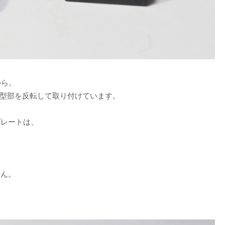
から。
、L型部を反転して取り付けています。
プレートは、
、
せん。