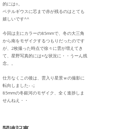
的には○。
ベテルギウスに芯まで赤が残るのはとても
嬉しいです^^
今回は主にカラーの85mmで、冬の大三角
から南をモザイクするつもりだったのです
が、2枚撮った時点で徐々に雲が増えてき
て、星野写真的には×な状況に・・うーん残
念。。
仕方なくこの後は、雲入り星景ｗの撮影に
転向しました- -;;
85mmの冬銀河のモザイク、全く進捗しま
せんねえ・・
関連記事