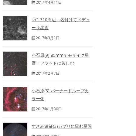
2017年4月11日
sh2-310周辺・名付けてメデュ
ーサ星雲
2017年3月1日
小石原(9) 85mmでモザイク星
野・フラットに苦しむ
2017年2月7日
小石原(3) バーナードループカ
ラー化
2017年1月30日
すさみ遠征(3)カブリに悩む星景