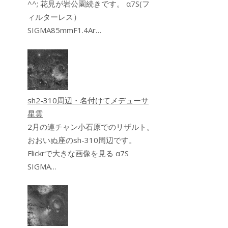
^^; 花見が岩公園続きです。 α7S(フ
ィルターレス）
SIGMA85mmF1.4Ar…
sh2-310周辺・名付けてメデューサ
星雲
2月の連チャン小石原でのリザルト。
おおいぬ座のsh-310周辺です。
Flickrで大きな画像を見る α7S
SIGMA…