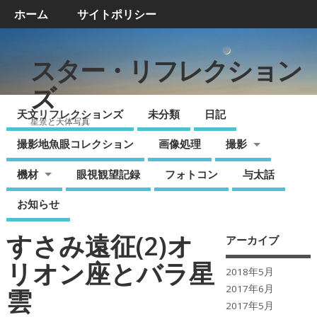
ホーム
サイトポリシー
スター・リフレクション
ズ
天文リフレクションズ
未分類
日記
星景と天体写真
撮影地魚眼コレクション
画像処理
撮影
機材
眼視観望記録
フォトコン
与太話
お知らせ
すさみ遠征(2)オ
アーカイブ
リオン座とバラ星
2018年5月
2017年6月
雲
2017年5月