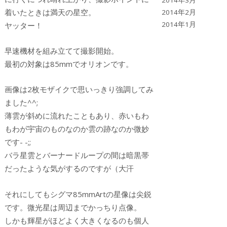
2014年3月
着いたときは満天の星空。
2014年2月
2014年1月
ヤッター！
早速機材を組み立てて撮影開始。
最初の対象は85mmでオリオンです。
画像は2枚モザイクで思いっきり強調してみ
ました^^;
薄雲が斜めに流れたこともあり、赤いもわ
もわが宇宙のものなのか雲の跡なのか微妙
です- -;;
バラ星雲とバーナードループの間は暗黒帯
だったような気がするのですが（大汗
それにしてもシグマ85mmArtの星像は尖鋭
です。微光星は周辺までかっちり点像。
しかも輝星がほどよく大きくなるのも個人