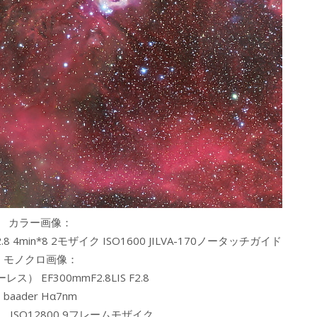
カラー画像：
 F2.8 4min*8 2モザイク ISO1600 JILVA-170ノータッチガイド
モノクロ画像：
ス） EF300mmF2.8LIS F2.8
baader Hα7nm
60 ISO12800 9フレームモザイク