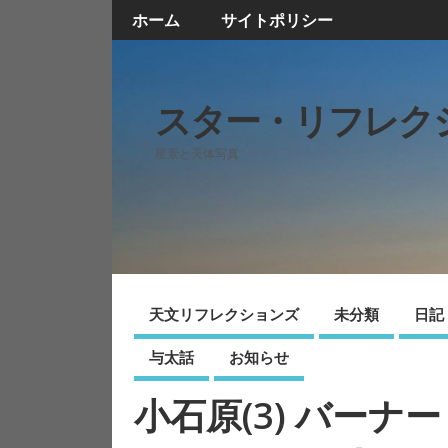
ホーム
サイトポリシー
スター・リフレク
星景と天体写真
天文リフレクションズ
未分類
日記
与太話
お知らせ
小石原(3) バー