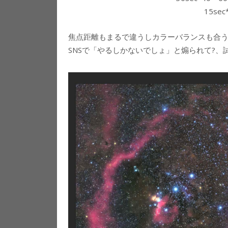
15sec
焦点距離もまるで違うしカラーバランスも合
SNSで「やるしかないでしょ」と煽られて?、