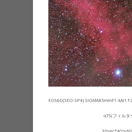
EOS6D(SEO-SP4) SIGMA85mmF1.4Art
α7S(フィルターレ
30sec*40〜