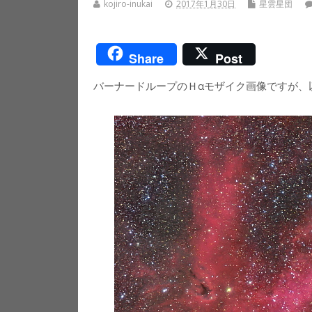
kojiro-inukai
2017年1月30日
星雲星団
Share
Post
バーナードループのＨαモザイク画像ですが、