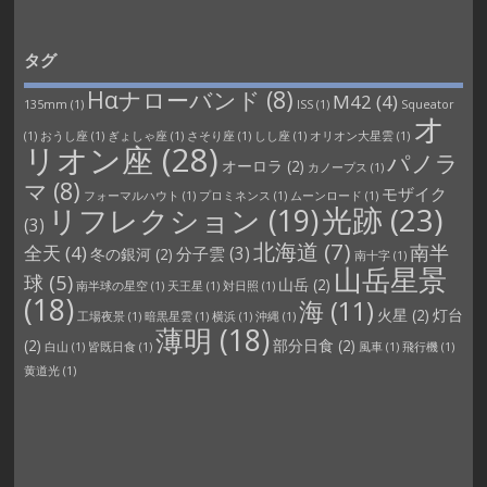
タグ
Hαナローバンド
(8)
M42
(4)
135mm
(1)
ISS
(1)
Squeator
オ
(1)
おうし座
(1)
ぎょしゃ座
(1)
さそり座
(1)
しし座
(1)
オリオン大星雲
(1)
リオン座
(28)
パノラ
オーロラ
(2)
カノープス
(1)
マ
(8)
モザイク
フォーマルハウト
(1)
プロミネンス
(1)
ムーンロード
(1)
光跡
(23)
リフレクション
(19)
(3)
北海道
(7)
南半
全天
(4)
分子雲
(3)
冬の銀河
(2)
南十字
(1)
山岳星景
球
(5)
山岳
(2)
南半球の星空
(1)
天王星
(1)
対日照
(1)
(18)
海
(11)
火星
(2)
灯台
工場夜景
(1)
暗黒星雲
(1)
横浜
(1)
沖縄
(1)
薄明
(18)
(2)
部分日食
(2)
白山
(1)
皆既日食
(1)
風車
(1)
飛行機
(1)
黄道光
(1)