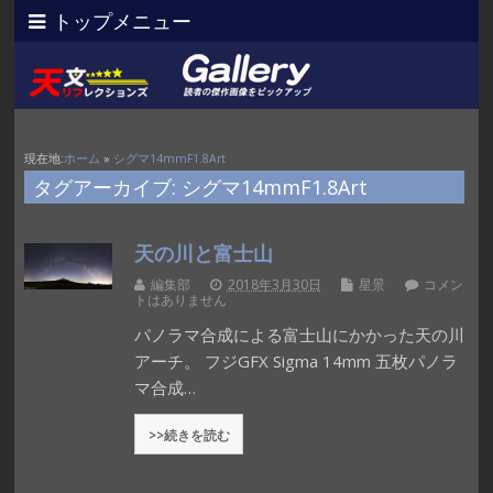
トップメニュー
現在地:
ホーム
»
シグマ14mmF1.8Art
タグアーカイブ: シグマ14mmF1.8Art
天の川と富士山
編集部
2018年3月30日
星景
コメン
トはありません
パノラマ合成による富士山にかかった天の川
アーチ。 フジGFX Sigma 14mm 五枚パノラ
マ合成…
>>続きを読む