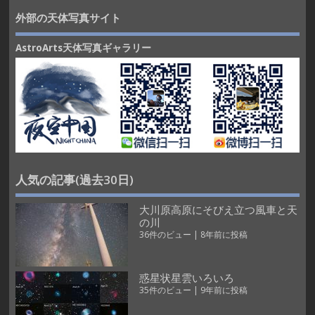
外部の天体写真サイト
AstroArts天体写真ギャラリー
人気の記事(過去30日)
大川原高原にそびえ立つ風車と天
の川
36件のビュー
|
8年前に投稿
惑星状星雲いろいろ
35件のビュー
|
9年前に投稿