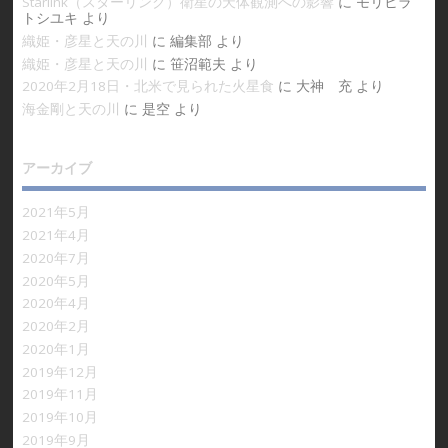
Starlink（スターリンク）衛星の天体観測への影響
に
モリヒラ
トシユキ
より
織姫・彦星と天の川
に
編集部
より
織姫・彦星と天の川
に
笹沼範夫
より
2020年2月18日・北米で見られた火星食
に
大神 充
より
海金剛と天の川
に
是空
より
アーカイブ
2021年5月
2021年4月
2020年7月
2020年5月
2020年4月
2020年2月
2020年1月
2019年12月
2019年11月
2019年10月
2019年9月