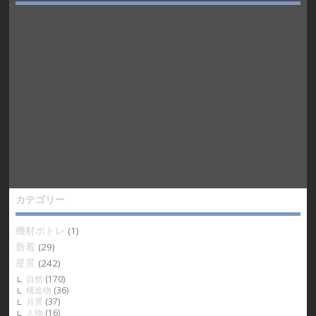
カテゴリー
機材ポトレ
(1)
新着
(29)
星景
(242)
自然
(170)
構造物
(36)
月景
(37)
人物
(16)