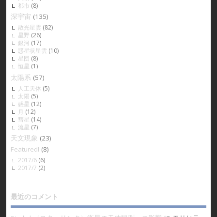
都市
(8)
深宇宙
(135)
散光星雲
(82)
星野
(26)
銀河
(17)
惑星状星雲
(10)
星団
(8)
恒星
(1)
太陽系
(57)
人工天体
(5)
太陽
(5)
惑星
(12)
月
(12)
彗星
(14)
流星
(7)
天文現象
(23)
Featured!
(8)
2017/6
(6)
2017/7
(2)
最近のコメント