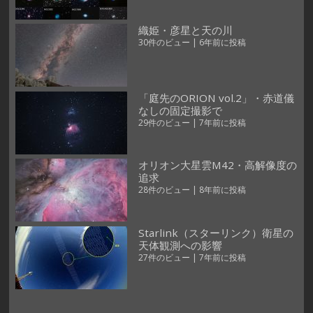
織姫・彦星と天の川
30件のビュー
|
6年前に投稿
「庭先のORION vol.2」・赤道儀
なしの固定撮影で
29件のビュー
|
7年前に投稿
オリオン大星雲M42・高解像度の
追求
28件のビュー
|
8年前に投稿
Starlink（スターリンク）衛星の
天体観測への影響
27件のビュー
|
7年前に投稿