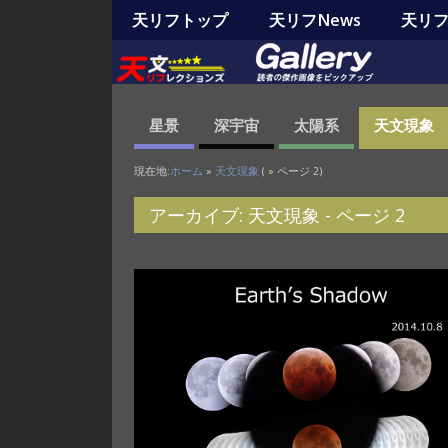
天リフトップ
天リフNews
天リフO
星景
深宇宙
太陽系
天文現象
現在地:
ホーム
»
天文現象
( » ページ 2)
アーカイブ: 天文現象 - ページ 2