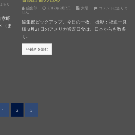
はあり
編集部
2017年9月7日
太陽
コメントはありま
せん
山孝昭
編集部ピックアップ、今日の一枚。 撮影：福迫一良
Ｘ（ま
様 8月21日のアメリカ皆既日食は、日本からも数多
く…
>>続きを読む
1
2
3