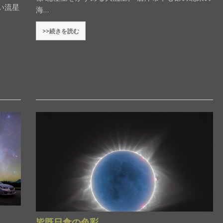
い流星
海…
>>続きを読む
皆既日食の色彩