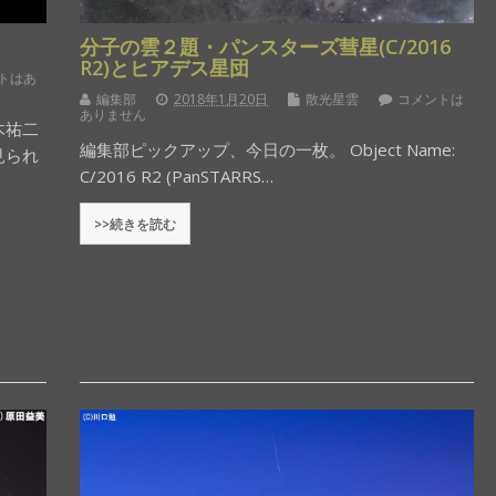
分子の雲２題・パンスターズ彗星(C/2016
R2)とヒアデス星団
トはあ
編集部
2018年1月20日
散光星雲
コメントは
ありません
木祐二
編集部ピックアップ、今日の一枚。 Object Name:
見られ
C/2016 R2 (PanSTARRS…
>>続きを読む