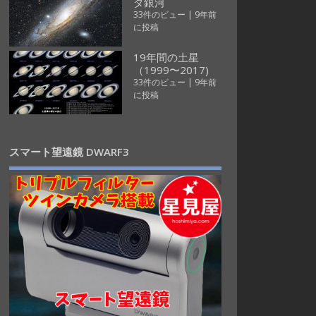
ダ銀河
33件のビュー
|
9年前
に投稿
19年間の土星
（1999〜2017)
33件のビュー
|
9年前
に投稿
スマート望遠鏡 DWARF3