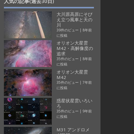
人気の記事(過去30日)
大川原高原にそび
え立つ風車と天の
川
39件のビュー
|
8年前
に投稿
オリオン大星雲
M42・高解像度の
追求
35件のビュー
|
8年前
に投稿
オリオン大星雲
M42
35件のビュー
|
7年前
に投稿
惑星状星雲いろい
ろ
35件のビュー
|
9年前
に投稿
M31 アンドロメ