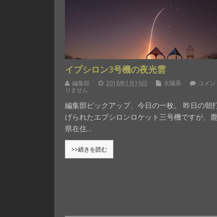
イプシロン3号機の夜光雲
編集部
2018年1月19日
太陽系
コメン
りません
編集部ピックアップ、今日の一枚。 昨日の朝
げられたエプシロンロケット三号機ですが、
県在住…
>>続きを読む