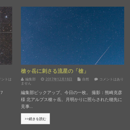
槍ヶ岳に刺さる流星の「槍」
メントは
編集部
2017年12月18日
自然
コメントはあり
ません
7
編集部ピックアップ、今日の一枚。 撮影：熊崎克彦
様 北アルプス槍ヶ岳。月明かりに照らされた穂先に
見事…
>>続きを読む