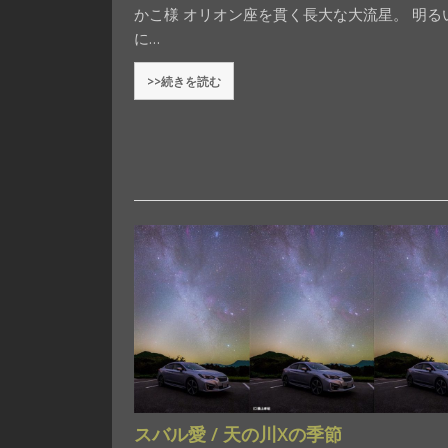
かこ様 オリオン座を貫く長大な大流星。 明る
に…
>>続きを読む
スバル愛 / 天の川Xの季節