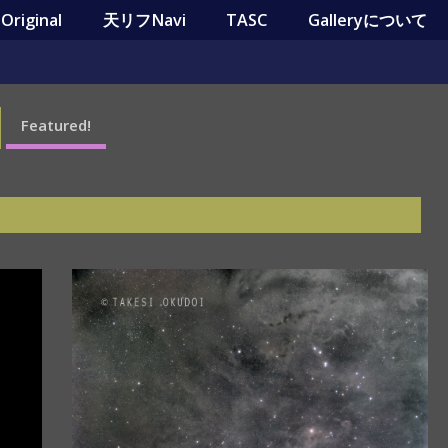
riginal
天リフNavi
TASC
Galleryについて
Featured!