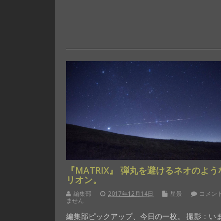
『MATRIX』 弾丸を避けるネオのよう
リオン。
編集部
2017年12月14日
星景
コメン
ません
編集部ピックアップ、今日の一枚。 撮影：い