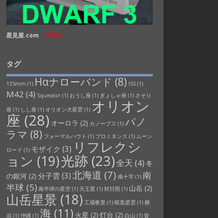
星見屋.com
(広告)
タグ
Hαナローバンド
(8)
135mm
(1)
ISS
(1)
M42
(4)
Squeator
(1)
おうし座
(1)
ぎょしゃ座
(1)
さそり
オリオン
座
(1)
しし座
(1)
オリオン大星雲
(1)
座
(28)
パノ
オーロラ
(2)
カノープス
(1)
ラマ
(8)
フォーマルハウト
(1)
プロミネンス
(1)
ムーン
リフレクシ
モザイク
(3)
ロード
(1)
光跡
(23)
ョン
(19)
全天
(4)
冬
北海道
(7)
南
分子雲
(3)
の銀河
(2)
南十字
(1)
半球
(5)
山岳
(2)
南半球の星空
(1)
天王星
(1)
対日照
(1)
山岳星景
(18)
工場夜景
(1)
暗黒星雲
(1)
横
海
(11)
火星
(2)
灯台
(2)
浜
(1)
沖縄
(1)
白山
(1)
皆