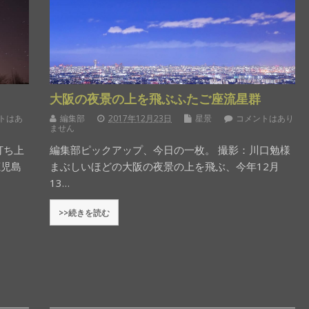
大阪の夜景の上を飛ぶふたご座流星群
トはあ
編集部
2017年12月23日
星景
コメントはあり
ません
打ち上
編集部ピックアップ、今日の一枚。 撮影：川口勉様
鹿児島
まぶしいほどの大阪の夜景の上を飛ぶ、今年12月
13…
>>続きを読む