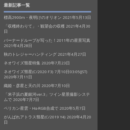
最新記事一覧
標高2900m・夜明けのオリオン
2021年5月13日
「収穫終わりて」・観望会の収穫
2021年4月30
日
バーナードループが写った！2011年の星景写真
2021年4月28日
秋のトレジャーハンティング
2021年4月27日
ネオワイズ彗星特集
2020年7月23日
ネオワイズ彗星(C/2020 F3) 7月10日03:05(JST)
2020年7月11日
織姫・彦星と天の川
2020年7月10日
「米子浜の夏銀河ver.3」ツイン星景撮影システ
ムで
2020年7月7日
ペリカン星雲・Hα-RGB合成で
2020年5月7日
がんばれアトラス彗星(C/2019 Y4)
2020年4月20
日