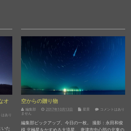
なオ
空からの贈り物
編集部
2017年10月13日
星景
コメントはあり
ません
トはあり
編集部ピックアップ、今日の一枚。 撮影：永田和俊
まいた
様 北極星をかすめる大流星。 唐津市中心部の北東の