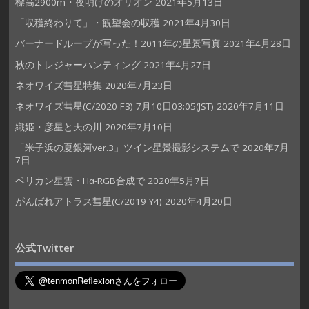
標高2900m・夜明けのオリオン
2021年5月13日
「収穫終わりて」・観望会の収穫
2021年4月30日
バーナードループが写った！2011年の星景写真
2021年4月28日
秋のトレジャーハンティング
2021年4月27日
ネオワイズ彗星特集
2020年7月23日
ネオワイズ彗星(C/2020 F3) 7月10日03:05(JST)
2020年7月11日
織姫・彦星と天の川
2020年7月10日
「米子浜の夏銀河ver.3」ツイン星景撮影システムで
2020年7月
7日
ペリカン星雲・Hα-RGB合成で
2020年5月7日
がんばれアトラス彗星(C/2019 Y4)
2020年4月20日
公式Twitter