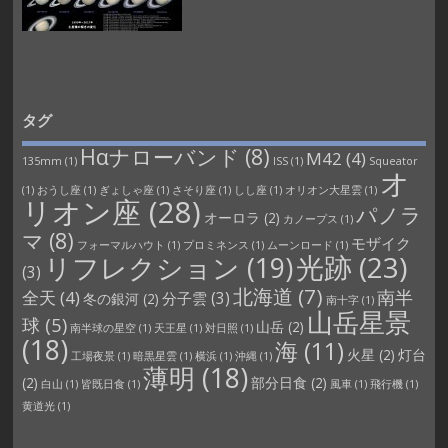
タグ
Hαナローバンド
(8)
M42
(4)
135mm
(1)
ISS
(1)
Squeator
オ
(1)
おうし座
(1)
ぎょしゃ座
(1)
さそり座
(1)
しし座
(1)
オリオン大星雲
(1)
リオン座
(28)
パノラ
オーロラ
(2)
カノープス
(1)
マ
(8)
モザイク
フォーマルハウト
(1)
プロミネンス
(1)
ムーンロード
(1)
光跡
(23)
リフレクション
(19)
(3)
北海道
(7)
南半
全天
(4)
分子雲
(3)
冬の銀河
(2)
南十字
(1)
山岳星景
球
(5)
山岳
(2)
南半球の星空
(1)
天王星
(1)
対日照
(1)
(18)
海
(11)
火星
(2)
灯台
工場夜景
(1)
暗黒星雲
(1)
横浜
(1)
沖縄
(1)
薄明
(18)
(2)
部分日食
(2)
白山
(1)
皆既日食
(1)
風車
(1)
飛行機
(1)
黄道光
(1)