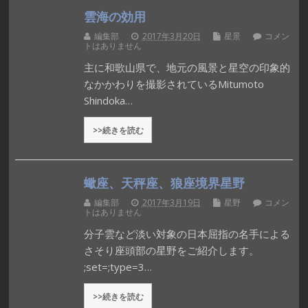
雲海の効用
編集部
2017年3月20日
星景
コメン
トはありません
主に和歌山県で、地元の風景と星空の印象的
なかかわりを撮影されているMitumoto
Shindoka…
>>続きを読む
蠍座、天秤座、狼座境界星野
編集部
2017年3月19日
星野
コメン
トはありません
分子雲など淡い対象の日本屈指の名手による
さそり座頭部の星野をご紹介します。
;set=;type=3…
>>続きを読む