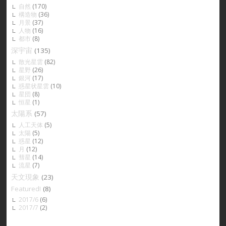
自然
(170)
構造物
(36)
月景
(37)
人物
(16)
都市
(8)
深宇宙
(135)
散光星雲
(82)
星野
(26)
銀河
(17)
惑星状星雲
(10)
星団
(8)
恒星
(1)
太陽系
(57)
人工天体
(5)
太陽
(5)
惑星
(12)
月
(12)
彗星
(14)
流星
(7)
天文現象
(23)
Featured!
(8)
2017/6
(6)
2017/7
(2)