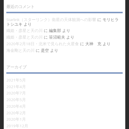
最近のコメント
Starlink（スターリンク）衛星の天体観測への影響
に
モリヒラ
トシユキ
より
織姫・彦星と天の川
に
編集部
より
織姫・彦星と天の川
に
笹沼範夫
より
2020年2月18日・北米で見られた火星食
に
大神 充
より
海金剛と天の川
に
是空
より
アーカイブ
2021年5月
2021年4月
2020年7月
2020年5月
2020年4月
2020年2月
2020年1月
2019年12月