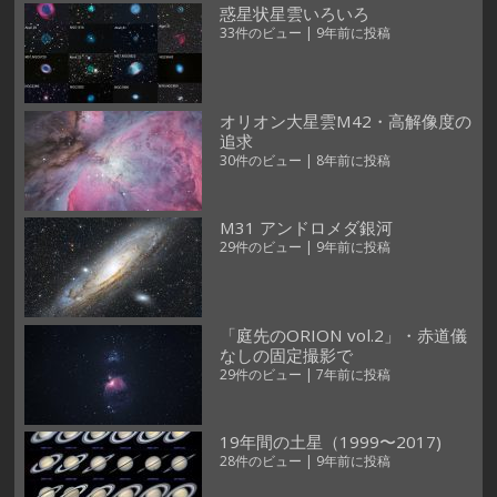
惑星状星雲いろいろ
33件のビュー
|
9年前に投稿
オリオン大星雲M42・高解像度の
追求
30件のビュー
|
8年前に投稿
M31 アンドロメダ銀河
29件のビュー
|
9年前に投稿
「庭先のORION vol.2」・赤道儀
なしの固定撮影で
29件のビュー
|
7年前に投稿
19年間の土星（1999〜2017)
28件のビュー
|
9年前に投稿