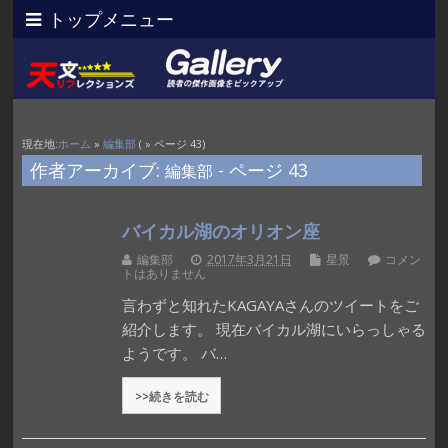
トップメニュー
現在地:
ホーム
»
編集部
( » ページ 43)
作者アーカイブ:
- ページ 43
編集部
バイカル湖のオリオン座
編集部
2017年3月21日
星景
コメン
トはありません
言わずと知れたKAGAYAさんのツイートをご
紹介します。 現在バイカル湖にいらっしゃる
ようです。 バ…
>>続きを読む