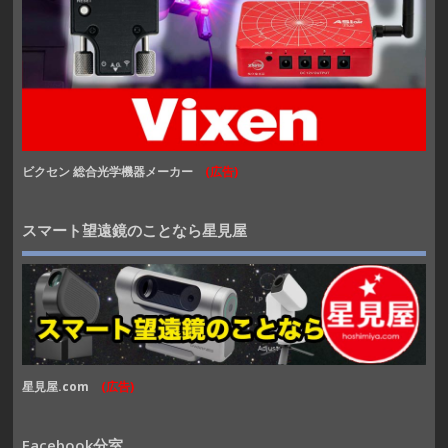
ビクセン 総合光学機器メーカー
(広告)
スマート望遠鏡のことなら星見屋
星見屋.com
(広告)
Facebook分室