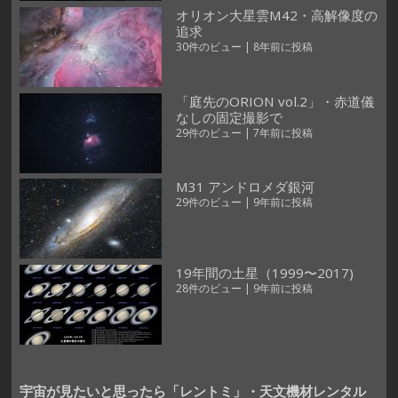
オリオン大星雲M42・高解像度の
追求
30件のビュー
|
8年前に投稿
「庭先のORION vol.2」・赤道儀
なしの固定撮影で
29件のビュー
|
7年前に投稿
M31 アンドロメダ銀河
29件のビュー
|
9年前に投稿
19年間の土星（1999〜2017)
28件のビュー
|
9年前に投稿
宇宙が見たいと思ったら「レントミ」・天文機材レンタル