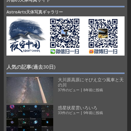
AstroArts天体写真ギャラリー
人気の記事(過去30日)
大川原高原にそびえ立つ風車と天
の川
37件のビュー
|
8年前に投稿
惑星状星雲いろいろ
33件のビュー
|
9年前に投稿