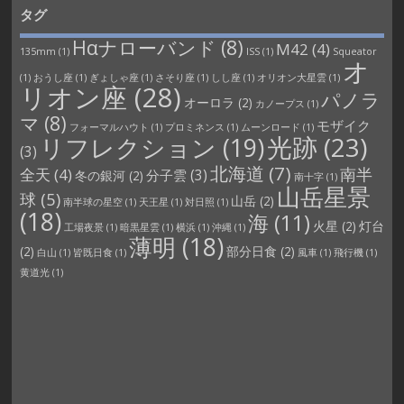
タグ
Hαナローバンド
(8)
M42
(4)
135mm
(1)
ISS
(1)
Squeator
オ
(1)
おうし座
(1)
ぎょしゃ座
(1)
さそり座
(1)
しし座
(1)
オリオン大星雲
(1)
リオン座
(28)
パノラ
オーロラ
(2)
カノープス
(1)
マ
(8)
モザイク
フォーマルハウト
(1)
プロミネンス
(1)
ムーンロード
(1)
光跡
(23)
リフレクション
(19)
(3)
北海道
(7)
南半
全天
(4)
分子雲
(3)
冬の銀河
(2)
南十字
(1)
山岳星景
球
(5)
山岳
(2)
南半球の星空
(1)
天王星
(1)
対日照
(1)
(18)
海
(11)
火星
(2)
灯台
工場夜景
(1)
暗黒星雲
(1)
横浜
(1)
沖縄
(1)
薄明
(18)
(2)
部分日食
(2)
白山
(1)
皆既日食
(1)
風車
(1)
飛行機
(1)
黄道光
(1)