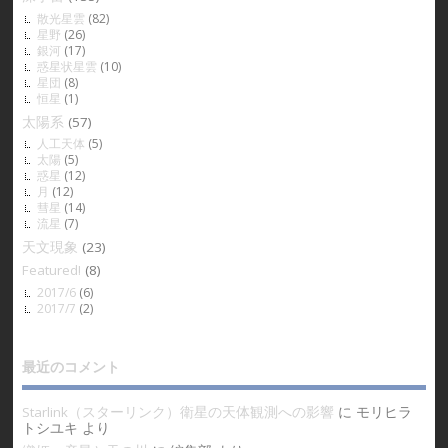
散光星雲
(82)
星野
(26)
銀河
(17)
惑星状星雲
(10)
星団
(8)
恒星
(1)
太陽系
(57)
人工天体
(5)
太陽
(5)
惑星
(12)
月
(12)
彗星
(14)
流星
(7)
天文現象
(23)
Featured!
(8)
2017/6
(6)
2017/7
(2)
最近のコメント
Starlink（スターリンク）衛星の天体観測への影響
に
モリヒラ
トシユキ
より