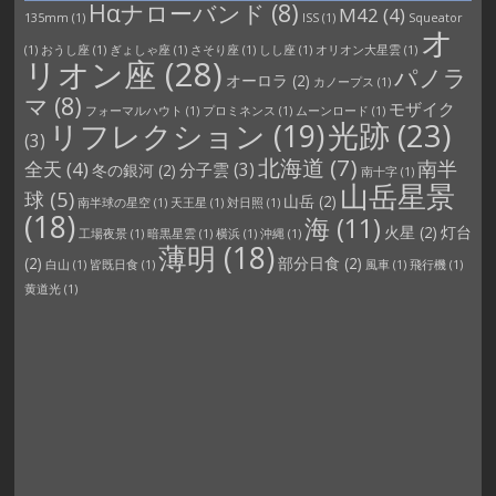
Hαナローバンド
(8)
M42
(4)
135mm
(1)
ISS
(1)
Squeator
オ
(1)
おうし座
(1)
ぎょしゃ座
(1)
さそり座
(1)
しし座
(1)
オリオン大星雲
(1)
リオン座
(28)
パノラ
オーロラ
(2)
カノープス
(1)
マ
(8)
モザイク
フォーマルハウト
(1)
プロミネンス
(1)
ムーンロード
(1)
光跡
(23)
リフレクション
(19)
(3)
北海道
(7)
南半
全天
(4)
分子雲
(3)
冬の銀河
(2)
南十字
(1)
山岳星景
球
(5)
山岳
(2)
南半球の星空
(1)
天王星
(1)
対日照
(1)
(18)
海
(11)
火星
(2)
灯台
工場夜景
(1)
暗黒星雲
(1)
横浜
(1)
沖縄
(1)
薄明
(18)
(2)
部分日食
(2)
白山
(1)
皆既日食
(1)
風車
(1)
飛行機
(1)
黄道光
(1)