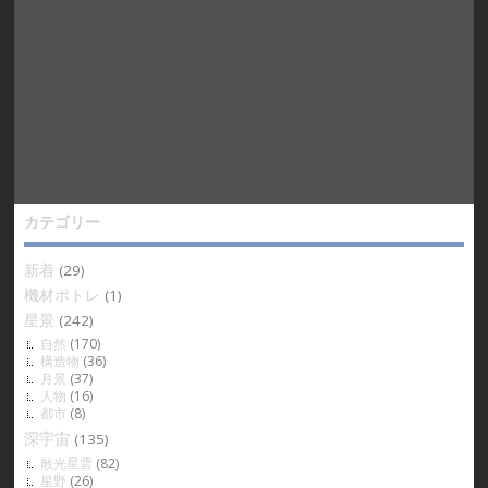
カテゴリー
新着
(29)
機材ポトレ
(1)
星景
(242)
自然
(170)
構造物
(36)
月景
(37)
人物
(16)
都市
(8)
深宇宙
(135)
散光星雲
(82)
星野
(26)