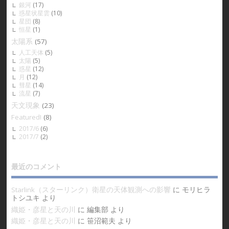
銀河
(17)
惑星状星雲
(10)
星団
(8)
恒星
(1)
太陽系
(57)
人工天体
(5)
太陽
(5)
惑星
(12)
月
(12)
彗星
(14)
流星
(7)
天文現象
(23)
Featured!
(8)
2017/6
(6)
2017/7
(2)
最近のコメント
Starlink（スターリンク）衛星の天体観測への影響
に
モリヒラ
トシユキ
より
織姫・彦星と天の川
に
編集部
より
織姫・彦星と天の川
に
笹沼範夫
より