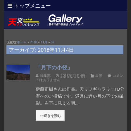
トップメニュー
現在地:
ホーム
»
2018
»
11月
»
04
アーカイブ: 2018年11月4日
「月下の小径」
編集部
2018年11月4日
星景
コメン
トはありません
伊藤正樹さんの作品。天リフギャラリーFB分
室へのご投稿です。満月に近い月の下での撮
影。右下に見える明…
>>続きを読む