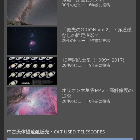
30件のビュー
|
6年前に投稿
「庭先のORION vol.2」・赤道儀
なしの固定撮影で
29件のビュー
|
7年前に投稿
19年間の土星（1999〜2017)
28件のビュー
|
9年前に投稿
オリオン大星雲M42・高解像度の
追求
28件のビュー
|
8年前に投稿
中古天体望遠鏡販売・CAT USED TELESCOPES