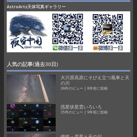
AstroArts天体写真ギャラリー
人気の記事(過去30日)
大川原高原にそびえ立つ風車と天
の川
38件のビュー
|
8年前に投稿
惑星状星雲いろいろ
35件のビュー
|
9年前に投稿
織姫・彦星と天の川