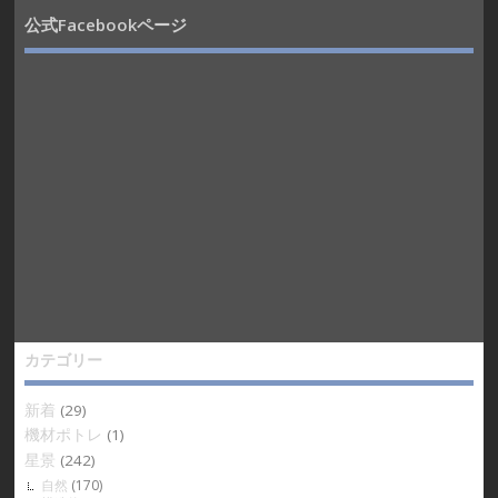
公式Facebookページ
カテゴリー
新着
(29)
機材ポトレ
(1)
星景
(242)
自然
(170)