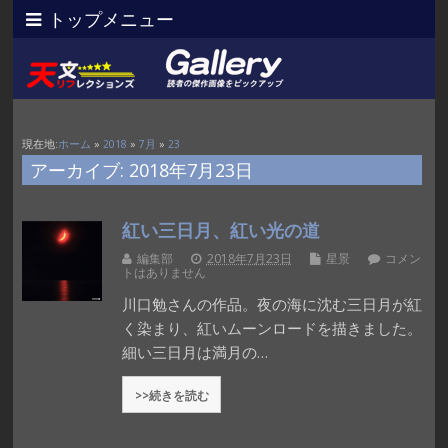
トップメニュー
現在地:
ホーム
»
2018
»
7月
»
23
アーカイブ: 2018年7月23日
紅い三日月、紅い光の道
編集部
2018年7月23日
星景
コメン
トはありません
川口勉さんの作品。夜の海に沈む三日月が紅
く染まり、紅いムーンロードを描きました。
細い三日月は満月の…
>>続きを読む