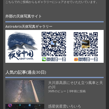
こちらでのご投稿からもギャラリーにシェアさせていただいています。
外部の天体写真サイト
AstroArts天体写真ギャラリー
人気の記事(過去30日)
大川原高原にそびえ立つ風車と天
の川
36件のビュー
|
8年前に投稿
惑星状星雲いろいろ