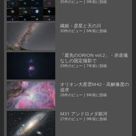
35件のビュー
|
9年前に投稿
織姫・彦星と天の川
30件のビュー
|
6年前に投稿
「庭先のORION vol.2」・赤道儀
なしの固定撮影で
29件のビュー
|
7年前に投稿
オリオン大星雲M42・高解像度の
追求
28件のビュー
|
8年前に投稿
M31 アンドロメダ銀河
27件のビュー
|
9年前に投稿