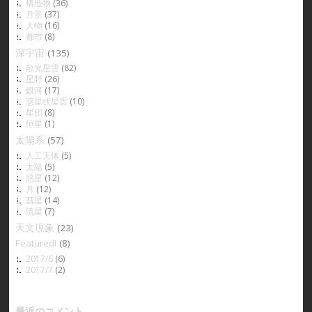
構造物
(36)
月景
(37)
人物
(16)
都市
(8)
深宇宙
(135)
散光星雲
(82)
星野
(26)
銀河
(17)
惑星状星雲
(10)
星団
(8)
恒星
(1)
太陽系
(57)
人工天体
(5)
太陽
(5)
惑星
(12)
月
(12)
彗星
(14)
流星
(7)
天文現象
(23)
Featured!
(8)
2017/6
(6)
2017/7
(2)
最近のコメント