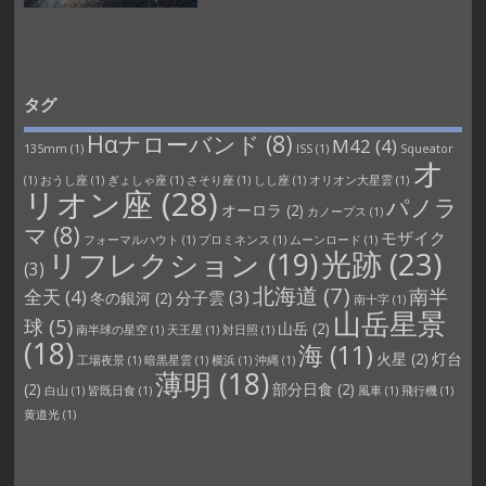
タグ
Hαナローバンド
(8)
M42
(4)
135mm
(1)
ISS
(1)
Squeator
オ
(1)
おうし座
(1)
ぎょしゃ座
(1)
さそり座
(1)
しし座
(1)
オリオン大星雲
(1)
リオン座
(28)
パノラ
オーロラ
(2)
カノープス
(1)
マ
(8)
モザイク
フォーマルハウト
(1)
プロミネンス
(1)
ムーンロード
(1)
光跡
(23)
リフレクション
(19)
(3)
北海道
(7)
南半
全天
(4)
分子雲
(3)
冬の銀河
(2)
南十字
(1)
山岳星景
球
(5)
山岳
(2)
南半球の星空
(1)
天王星
(1)
対日照
(1)
(18)
海
(11)
火星
(2)
灯台
工場夜景
(1)
暗黒星雲
(1)
横浜
(1)
沖縄
(1)
薄明
(18)
(2)
部分日食
(2)
白山
(1)
皆既日食
(1)
風車
(1)
飛行機
(1)
黄道光
(1)