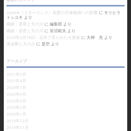
Starlink（スターリンク）衛星の天体観測への影響
に
モリヒラ
トシユキ
より
織姫・彦星と天の川
に
編集部
より
織姫・彦星と天の川
に
笹沼範夫
より
2020年2月18日・北米で見られた火星食
に
大神 充
より
海金剛と天の川
に
是空
より
アーカイブ
2021年5月
2021年4月
2020年7月
2020年5月
2020年4月
2020年2月
2020年1月
2019年12月
2019年11月